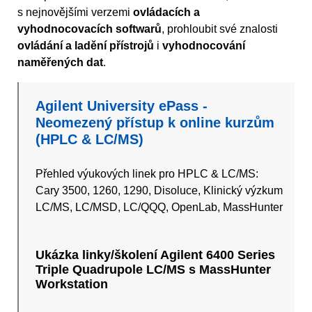
s nejnovějšími verzemi
ovládacích a
vyhodnocovacích softwarů
, prohloubit své znalosti
ovládání a ladění přístrojů
i
vyhodnocování
naměřených dat
.
Agilent University ePass -
Neomezený přístup k online kurzům
(HPLC & LC/MS)
Přehled výukových linek pro HPLC & LC/MS:
Cary 3500, 1260, 1290, Disoluce, Klinický výzkum
LC/MS, LC/MSD, LC/QQQ, OpenLab, MassHunter
Ukázka linky/školení Agilent 6400 Series
Triple Quadrupole LC/MS s MassHunter
Workstation