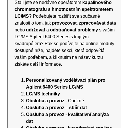
Stali jste se nedávno operátorem
kapalinového
chromatografu s hmotnostním spektrometem
LC/MS?
Potřebujete rozšířit své současné
znalosti o tom, jak
provozovat
,
zpracovávat data
nebo
udržovat
a
odstraňovat problémy
s vaším
LC/MS Agilent 6400 Series s trojitým
kvadrupólem? Pak se podívejte na online moduly
dostupné níže, najděte sekci, která odpovídá
vašim potřebám, a kliknutím na název kurzu
získáte další informace.
Personalizovaný vzdělávací plán pro
Agilent 6400 Series LC/MS
LC/MS techniky
Obsluha a provoz
- Obecné
Obsluha a provoz – sběr dat
Obsluha a provoz - kvalitativní analýza
dat