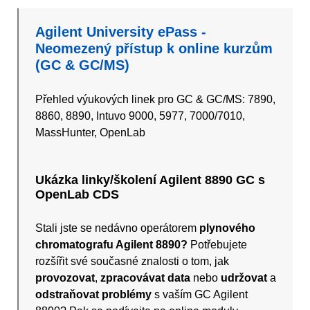
Agilent University ePass -
Neomezený přístup k online kurzům
(GC & GC/MS)
Přehled výukových linek pro GC & GC/MS: 7890,
8860, 8890, Intuvo 9000, 5977, 7000/7010,
MassHunter, OpenLab
Ukázka linky/školení Agilent 8890 GC s
OpenLab CDS
Stali jste se nedávno operátorem
plynového
chromatografu Agilent 8890?
Potřebujete
rozšířit své současné znalosti o tom, jak
provozovat
,
zpracovávat data
nebo
udržovat
a
odstraňovat problémy
s vaším GC Agilent