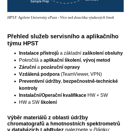
HPST: Agilent University ePass - Více než dvacítka výukových linek
Přehled služeb servisního a aplikačního
týmu HPST
Instalace přístrojů
a základní
zaškolení obsluhy
Pokročilá a
aplikační školení
,
vývoj metod
Záruční
a
pozáruční opravy
Vzdálená podpora
(TeamViewer, VPN)
Preventivní údržby
,
bezpečnostně-technické
kontroly
Instalační
/
Operační kvalifikace
HW + SW
HW a SW
školení
Výběr materiálů z oblasti údržby
chromatografů a hmotnostních spektrometrů
v databázích LabRulez
naleznete v článku: