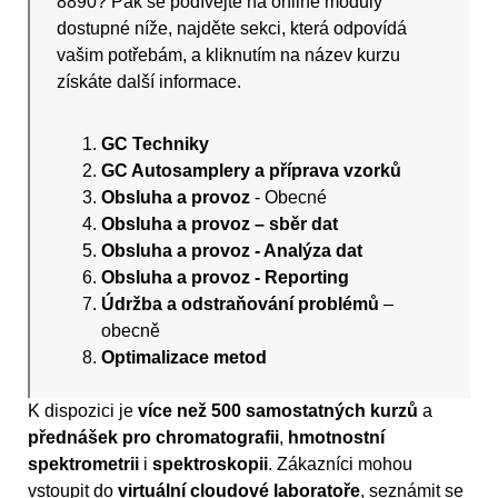
8890? Pak se podívejte na online moduly
dostupné níže, najděte sekci, která odpovídá
vašim potřebám, a kliknutím na název kurzu
získáte další informace.
GC Techniky
GC Autosamplery a příprava vzorků
Obsluha a provoz
- Obecné
Obsluha a provoz – sběr dat
Obsluha a provoz - Analýza dat
Obsluha a provoz - Reporting
Údržba a odstraňování problémů
–
obecně
Optimalizace metod
K dispozici je
více než 500 samostatných kurzů
a
přednášek pro chromatografii
,
hmotnostní
spektrometrii
i
spektroskopii
. Zákazníci mohou
vstoupit do
virtuální cloudové laboratoře
, seznámit se