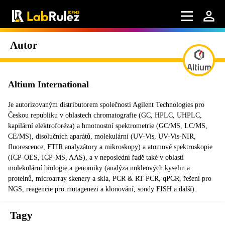
Autor
Altium International
Je autorizovaným distributorem společnosti Agilent Technologies pro
Českou republiku v oblastech chromatografie (GC, HPLC, UHPLC,
kapilární elektroforéza) a hmotnostní spektrometrie (GC/MS, LC/MS,
CE/MS), disolučních aparátů, molekulární (UV-Vis, UV-Vis-NIR,
fluorescence, FTIR analyzátory a mikroskopy) a atomové spektroskopie
(ICP-OES, ICP-MS, AAS), a v neposlední řadě také v oblasti
molekulární biologie a genomiky (analýza nukleových kyselin a
proteinů, microarray skenery a skla, PCR & RT-PCR, qPCR, řešení pro
NGS, reagencie pro mutagenezi a klonování, sondy FISH a další).
Tagy