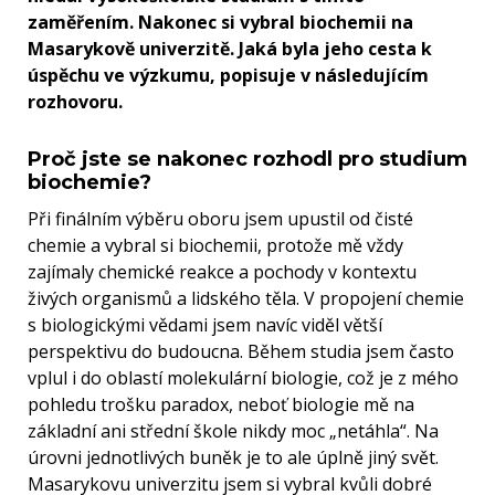
zaměřením. Nakonec si vybral biochemii na
Masarykově univerzitě. Jaká byla jeho cesta k
úspěchu ve výzkumu, popisuje v následujícím
rozhovoru.
Proč jste se nakonec rozhodl pro studium
biochemie?
Při finálním výběru oboru jsem upustil od čisté
chemie a vybral si biochemii, protože mě vždy
zajímaly chemické reakce a pochody v kontextu
živých organismů a lidského těla. V propojení chemie
s biologickými vědami jsem navíc viděl větší
perspektivu do budoucna. Během studia jsem často
vplul i do oblastí molekulární biologie, což je z mého
pohledu trošku paradox, neboť biologie mě na
základní ani střední škole nikdy moc „netáhla“. Na
úrovni jednotlivých buněk je to ale úplně jiný svět.
Masarykovu univerzitu jsem si vybral kvůli dobré