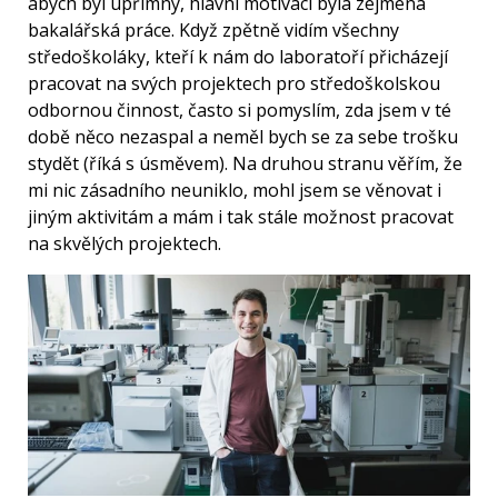
abych byl upřímný, hlavní motivací byla zejména
bakalářská práce. Když zpětně vidím všechny
středoškoláky, kteří k nám do laboratoří přicházejí
pracovat na svých projektech pro středoškolskou
odbornou činnost, často si pomyslím, zda jsem v té
době něco nezaspal a neměl bych se za sebe trošku
stydět (říká s úsměvem). Na druhou stranu věřím, že
mi nic zásadního neuniklo, mohl jsem se věnovat i
jiným aktivitám a mám i tak stále možnost pracovat
na skvělých projektech.