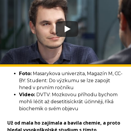
Foto:
Masarykova univerzita, Magazín M, CC-
BY: Student: Do výzkumu se lze zapojit
hned v prvním ročníku
Video:
DVTV: Mozkovou příhodu bychom
mohli léčit až desetitisíckrát účinněji, říká
biochemik o svém objevu
Už od mala ho zajímala a bavila chemie, a proto
hledal vysokoškolské studium s tímto