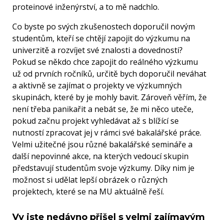
proteinové inženýrství, a to mě nadchlo.
Co byste po svých zkušenostech doporučil novým
studentům, kteří se chtějí zapojit do výzkumu na
univerzitě a rozvíjet své znalosti a dovednosti?
Pokud se někdo chce zapojit do reálného výzkumu
už od prvních ročníků, určitě bych doporučil neváhat
a aktivně se zajímat o projekty ve výzkumných
skupinách, které by je mohly bavit. Zároveň věřím, že
není třeba panikařit a nebát se, že mi něco uteče,
pokud začnu projekt vyhledávat až s blížící se
nutností zpracovat jej v rámci své bakalářské práce.
Velmi užitečné jsou různé bakalářské semináře a
další nepovinné akce, na kterých vedoucí skupin
představují studentům svoje výzkumy. Díky nim je
možnost si udělat lepší obrázek o různých
projektech, které se na MU aktuálně řeší.
Vy jste nedávno přišel s velmi zajímavým