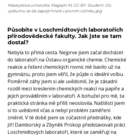
Masarykova univerzita, Magazín M, CC-BY: Student: Do
výzkumu se lze zapojit hned v prvním ročníku.jpg
Působíte v Loschmidtových laboratořích
přírodovědecké fakulty. Jak jste se tam
dostal?
Nebyla to přímá cesta. Nejprve jsem začal docházet
do laboratoří na Ústavu organické chemie. Chemické
reakce a řešení chemických rovnic mě bavilo už na
gymnáziu, proto jsem věřil, že půjde o ideální volbu.
Poměrně záhy jsem si ale uvědomil, že je zásadní
rozdíl mezi kreslením chemických reakcí na papíře a
jejich prováděním v laboratoři. A bohužel pro mě, ta
praktická stránka mě příliš neoslovila. Naštěstí jsem
si to uvědomil včas a nebyl problém zaměření
změnit. V té době jsem se zúčastnil přednášky, kde
Jiří Damborský a Zbyněk Prokop představovali práci
Loschmidtových laboratoří, které se zaměřují na