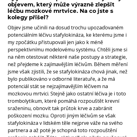
objevem, který může výrazně zlepšit
léčbu mozkové mrtvice. Na co jste s
kolegy přišel?
Objev jsme učinili na dosud trochu upozaďovaném
potenciálním léčivu stafylokináza, ke kterému jsme i
my zpočátku přistupovali jen jako k méně
perspektivnímu modelovému systému. Chtěli jsme si
na něm otestovat některé naše postupy a strategie,
než přejdeme k zajímavějším léčivům. Během měření
jsme však zjistili, že se stafylokináza chová jinak, než
bylo publikováno v odborné literatuře, a že má
potenciál stát se nejzajímavějším léčivem na
mozkovou mrtvici. Stejně jako ostatní léčiva je i toto
trombolytikum, které pomáhá rozpouštět krevní
sraženinu, obnovit tak průtok krve a zabránit
poškození mozku. Oproti jiným léčivům se však
stafylokináza v lidském těle nejprve váže na svého
partnera a až poté je schopná toto rozpouštění