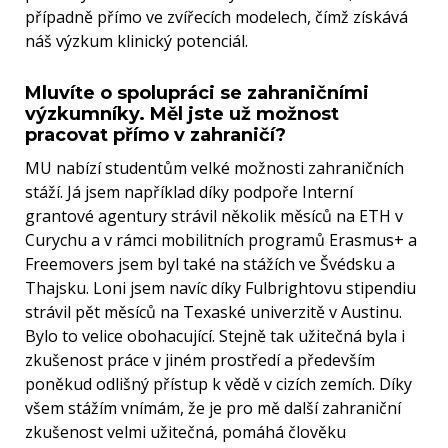
případně přímo ve zvířecích modelech, čímž získává
náš výzkum klinický potenciál.
Mluvíte o spolupráci se zahraničními
výzkumníky. Měl jste už možnost
pracovat přímo v zahraničí?
MU nabízí studentům velké možnosti zahraničních
stáží. Já jsem například díky podpoře Interní
grantové agentury strávil několik měsíců na ETH v
Curychu a v rámci mobilitních programů Erasmus+ a
Freemovers jsem byl také na stážích ve Švédsku a
Thajsku. Loni jsem navíc díky Fulbrightovu stipendiu
strávil pět měsíců na Texaské univerzitě v Austinu.
Bylo to velice obohacující. Stejně tak užitečná byla i
zkušenost práce v jiném prostředí a především
poněkud odlišný přístup k vědě v cizích zemích. Díky
všem stážím vnímám, že je pro mě další zahraniční
zkušenost velmi užitečná, pomáhá člověku