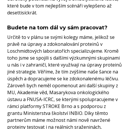
které bude v tom nejlepším scénáři vylepšeno až
desettisíckrát.
Budete na tom dál vy sám pracovat?
Určitě to v plánu se svými kolegy máme, jelikož se
právě na úpravy a zdokonalování proteinů v
Loschmidtových laboratořích specializujeme. Kromě
toho jsme se spojili s dalšími výzkumnými skupinami
u nás i v zahraničí, které využívají na úpravy proteinů
jiné strategie. Věříme, že tím zvýšíme naše šance na
úspěch a dopracujeme se ke zdokonalenému léčivu.
Zároveň bych neměl opomenout ani další skupiny z
MU, Akademie věd, Masarykova onkologického
ústavu a FNUSA-ICRC, se kterými spolupracujeme v
rámci platformy STROKE Brno a s podporou z
grantu Ministerstva školství INBIO. Díky těmto
partnerům máme možnost námi nově navržené
proteiny testovat i na reálných sraženinách,