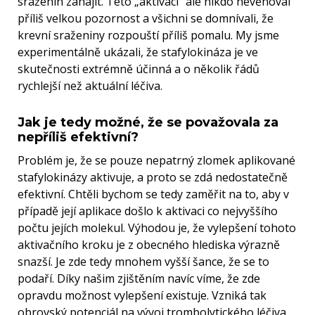
sraženin zahájit. Této „aktivaci“ ale nikdo nevěnoval
příliš velkou pozornost a všichni se domnívali, že
krevní sraženiny rozpouští příliš pomalu. My jsme
experimentálně ukázali, že stafylokináza je ve
skutečnosti extrémně účinná a o několik řádů
rychlejší než aktuální léčiva.
Jak je tedy možné, že se považovala za
nepříliš efektivní?
Problém je, že se pouze nepatrný zlomek aplikované
stafylokinázy aktivuje, a proto se zdá nedostatečně
efektivní. Chtěli bychom se tedy zaměřit na to, aby v
případě její aplikace došlo k aktivaci co nejvyššího
počtu jejích molekul. Výhodou je, že vylepšení tohoto
aktivačního kroku je z obecného hlediska výrazně
snazší. Je zde tedy mnohem vyšší šance, že se to
podaří. Díky našim zjištěním navíc víme, že zde
opravdu možnost vylepšení existuje. Vzniká tak
obrovský potenciál na vývoj trombolytického léčiva,