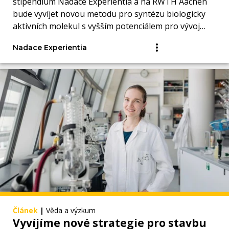
stipendium Nadace Experientia a na RWTH Aachen
bude vyvíjet novou metodu pro syntézu biologicky
aktivních molekul s vyšším potenciálem pro vývoj
léčiv.
Nadace Experientia
Článek
|
Věda a výzkum
Vyvíjíme nové strategie pro stavbu