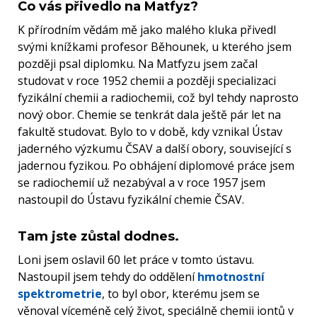
Co vás přivedlo na Matfyz?
K přírodním vědám mě jako malého kluka přivedl
svými knížkami profesor Běhounek, u kterého jsem
později psal diplomku. Na Matfyzu jsem začal
studovat v roce 1952 chemii a později specializaci
fyzikální chemii a radiochemii, což byl tehdy naprosto
nový obor. Chemie se tenkrát dala ještě pár let na
fakultě studovat. Bylo to v době, kdy vznikal Ústav
jaderného výzkumu ČSAV a další obory, související s
jadernou fyzikou. Po obhájení diplomové práce jsem
se radiochemií už nezabýval a v roce 1957 jsem
nastoupil do Ústavu fyzikální chemie ČSAV.
Tam jste zůstal dodnes.
Loni jsem oslavil 60 let práce v tomto ústavu.
Nastoupil jsem tehdy do oddělení
hmotnostní
spektrometrie
, to byl obor, kterému jsem se
věnoval víceméně celý život, speciálně chemii iontů v