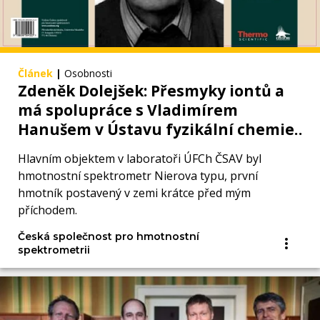
Článek
|
Osobnosti
Zdeněk Dolejšek: Přesmyky iontů a
má spolupráce s Vladimírem
Hanušem v Ústavu fyzikální chemie
ČSAV (1957-1964)
Hlavním objektem v laboratoři ÚFCh ČSAV byl
hmotnostní spektrometr Nierova typu, první
hmotník postavený v zemi krátce před mým
příchodem.
Česká společnost pro hmotnostní
spektrometrii