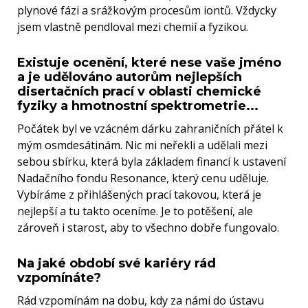
plynové fázi a srážkovým procesům iontů. Vždycky
jsem vlastně pendloval mezi chemií a fyzikou.
Existuje ocenění, které nese vaše jméno
a je udělováno autorům nejlepších
disertačních prací v oblasti chemické
fyziky a hmotnostní spektrometrie...
Počátek byl ve vzácném dárku zahraničních přátel k
mým osmdesátinám. Nic mi neřekli a udělali mezi
sebou sbírku, která byla základem financí k ustavení
Nadačního fondu Resonance, který cenu uděluje.
Vybíráme z přihlášených prací takovou, která je
nejlepší a tu takto oceníme. Je to potěšení, ale
zároveň i starost, aby to všechno dobře fungovalo.
Na jaké období své kariéry rád
vzpomínáte?
Rád vzpomínám na dobu, kdy za námi do ústavu