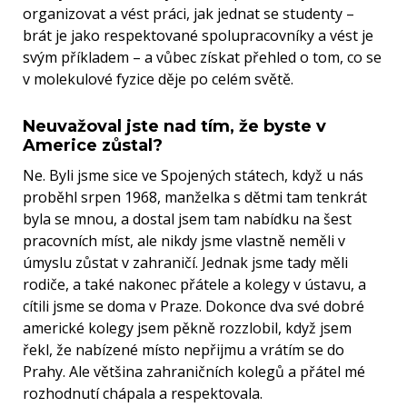
organizovat a vést práci, jak jednat se studenty –
brát je jako respektované spolupracovníky a vést je
svým příkladem – a vůbec získat přehled o tom, co se
v molekulové fyzice děje po celém světě.
Neuvažoval jste nad tím, že byste v
Americe zůstal?
Ne. Byli jsme sice ve Spojených státech, když u nás
proběhl srpen 1968, manželka s dětmi tam tenkrát
byla se mnou, a dostal jsem tam nabídku na šest
pracovních míst, ale nikdy jsme vlastně neměli v
úmyslu zůstat v zahraničí. Jednak jsme tady měli
rodiče, a také nakonec přátele a kolegy v ústavu, a
cítili jsme se doma v Praze. Dokonce dva své dobré
americké kolegy jsem pěkně rozzlobil, když jsem
řekl, že nabízené místo nepřijmu a vrátím se do
Prahy. Ale většina zahraničních kolegů a přátel mé
rozhodnutí chápala a respektovala.