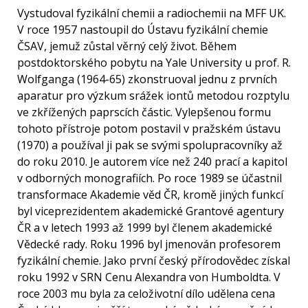
Vystudoval fyzikální chemii a radiochemii na MFF UK.
V roce 1957 nastoupil do Ústavu fyzikální chemie
ČSAV, jemuž zůstal věrný celý život. Během
postdoktorského pobytu na Yale University u prof. R.
Wolfganga (1964-65) zkonstruoval jednu z prvních
aparatur pro výzkum srážek iontů metodou rozptylu
ve zkřížených paprscích částic. Vylepšenou formu
tohoto přístroje potom postavil v pražském ústavu
(1970) a používal ji pak se svými spolupracovníky až
do roku 2010. Je autorem více než 240 prací a kapitol
v odborných monografiích. Po roce 1989 se účastnil
transformace Akademie věd ČR, kromě jiných funkcí
byl viceprezidentem akademické Grantové agentury
ČR a v letech 1993 až 1999 byl členem akademické
Vědecké rady. Roku 1996 byl jmenován profesorem
fyzikální chemie. Jako první český přírodovědec získal
roku 1992 v SRN Cenu Alexandra von Humboldta. V
roce 2003 mu byla za celoživotní dílo udělena cena