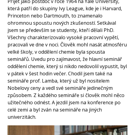
Přijet jako postdoc v roce 1964 na Yale University,
která patří do skupiny Ivy League, kde je i Harvard,
Princeton nebo Dartmouth, to znamenalo
ohromnou spoustu nových zkušeností. Setkával
jsem se především se studenty, kteří dělali PhD.
Všechny charakterizovalo vysoké pracovní vypětí,
pracovali ve dne v noci. Člověk mohl nasát atmosféru
velké školy, v oddělení chemie byla spousta
seminářů. Uvedu pro zajímavost, že hlavní seminář
oddělení chemie, který si nikdo nedovolil vypustit, byl
v pátek v šest hodin večer. Chodil jsem také na
semináře prof. Lamba, který už byl nositelem
Nobelovy ceny a vedl své semináře jedinečným
způsobem. Z každého semináře si člověk mohl něco
užitečného odnést. A jezdil jsem na konference po
celé zemi a byl zván na semináře na jiných
univerzitách.