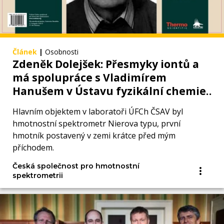
Článek
|
Osobnosti
Zdeněk Dolejšek: Přesmyky iontů a
má spolupráce s Vladimírem
Hanušem v Ústavu fyzikální chemie
ČSAV (1957-1964)
Hlavním objektem v laboratoři ÚFCh ČSAV byl
hmotnostní spektrometr Nierova typu, první
hmotník postavený v zemi krátce před mým
příchodem.
Česká společnost pro hmotnostní
spektrometrii