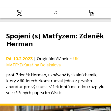
Spojeni (s) Matfyzem: Zdeněk
Herman
|
Originální článek z
:
UK
Pá, 10.2.2023
MATFYZ/Kateřina Doležalová
prof. Zdeněk Herman, uznávaný fyzikální chemik,
který v 60. letech zkonstruoval jednu z prvních
aparatur pro výzkum srážek iontů metodou rozptylu
ve zkřížených paprscích částic.