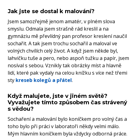
Jak jste se dostal k malování?
Jsem samozřejmě jenom amatér, v plném slova
smyslu. Odmala jsem strašně rád kreslil a na
gymnáziu mě převlídný pan profesor kreslení naučil
sochařit. A tak jsem trochu sochařil a maloval ve
volných chvílích celý život. A když jsem někde byl,
lahvičku tuše a pero, nebo aspoň tužku a papír, jsem
nosíval s sebou. Vznikly tak obrázky míst a hlavně
lidí, které pak vydaly na celou knížku s více než třemi
sty
kreseb kolegů a přátel
.
Když malujete, jste v jiném světě?
Vyvažujete tímto způsobem čas strávený
s vědou?
Sochaření a malování bylo koníčkem pro volný čas a
toho bylo při práci v laboratoři někdy velmi málo.
Mým hlavním koníčkem byla vždycky odborná práce.