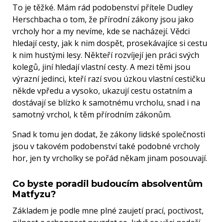
To je těžké. Mám rád podobenství přítele Dudley
Herschbacha o tom, že přírodní zákony jsou jako
vrcholy hor a my nevíme, kde se nacházejí. Vědci
hledají cesty, jak k nim dospět, prosekávajíce si cestu
k nim hustými lesy. Někteří rozvíjejí jen práci svých
kolegů, jiní hledají vlastní cesty. A mezi těmi jsou
výrazní jedinci, kteří razí svou úzkou vlastní cestičku
někde vpředu a vysoko, ukazují cestu ostatním a
dostávají se blízko k samotnému vrcholu, snad i na
samotný vrchol, k těm přírodním zákonům.
Snad k tomu jen dodat, že zákony lidské společnosti
jsou v takovém podobenství také podobné vrcholy
hor, jen ty vrcholky se pořád někam jinam posouvají.
Co byste poradil budoucím absolventům
Matfyzu?
Základem je podle mne plné zaujetí prací, poctivost,