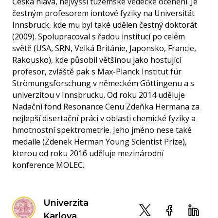
Česká hlava, nejvyšší tuzemské vědecké ocenění. Je
čestným profesorem iontové fyziky na Universität
Innsbruck, kde mu byl také udělen čestný doktorát
(2009). Spolupracoval s řadou institucí po celém
světě (USA, SRN, Velká Británie, Japonsko, Francie,
Rakousko), kde působil většinou jako hostující
profesor, zvláště pak s Max-Planck Institut für
Strömungsforschung v německém Göttingenu a s
univerzitou v Innsbrucku. Od roku 2014 uděluje
Nadační fond Resonance Cenu Zdeňka Hermana za
nejlepší disertační práci v oblasti chemické fyziky a
hmotnostní spektrometrie. Jeho jméno nese také
medaile (Zdenek Herman Young Scientist Prize),
kterou od roku 2016 uděluje mezinárodní
konference MOLEC.
Univerzita
Karlova