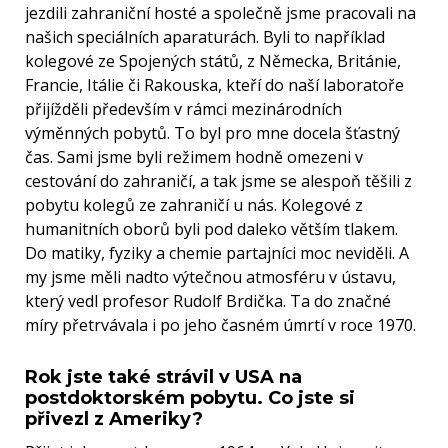
jezdili zahraniční hosté a společně jsme pracovali na
našich speciálních aparaturách. Byli to například
kolegové ze Spojených států, z Německa, Británie,
Francie, Itálie či Rakouska, kteří do naší laboratoře
přijížděli především v rámci mezinárodních
výměnných pobytů. To byl pro mne docela šťastný
čas. Sami jsme byli režimem hodně omezeni v
cestování do zahraničí, a tak jsme se alespoň těšili z
pobytu kolegů ze zahraničí u nás. Kolegové z
humanitních oborů byli pod daleko větším tlakem.
Do matiky, fyziky a chemie partajníci moc neviděli. A
my jsme měli nadto výtečnou atmosféru v ústavu,
který vedl profesor Rudolf Brdička. Ta do značné
míry přetrvávala i po jeho časném úmrtí v roce 1970.
Rok jste také strávil v USA na
postdoktorském pobytu. Co jste si
přivezl z Ameriky?