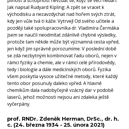
pilnost a schopnost nevzdat se, když se věci nedaří.
Jak napsal Rudyard Kipling: A zpět se vracet k
východisku a nezavzdychat nad hořem svých ztrát,
kdy jen vůle tvá ti káže: Vytrvej! Od svého učitele a
později také spolupracovníka dr. Vladimíra Čermáka
jsem se naučil neodmítat zdánlivě chybné výsledky,
protože tam někde může být významná cesta vpřed,
jen když jim správně porozumíme. V poslední době
se zdá nezbytným kombinovat řadu oborů, nejen v
rámci fyziky a chemie, ale v rámci celé přírodovědy,
tedy i biologie a dále medicínských oborů. Fyzika
všem poskytla vysoce užitečné metody, které každý
tento obor posunuly daleko vpřed. A hlavně
chemikům dala nadobyčejně vzácný dar v podobě
laserů, jehož možnosti nejsou ani zdaleka ještě
vyčerpány.
prof. RNDr. Zdeněk Herman, DrSc., dr. h.
c. (24. března 1934 - 25. února 2021)