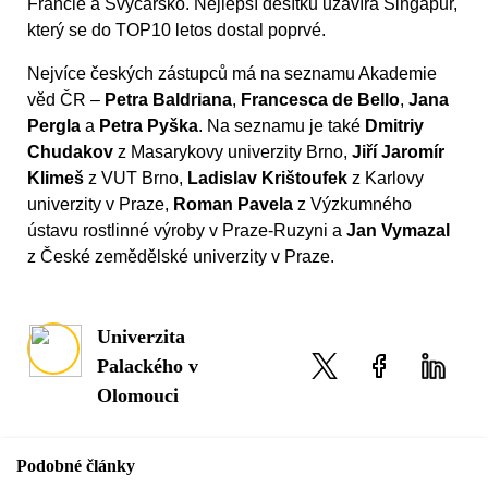
Francie a Švýcarsko. Nejlepší desítku uzavírá Singapur,
který se do TOP10 letos dostal poprvé.
Nejvíce českých zástupců má na seznamu Akademie
věd ČR –
Petra Baldriana
,
Francesca de Bello
,
Jana
Pergla
a
Petra Pyška
. Na seznamu je také
Dmitriy
Chudakov
z Masarykovy univerzity Brno,
Jiří Jaromír
Klimeš
z VUT Brno,
Ladislav Krištoufek
z Karlovy
univerzity v Praze,
Roman Pavela
z Výzkumného
ústavu rostlinné výroby v Praze-Ruzyni a
Jan Vymazal
z České zemědělské univerzity v Praze.
Univerzita
Palackého v
Olomouci
Podobné články