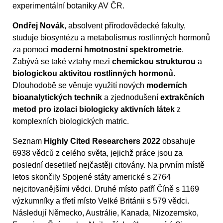
experimentální botaniky AV ČR.
Ondřej Novák
, absolvent přírodovědecké fakulty,
studuje biosyntézu a metabolismus rostlinných hormonů
za pomoci
moderní hmotnostní spektrometrie
.
Zabývá se také vztahy mezi
chemickou strukturou
a
biologickou aktivitou rostlinných hormonů
.
Dlouhodobě se věnuje využití nových
moderních
bioanalytických technik
a zjednodušení
extrakčních
metod pro izolaci biologicky aktivních látek
z
komplexních biologických matric.
Seznam
Highly Cited Researchers 2022
obsahuje
6938 vědců z celého světa, jejichž práce jsou za
poslední desetiletí nejčastěji citovány. Na prvním místě
letos skončily Spojené státy americké s 2764
nejcitovanějšími vědci. Druhé místo patří Číně s 1169
výzkumníky a třetí místo Velké Británii s 579 vědci.
Následují Německo, Austrálie, Kanada, Nizozemsko,