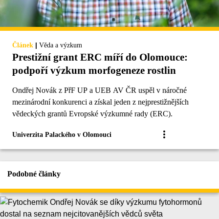
|
Článek
Věda a výzkum
Prestižní grant ERC míří do Olomouce:
podpoří výzkum morfogeneze rostlin
Ondřej Novák z PřF UP a UEB AV ČR uspěl v náročné
mezinárodní konkurenci a získal jeden z nejprestižnějších
vědeckých grantů Evropské výzkumné rady (ERC).
Univerzita Palackého v Olomouci
Podobné články