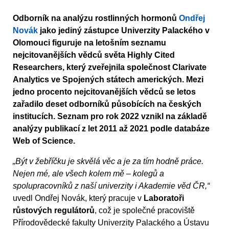
Odborník na analýzu rostlinných hormonů
Ondřej
Novák
jako jediný zástupce Univerzity Palackého v
Olomouci figuruje na letošním seznamu
nejcitovanějších vědců světa Highly Cited
Researchers, který zveřejnila společnost Clarivate
Analytics ve Spojených státech amerických. Mezi
jedno procento nejcitovanějších vědců se letos
zařadilo deset odborníků působících na českých
institucích. Seznam pro rok 2022 vznikl na základě
analýzy publikací z let 2011 až 2021 podle databáze
Web of Science.
„Být v žebříčku je skvělá věc a je za tím hodně práce.
Nejen mé, ale všech kolem mě – kolegů a
spolupracovníků z naší univerzity i Akademie věd ČR,“
uvedl Ondřej Novák, který pracuje v
Laboratoři
růstových regulátorů
, což je společné pracoviště
Přírodovědecké fakulty Univerzity Palackého a Ústavu