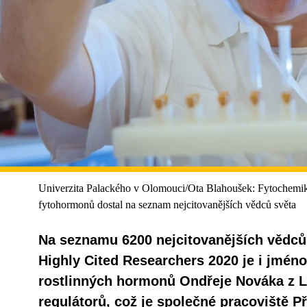
Univerzita Palackého v Olomouci/Ota Blahoušek: Fytochemi
fytohormonů dostal na seznam nejcitovanějších vědců světa
Na seznamu 6200 nejcitovanějších vědců 
Highly Cited Researchers 2020 je i jmén
rostlinných hormonů Ondřeje Nováka z L
regulátorů, což je společné pracoviště P