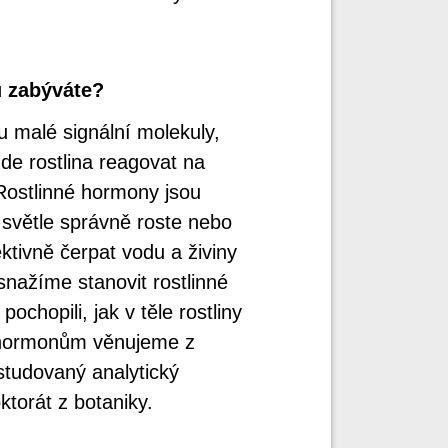
ů zabýváte?
 malé signální molekuly,
de rostlina reagovat na
 Rostlinné hormony jsou
 světle správně roste nebo
tivně čerpat vodu a živiny
nažíme stanovit rostlinné
chopili, jak v těle rostliny
m hormonům věnujeme z
studovaný analytický
ktorát z botaniky.