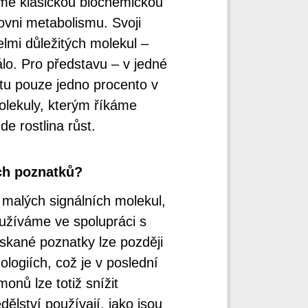
íme klasickou biochemickou
ovni metabolismu. Svoji
lmi důležitých molekul –
álo. Pro představu – v jedné
čtu pouze jedno procento v
lekuly, kterým říkáme
de rostlina růst.
ich poznatků?
malých signálních molekul,
užíváme ve spolupráci s
skané poznatky lze později
ologiích, což je v poslední
nů lze totiž snížit
ělství používají, jako jsou