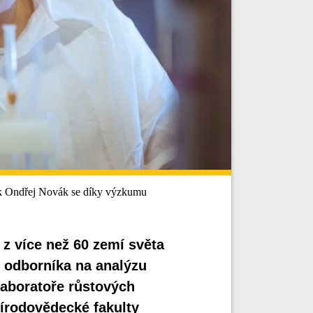
k Ondřej Novák se díky výzkumu
z více než 60 zemí světa
o odborníka na analýzu
aboratoře růstových
řírodovědecké fakulty