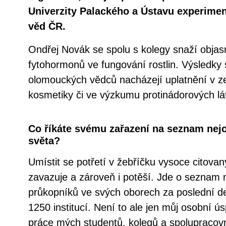
Univerzity Palackého a Ústavu experime
věd ČR.
Ondřej Novák se spolu s kolegy snaží objasni
fytohormonů ve fungování rostlin. Výsledky
olomouckých vědců nacházejí uplatnění v ze
kosmetiky či ve výzkumu protinádorových lá
Co říkáte svému zařazení na seznam nejc
světa?
Umístit se potřetí v žebříčku vysoce citova
zavazuje a zároveň i potěší. Jde o seznam 
průkopníků ve svých oborech za poslední dese
1250 institucí. Není to ale jen můj osobní ú
práce mých studentů, kolegů a spolupracovní