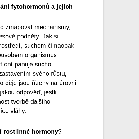
ní fytohormonů a jejich
klad zmapovat mechanismy,
resové podněty. Jak si
prostředí, suchem či naopak
způsobem organismus
pět dní panuje sucho.
 zastavením svého růstu,
o děje jsou řízeny na úrovni
jakou odpověď, jestli
dnost tvorbě dalšího
íce vláhy.
jí rostlinné hormony?