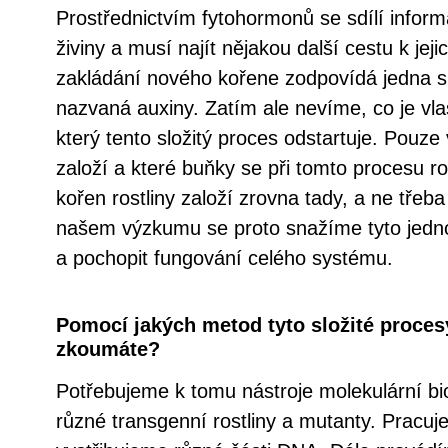
Prostřednictvím fytohormonů se sdílí inform
živiny a musí najít nějakou další cestu k jeji
zakládání nového kořene zodpovídá jedna 
nazvaná auxiny. Zatím ale nevíme, co je vl
který tento složitý proces odstartuje. Pouze 
založí a které buňky se při tomto procesu r
kořen rostliny založí zrovna tady, a ne třeba
našem výzkumu se proto snažíme tyto jednot
a pochopit fungování celého systému.
Pomocí jakých metod tyto složité procesy
zkoumáte?
Potřebujeme k tomu nástroje molekulární bi
různé transgenní rostliny a mutanty. Pracu