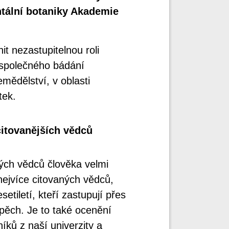
ntální botaniky Akademie
t nezastupitelnou roli
 společného bádání
mědělství, v oblasti
tek.
itovanějších vědců
ných vědců člověka velmi
nejvíce citovaných vědců,
tiletí, kteří zastupují přes
spěch. Je to také ocenění
ků z naší univerzity a