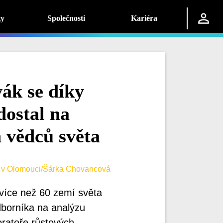
ty
Společnosti
Kariéra
ák se díky
ostal na
 vědců světa
o v Olomouci/Šárka Chovancová
více než 60 zemí světa
dborníka na analýzu
ratoře růstových