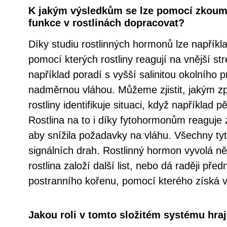
K jakým výsledkům se lze pomocí zkoumá
funkce v rostlinách dopracovat?
Díky studiu rostlinných hormonů lze napří
pomocí kterých rostliny reagují na vnější st
například poradí s vyšší salinitou okolního 
nadměrnou vláhou. Můžeme zjistit, jakým 
rostliny identifikuje situaci, když například 
Rostlina na to i díky fytohormonům reaguje
aby snížila požadavky na vláhu. Všechny tyt
signálních drah. Rostlinný hormon vyvolá ně
rostlina založí další list, nebo dá raději pře
postranního kořenu, pomocí kterého získá v
Jakou roli v tomto složitém systému hra