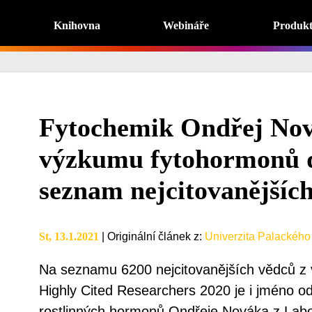
Knihovna
Webináře
Produk
Fytochemik Ondřej Nov
výzkumu fytohormonů d
seznam nejcitovanějších
St, 13.1.2021
|
Originální článek z
:
Univerzita Palackéh
Na seznamu 6200 nejcitovanějších vědců z 
Highly Cited Researchers 2020 je i jméno o
rostlinných hormonů Ondřeje Nováka z Labo