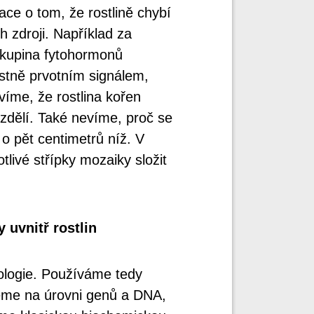
ace o tom, že rostlině chybí
ch zdroji. Například za
skupina fytohormonů
astně prvotním signálem,
víme, že rostlina kořen
ozdělí. Také nevíme, proč se
 o pět centimetrů níž. V
livé střípky mozaiky složit
 uvnitř rostlin
ologie. Používáme tedy
jeme na úrovni genů a DNA,