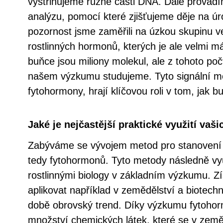
vystřihujeme různé části DNA. Dále provád
analýzu, pomocí které zjišťujeme děje na úr
pozornost jsme zaměřili na úzkou skupinu ve
rostlinných hormonů, kterých je ale velmi m
buňce jsou miliony molekul, ale z tohoto po
našem výzkumu studujeme. Tyto signální mo
fytohormony, hrají klíčovou roli v tom, jak bu
Jaké je nejčastější praktické využití vaš
Zabýváme se vývojem metod pro stanovení 
tedy fytohormonů. Tyto metody následně vy
rostlinnými biology v základním výzkumu. Zí
aplikovat například v zemědělství a biotechn
době obrovský trend. Díky výzkumu fytohormo
množství chemických látek, které se v zeměd