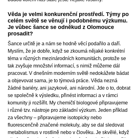
Věda je velmi konkurenční prostředí. Týmy po
celém světě se věnují i podobnému výzkumu.
Je vůbec šance se odněkud z Olomouce
prosadit?
Šance určitě je a nám se hodně věcí podařilo a daří.
Myslím, že je dobře, když se zkoumá nějaké konkrétní
téma v různých mezinárodních komunitách, protože se
tak zvyšuje množství informací, s nimiž můžeme dál
pracovat. V dnešním moderním světě nedokážete bádat
a objevovat sama, je to týmová práce. Věda nezná
žádné bariéry, ani jazykové, ani národní. Jde o to, dobrat
se společně k výsledku, přinést informaci a v rámci
komunity ji rozšířit. My chemičtí biologové připravujeme
i různé tzv. nástroje pro základní výzkum. Jeden příklad
za všechny – připravujeme isotopicky nebo
fluorescenčně značené molekuly, aby se dal sledovat
metabolismus v rostlině nebo v člověku. Je skvělé, když