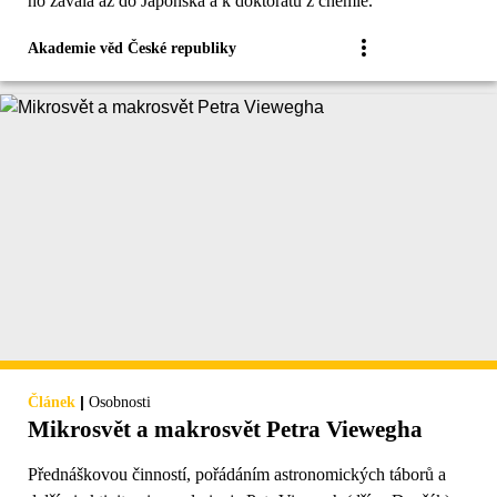
ho zavála až do Japonska a k doktorátu z chemie.
Akademie věd České republiky
|
Článek
Osobnosti
Mikrosvět a makrosvět Petra Viewegha
Přednáškovou činností, pořádáním astronomických táborů a