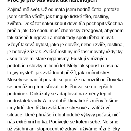
Zajímá mě svět. Už od mala jsem hodně četla, protože
jsem chtěla vědět, jak funguje lidské tělo, rostliny,
zvířata. Dokázat nakouknout dovnitř a pochopit všechna
proč a jak. Co spolu musí chemicky zreagovat, abychom
tak krásně fungovali a mohli tady spolu třeba mluvit.
Vždyť taková bytost, jako je člověk, nebo i zvíře, rostlina,
je hotový zázrak. Zvlášť rostliny mě fascinovaly vždycky.
Jsou to velmi staré organismy. Existují v různých
podobách stovky milionů let. Měly tak spoustu času na
to „vymyslet“, jak zvládnout přežít, jak zmírnit stres.
Musely se naučit poradit si, protože na rozdíl od člověka
se nemůžou přemisťovat, odstěhovat se do lepších
podmínek. Dokázaly se adaptovat na změny teplot,
nedostatek vody. A to v době klimatické změny řešíme
i my lidé. Jen těžko zvládáme stresové a zátěžové
situace, které přinášejí dlouhodobé výkyvy počasí, ničí
nás extrémní horka. Podívejte se kolem sebe. Nejsme
už všichni ani stoprocentně zdraví, užíváme různé léky