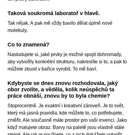
Taková soukromá laboratoř v hlavě.
Tak nějak. A pak mě vždy bavilo dělat úplně nové
molekuly.
Co to znamená?
Nastudujete si, jaké prvky je možné spojit dohromady,
aby vytvořily konkrétní strukturu, nakreslíte si to, a pak to
můžete zkusit v baňce vyrobit. To mě baví.
Kdybyste se dnes znovu rozhodovala, jaký
obor zvolíte, a věděla, kolik neúspěchů ta
práce obnáší, znovu by to byla chemie?
Stoprocentně. Je exaktní i kreativní zároveň. Je to svět,
který má jasná pravidla, kde můžete to, co potřebujete,
změřit. Ale současně máte prostor pro vaši invenci. Jako
když malujete obraz. Barvy na paletě jsou vlastně stále
stejné. Ale jak je použijete, co z nich dokážete vytvořit,