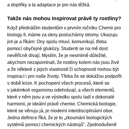
a doplňky a ta adaptace je pro nás těžká.
Takže nás mohou inspirovat právě ty rostliny?
Když přednáším studentům v prvním ročníku Chemii pro
biology II, máme za okny posluchárny stromy. Ukazuju
jim je a říkám: Ony spolu mluví, komunikují, třeba
pomocí obyčejné glukózy. Studenti se na mě dost
nevěřícně dívají. Myslím, že je nesmírně důležité,
abychom nezapomínali, že rostliny kolem nás jsou živé
a že některé z jejich vlastností či schopností mohou být
inspirací i pro naše životy. Třeba že se dokážou podpořit
v době krize. K pochopení všech procesů, které se
v jakémkoli organismu odehrávají, a všech elementů,
které v něm jsou a ve výsledku spolu ladí v dokonalé
harmonii, je ideální právě chemie. Chemická biologie,
které se věnuju já, je moderní interdisciplinární obor.
Jedna definice říká, že je to „zkoumání biologických
systémů pomocí chemických nástrojů“. Zjednodušeně