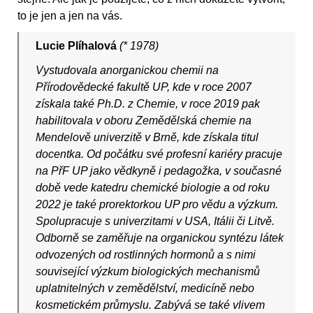
to je jen a jen na vás.
Lucie Plíhalová
(* 1978)
Vystudovala anorganickou chemii na
Přírodovědecké fakultě UP, kde v roce 2007
získala také Ph.D. z Chemie, v roce 2019 pak
habilitovala v oboru Zemědělská chemie na
Mendelově univerzitě v Brně, kde získala titul
docentka. Od počátku své profesní kariéry pracuje
na PřF UP jako vědkyně i pedagožka, v současné
době vede katedru chemické biologie a od roku
2022 je také prorektorkou UP pro vědu a výzkum.
Spolupracuje s univerzitami v USA, Itálii či Litvě.
Odborně se zaměřuje na organickou syntézu látek
odvozených od rostlinných hormonů a s nimi
související výzkum biologických mechanismů
uplatnitelných v zemědělství, medicíně nebo
kosmetickém průmyslu. Zabývá se také vlivem