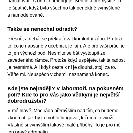
namalovali. A ono to nefunguje. Sedíte a přemýšlíte, co
je špatně, když bylo všechno tak perfektně vymyšlené
a namodelované.
Takže se nenechat odradit?
Přesně, a nebát se překračovat komfortní zónu. Protože
to, co je napsané v učebnici, je fajn. Ale pro vaši práci je
to jen výchozí bod. Nesmíte se bát vystoupit ze
zavedeného rámce. Protože když uspějete, tak ta radost
je nesmírná. A i když cesta k ní je dlouhá, stojí za to.
Věřte mi. Neúspěch v chemii neznamená konec.
Kde jste nejraději? V laboratoři, na pokusném
poli? Kde to pro vás jako vědkyni je největší
dobrodružství?
V mé hlavě. Moc ráda přemýšlím nad tím, co budeme
zkoumat, jak by to mohlo fungovat, k čemu to využít.
Vlastně si vymýšlím takové malé příběhy. To je pro mě
ten pravý adrenalin.