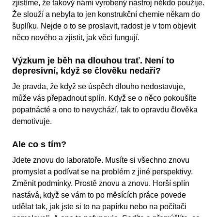
zjistíme, že takový námi vyrobený nástroj někdo použije.
Že slouží a nebyla to jen konstrukční chemie někam do
šuplíku. Nejde o to se proslavit, radost je v tom objevit
něco nového a zjistit, jak věci fungují.
Výzkum je běh na dlouhou trať. Není to
depresivní, když se člověku nedaří?
Je pravda, že když se úspěch dlouho nedostavuje,
může vás přepadnout splín. Když se o něco pokoušíte
popatnácté a ono to nevychází, tak to opravdu člověka
demotivuje.
Ale co s tím?
Jdete znovu do laboratoře. Musíte si všechno znovu
promyslet a podívat se na problém z jiné perspektivy.
Změnit podmínky. Prostě znovu a znovu. Horší splín
nastává, když se vám to po měsících práce povede
udělat tak, jak jste si to na papírku nebo na počítači