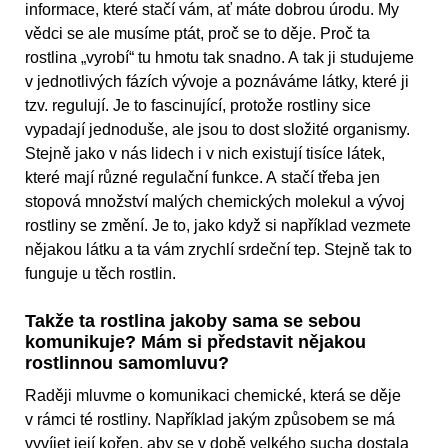
informace, které stačí vám, ať máte dobrou úrodu. My
vědci se ale musíme ptát, proč se to děje. Proč ta
rostlina „vyrobí“ tu hmotu tak snadno. A tak ji studujeme
v jednotlivých fázích vývoje a poznáváme látky, které ji
tzv. regulují. Je to fascinující, protože rostliny sice
vypadají jednoduše, ale jsou to dost složité organismy.
Stejně jako v nás lidech i v nich existují tisíce látek,
které mají různé regulační funkce. A stačí třeba jen
stopová množství malých chemických molekul a vývoj
rostliny se změní. Je to, jako když si například vezmete
nějakou látku a ta vám zrychlí srdeční tep. Stejně tak to
funguje u těch rostlin.
Takže ta rostlina jakoby sama se sebou
komunikuje? Mám si představit nějakou
rostlinnou samomluvu?
Raději mluvme o komunikaci chemické, která se děje
v rámci té rostliny. Například jakým způsobem se má
vyvíjet její kořen, aby se v době velkého sucha dostala