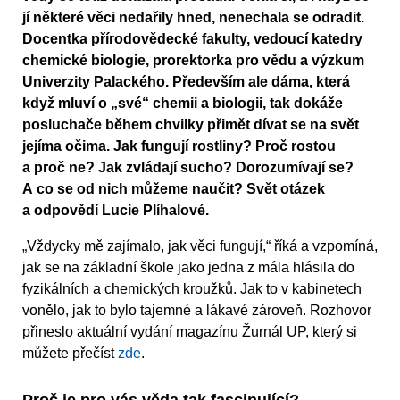
jí některé věci nedařily hned, nenechala se odradit.
Docentka přírodovědecké fakulty, vedoucí katedry
chemické biologie, prorektorka pro vědu a výzkum
Univerzity Palackého. Především ale dáma, která
když mluví o „své“ chemii a biologii, tak dokáže
posluchače během chvilky přimět dívat se na svět
jejíma očima. Jak fungují rostliny? Proč rostou
a proč ne? Jak zvládají sucho? Dorozumívají se?
A co se od nich můžeme naučit? Svět otázek
a odpovědí Lucie Plíhalové.
„Vždycky mě zajímalo, jak věci fungují,“ říká a vzpomíná,
jak se na základní škole jako jedna z mála hlásila do
fyzikálních a chemických kroužků. Jak to v kabinetech
vonělo, jak to bylo tajemné a lákavé zároveň. Rozhovor
přineslo aktuální vydání magazínu Žurnál UP, který si
můžete přečíst
zde
.
Proč je pro vás věda tak fascinující?