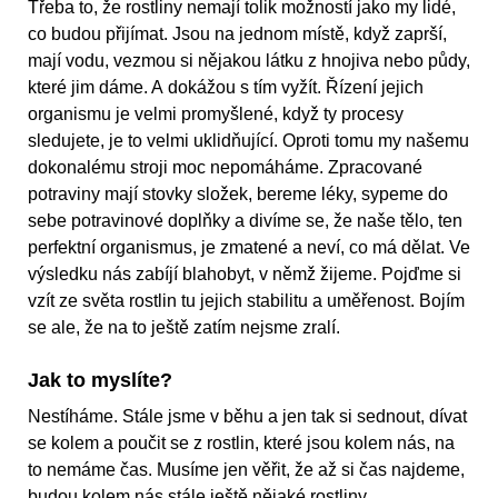
Třeba to, že rostliny nemají tolik možností jako my lidé,
co budou přijímat. Jsou na jednom místě, když zaprší,
mají vodu, vezmou si nějakou látku z hnojiva nebo půdy,
které jim dáme. A dokážou s tím vyžít. Řízení jejich
organismu je velmi promyšlené, když ty procesy
sledujete, je to velmi uklidňující. Oproti tomu my našemu
dokonalému stroji moc nepomáháme. Zpracované
potraviny mají stovky složek, bereme léky, sypeme do
sebe potravinové doplňky a divíme se, že naše tělo, ten
perfektní organismus, je zmatené a neví, co má dělat. Ve
výsledku nás zabíjí blahobyt, v němž žijeme. Pojďme si
vzít ze světa rostlin tu jejich stabilitu a uměřenost. Bojím
se ale, že na to ještě zatím nejsme zralí.
Jak to myslíte?
Nestíháme. Stále jsme v běhu a jen tak si sednout, dívat
se kolem a poučit se z rostlin, které jsou kolem nás, na
to nemáme čas. Musíme jen věřit, že až si čas najdeme,
budou kolem nás stále ještě nějaké rostliny.