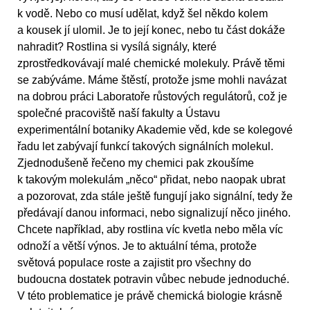
k vodě. Nebo co musí udělat, když šel někdo kolem
a kousek jí ulomil. Je to její konec, nebo tu část dokáže
nahradit? Rostlina si vysílá signály, které
zprostředkovávají malé chemické molekuly. Právě těmi
se zabýváme. Máme štěstí, protože jsme mohli navázat
na dobrou práci Laboratoře růstových regulátorů, což je
společné pracoviště naší fakulty a Ústavu
experimentální botaniky Akademie věd, kde se kolegové
řadu let zabývají funkcí takových signálních molekul.
Zjednodušeně řečeno my chemici pak zkoušíme
k takovým molekulám „něco“ přidat, nebo naopak ubrat
a pozorovat, zda stále ještě fungují jako signální, tedy že
předávají danou informaci, nebo signalizují něco jiného.
Chcete například, aby rostlina víc kvetla nebo měla víc
odnoží a větší výnos. Je to aktuální téma, protože
světová populace roste a zajistit pro všechny do
budoucna dostatek potravin vůbec nebude jednoduché.
V této problematice je právě chemická biologie krásně