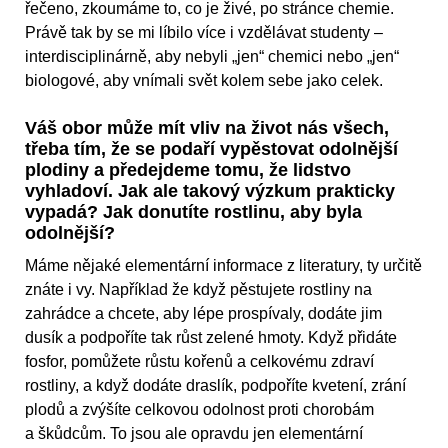
řečeno, zkoumáme to, co je živé, po stránce chemie.
Právě tak by se mi líbilo více i vzdělávat studenty –
interdisciplinárně, aby nebyli „jen“ chemici nebo „jen“
biologové, aby vnímali svět kolem sebe jako celek.
Váš obor může mít vliv na život nás všech,
třeba tím, že se podaří vypěstovat odolnější
plodiny a předejdeme tomu, že lidstvo
vyhladoví. Jak ale takový výzkum prakticky
vypadá? Jak donutíte rostlinu, aby byla
odolnější?
Máme nějaké elementární informace z literatury, ty určitě
znáte i vy. Například že když pěstujete rostliny na
zahrádce a chcete, aby lépe prospívaly, dodáte jim
dusík a podpoříte tak růst zelené hmoty. Když přidáte
fosfor, pomůžete růstu kořenů a celkovému zdraví
rostliny, a když dodáte draslík, podpoříte kvetení, zrání
plodů a zvýšíte celkovou odolnost proti chorobám
a škůdcům. To jsou ale opravdu jen elementární