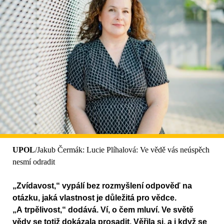
UPOL
/Jakub Čermák: Lucie Plíhalová: Ve vědě vás neúspěch
nesmí odradit
„Zvídavost,“ vypálí bez rozmyšlení odpověď na
otázku, jaká vlastnost je důležitá pro vědce.
„A trpělivost,“ dodává. Ví, o čem mluví. Ve světě
vědy se totiž dokázala prosadit. Věřila si, a i když se