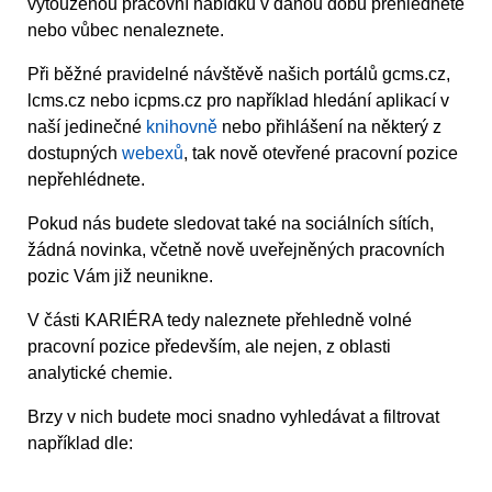
vytouženou pracovní nabídku v danou dobu přehlédnete
nebo vůbec nenaleznete.
Při běžné pravidelné návštěvě našich portálů gcms.cz,
lcms.cz nebo icpms.cz pro například hledání aplikací v
naší jedinečné
knihovně
nebo přihlášení na některý z
dostupných
webexů
, tak nově otevřené pracovní pozice
nepřehlédnete.
Pokud nás budete sledovat také na sociálních sítích,
žádná novinka, včetně nově uveřejněných pracovních
pozic Vám již neunikne.
V části KARIÉRA tedy naleznete přehledně volné
pracovní pozice především, ale nejen, z oblasti
analytické chemie.
Brzy v nich budete moci snadno vyhledávat a filtrovat
například dle: