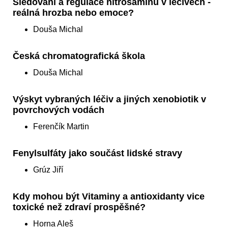
Sledování a regulace nitrosaminů v léčivech -
reálná hrozba nebo emoce?
Douša Michal
Česká chromatografická škola
Douša Michal
Výskyt vybraných léčiv a jiných xenobiotik v
povrchových vodách
Ferenčík Martin
Fenylsulfáty jako součást lidské stravy
Grúz Jiří
Kdy mohou být Vitaminy a antioxidanty vice
toxické než zdraví prospěšné?
Horna Aleš