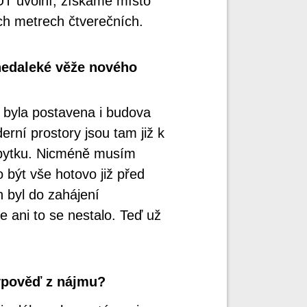
UT uvolní, získáme místo
cích metrech čtverečních.
nedaleké věže nového
a byla postavena i budova
rní prostory jsou tam již k
 nábytku. Nicméně musím
být vše hotovo již před
 byl do zahájení
e ani to se nestalo. Teď už
výpověď z nájmu?