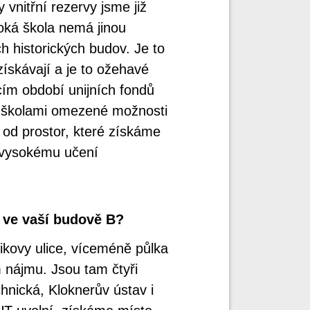
 vnitřní rezervy jsme již
oká škola nemá jinou
h historických budov. Je to
získávají a je to ožehavé
ím období unijních fondů
školami omezené možnosti
 od prostor, které získáme
 vysokému učení
í ve vaší budově B?
Zikovy ulice, víceméně půlka
 nájmu. Jsou tam čtyři
chnická, Kloknerův ústav i