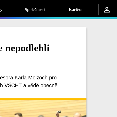
ty
Společnosti
Kariéra
e nepodlehli
esora Karla Melzoch pro
nech VŠCHT a vědě obecně.