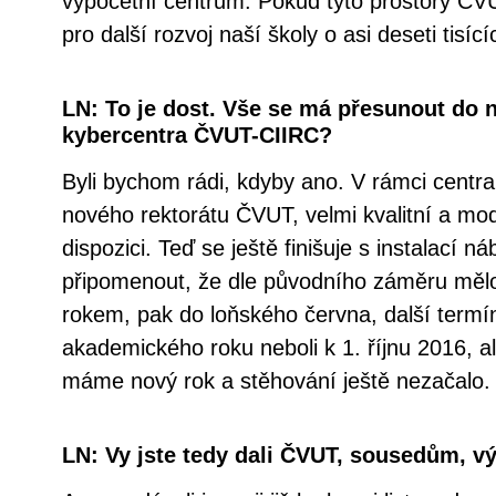
výpočetní centrum. Pokud tyto prostory ČV
pro další rozvoj naší školy o asi deseti tisí
LN: To je dost. Vše se má přesunout do 
kybercentra ČVUT-CIIRC?
Byli bychom rádi, kdyby ano. V rámci centr
nového rektorátu ČVUT, velmi kvalitní a mode
dispozici. Teď se ještě finišuje s instalací
připomenout, že dle původního záměru mělo 
rokem, pak do loňského června, další termín
akademického roku neboli k 1. říjnu 2016, al
máme nový rok a stěhování ještě nezačalo.
LN: Vy jste tedy dali ČVUT, sousedům, 