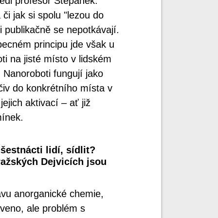
edl profesor Štěpánek.
i jak si spolu "lezou do
ni publikačně se nepotkávají.
obecném principu jde však u
i na jisté místo v lidském
i. Nanoroboti fungují jako
čiv do konkrétního místa v
jich aktivací – ať již
ínek.
stnácti lidí, sídlit?
ažských Dejvicích jsou
avu anorganické chemie,
veno, ale problém s