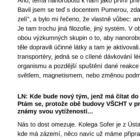
Ano, téma nanorobotů k nám jako první přiv
Bavil jsem se teď s docentem Pumerou, zda č
zelí", a bylo mi řečeno, že vlastně vůbec: a
Je tam trochu jiná filozofie, jiný systém. V 
obou výzkumných skupin o to, aby nanorobot
těle dopravili účinné látky a tam je aktivoval
transportéry, jedná se o cílené dávkování lé
organismu a pozdější spuštění dané reakce je
světlem, magnetismem, nebo změnou podm
LN: Kde bude nový tým, jenž má čítat do še
Ptám se, protože obě budovy VŠCHT v pr
známy svou vytížeností...
Nás to dost omezuje. Kolega Sofer je z Úst
kde má zázemí, něco navíc už máme připra