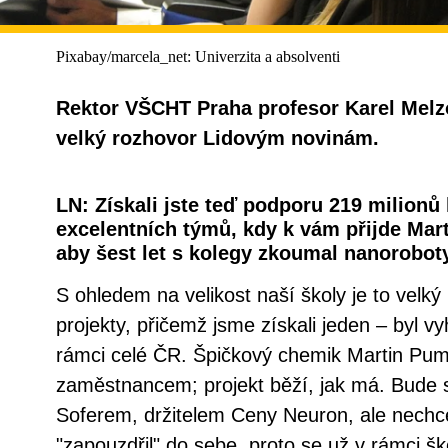
Pixabay/marcela_net: Univerzita a absolventi
Rektor VŠCHT Praha profesor Karel Melz
velký rozhovor Lidovým novinám.
LN: Získali jste teď podporu 219 milionů
excelentních týmů, kdy k vám přijde Mar
aby šest let s kolegy zkoumal nanoroboty
S ohledem na velikost naší školy je to velk
projekty, přičemž jsme získali jeden – byl 
rámci celé ČR. Špičkový chemik Martin Pum
zaměstnancem; projekt běží, jak má. Bude
Soferem, držitelem Ceny Neuron, ale nech
"zapouzdřil" do sebe, proto se už v rámci š