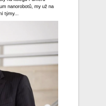
ýzkum nanorobotů, my už na
í týmy...