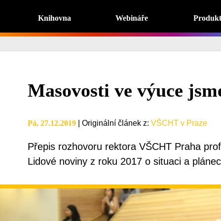
Knihovna
Webináře
Produk
Masovosti ve výuce jsm
Pá, 27.12.2019
|
Originální článek z
:
VŠCHT v Praze
Přepis rozhovoru rektora VŠCHT Praha prof
Lidové noviny z roku 2017 o situaci a plá