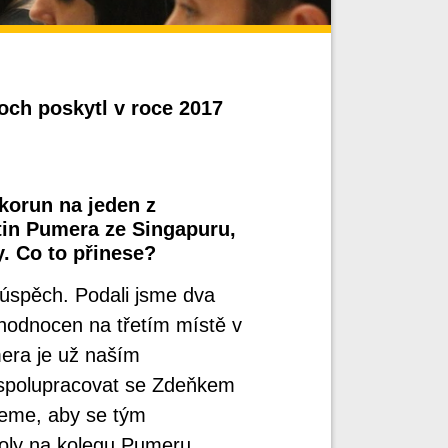
och poskytl v roce 2017
 korun na jeden z
tin Pumera ze Singapuru,
. Co to přinese?
ý úspěch. Podali jsme dva
vyhodnocen na třetím místě v
era je už naším
 spolupracovat se Zdeňkem
ceme, aby se tým
koly na kolegu Pumeru