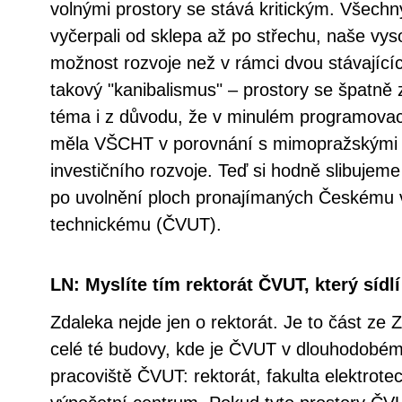
volnými prostory se stává kritickým. Všechny
vyčerpali od sklepa až po střechu, naše vys
možnost rozvoje než v rámci dvou stávajícíc
takový "kanibalismus" – prostory se špatně 
téma i z důvodu, že v minulém programovac
měla VŠCHT v porovnání s mimopražskými 
investičního rozvoje. Teď si hodně slibujeme
po uvolnění ploch pronajímaných Českému
technickému (ČVUT).
LN: Myslíte tím rektorát ČVUT, který sídl
Zdaleka nejde jen o rektorát. Je to část ze 
celé té budovy, kde je ČVUT v dlouhodobém
pracoviště ČVUT: rektorát, fakulta elektrote