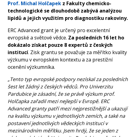
Prof. Michal Holčapek
z Fakulty chemicko-
technologické se dlouhodobě zabývá analýzou
lipidů a jejich využitím pro diagnostiku rakoviny.
ERC Advanced grant je určený pro excelentní
evropské a světové vědce.
Za posledních 16 let ho
dokázalo získat pouze 8 expertů z českých
institucí
. Zisk grantu se považuje za měřítko kvality
výzkumu v evropském kontextu a za prestižní
ocenění výzkumníka.
„Tento typ evropské podpory nezískal za posledních
šest let žádný z českých vědců. Pro Univerzitu
Pardubice je zásadní, že se právě výzkum prof.
Holčapka zařadil mezi nejlepší v Evropě. ERC
Advanced granty patří mezi nejprestižnější a ukazují
na kvalitu výzkumu v jednotlivých zemích, a také na
postavení jednotlivých vědeckých institucí v
mezinárodním měřítku. Jsem hrdý, že se jeden z