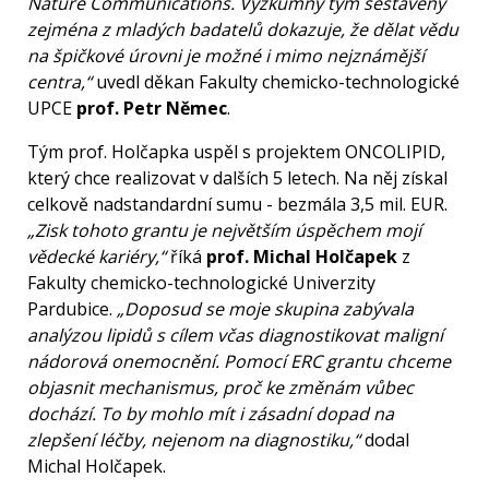
Nature Communications. Výzkumný tým sestavený
zejména z mladých badatelů dokazuje, že dělat vědu
na špičkové úrovni je možné i mimo nejznámější
centra,“
uvedl děkan Fakulty chemicko-technologické
UPCE
prof. Petr Němec
.
Tým prof. Holčapka uspěl s projektem ONCOLIPID,
který chce realizovat v dalších 5 letech. Na něj získal
celkově nadstandardní sumu - bezmála 3,5 mil. EUR.
„Zisk tohoto grantu je největším úspěchem mojí
vědecké kariéry,“
říká
prof. Michal Holčapek
z
Fakulty chemicko-technologické Univerzity
Pardubice.
„Doposud se moje skupina zabývala
analýzou lipidů s cílem včas diagnostikovat maligní
nádorová onemocnění. Pomocí ERC grantu chceme
objasnit mechanismus, proč ke změnám vůbec
dochází. To by mohlo mít i zásadní dopad na
zlepšení léčby, nejenom na diagnostiku,“
dodal
Michal Holčapek.