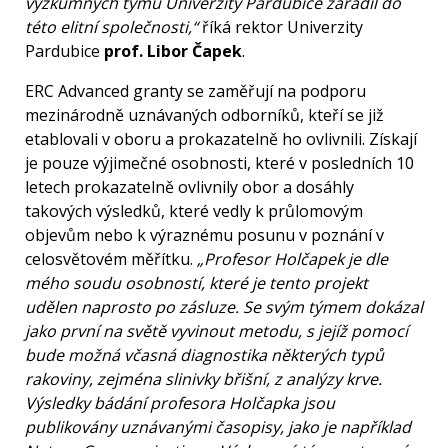
výzkumných týmů Univerzity Pardubice zařadil do
této elitní společnosti,“
říká rektor Univerzity
Pardubice
prof. Libor Čapek
.
ERC Advanced granty se zaměřují na podporu
mezinárodně uznávaných odborníků, kteří se již
etablovali v oboru a prokazatelně ho ovlivnili. Získají
je pouze výjimečné osobnosti, které v posledních 10
letech prokazatelně ovlivnily obor a dosáhly
takových výsledků, které vedly k průlomovým
objevům nebo k výraznému posunu v poznání v
celosvětovém měřítku.
„Profesor Holčapek je dle
mého soudu osobností, které je tento projekt
udělen naprosto po zásluze. Se svým týmem dokázal
jako první na světě vyvinout metodu, s jejíž pomocí
bude možná včasná diagnostika některých typů
rakoviny, zejména slinivky břišní, z analýzy krve.
Výsledky bádání profesora Holčapka jsou
publikovány uznávanými časopisy, jako je například