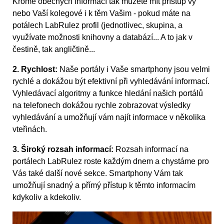
Kromě obecných informací tak můžete mít přístup vy
nebo Vaší kolegové i k těm Vašim - pokud máte na
potálech LabRulez profil (jednotlivec, skupina, a
využívate možnosti knihovny a databází... A to jak v
čestině, tak angličtině...
2. Rychlost:
Naše portály i Vaše smartphony jsou velmi
rychlé a dokážou být efektivní při vyhledávání informací.
Vyhledávací algoritmy a funkce hledání našich portálů
na telefonech dokážou rychle zobrazovat výsledky
vyhledávání a umožňují vám najít informace v několika
vteřinách.
3. Široký rozsah informací:
Rozsah informací na
portálech LabRulez roste každým dnem a chystáme pro
Vás také další nové sekce. Smartphony Vám tak
umožňují snadný a přímý přístup k těmto informacím
kdykoliv a kdekoliv.