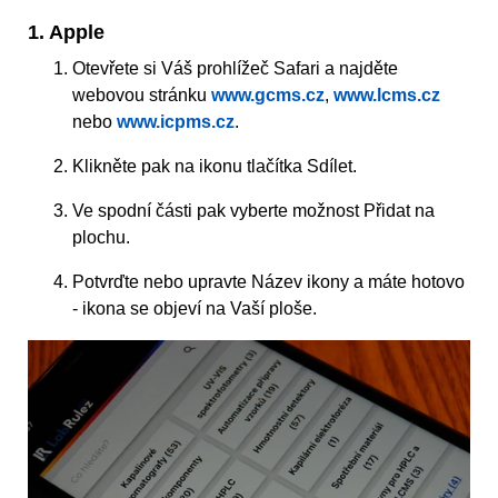
1. Apple
Otevřete si Váš prohlížeč Safari a najděte
webovou stránku
www.gcms.cz
,
www.lcms.cz
nebo
www.icpms.cz
.
Klikněte pak na ikonu tlačítka Sdílet.
Ve spodní části pak vyberte možnost Přidat na
plochu.
Potvrďte nebo upravte Název ikony a máte hotovo
- ikona se objeví na Vaší ploše.