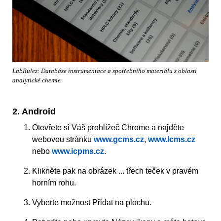
LabRulez: Databáze instrumentace a spotřebního materiálu z oblasti
analytické chemie
2. Android
Otevřete si Váš prohlížeč Chrome a najděte
webovou stránku
www.gcms.cz
,
www.lcms.cz
nebo
www.icpms.cz
.
Klikněte pak na obrázek ... třech teček v pravém
horním rohu.
Vyberte možnost Přidat na plochu.