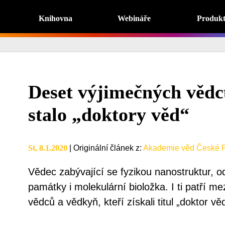
Knihovna
Webináře
Produk
Deset výjimečných vědc
stalo „doktory věd“
St, 8.1.2020
|
Originální článek z
:
Akademie věd České R
Vědec zabývající se fyzikou nanostruktur, o
památky i molekulární bioložka. I ti patří 
vědců a vědkyň, kteří získali titul „doktor věd