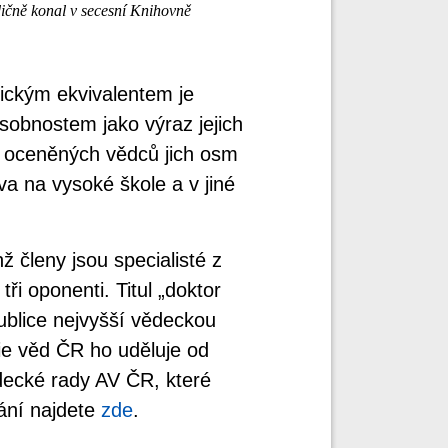
ičně konal v secesní Knihovně
lickým ekvivalentem je
obnostem jako výraz jejich
ti oceněných vědců jich osm
a na vysoké škole a v jiné
hž členy jsou specialisté z
i oponenti. Titul „doktor
ublice nejvyšší vědeckou
mie věd ČR ho uděluje od
decké rady AV ČR, které
vání najdete
zde
.