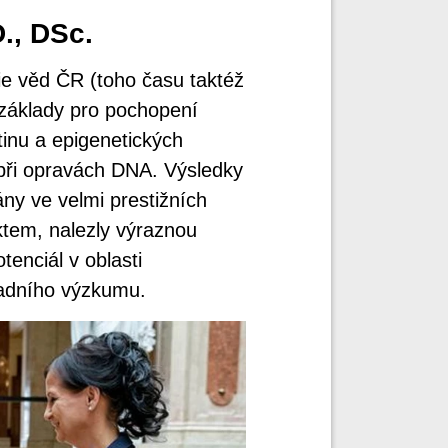
., DSc.
ie věd ČR (toho času taktéž
a základy pro pochopení
tinu a epigenetických
při opravách DNA. Výsledky
ány ve velmi prestižních
tem, nalezly výraznou
enciál v oblasti
ladního výzkumu.