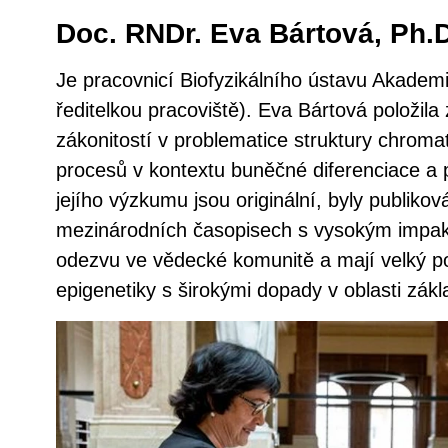
Doc. RNDr. Eva Bártová, Ph.D
Je pracovnicí Biofyzikálního ústavu Akadem
ředitelkou pracoviště). Eva Bártová položil
zákonitostí v problematice struktury chroma
procesů v kontextu buněčné diferenciace a 
jejího výzkumu jsou originální, byly publikov
mezinárodních časopisech s vysokým impak
odezvu ve vědecké komunitě a mají velký pot
epigenetiky s širokými dopady v oblasti zák