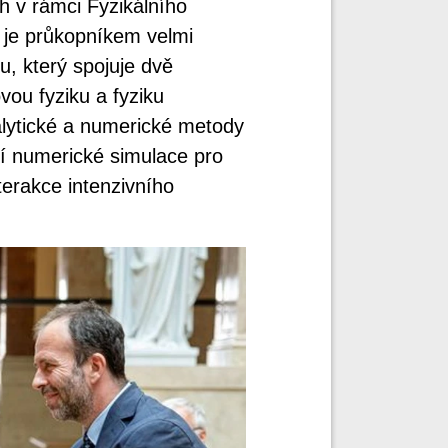
 v rámci Fyzikálního
 je průkopníkem velmi
, který spojuje dvě
vou fyziku a fyziku
alytické a numerické metody
í numerické simulace pro
terakce intenzivního