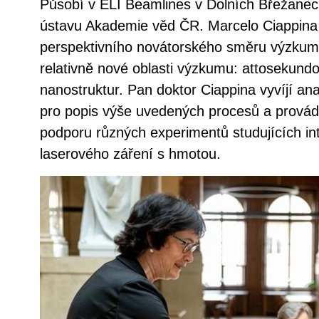
Působí v ELI Beamlines v Dolních Břežanech
ústavu Akademie věd ČR. Marcelo Ciappina
perspektivního novátorského směru výzkumu
relativně nové oblasti výzkumu: attosekundo
nanostruktur. Pan doktor Ciappina vyvíjí an
pro popis výše uvedených procesů a provád
podporu různých experimentů studujících in
laserového záření s hmotou.