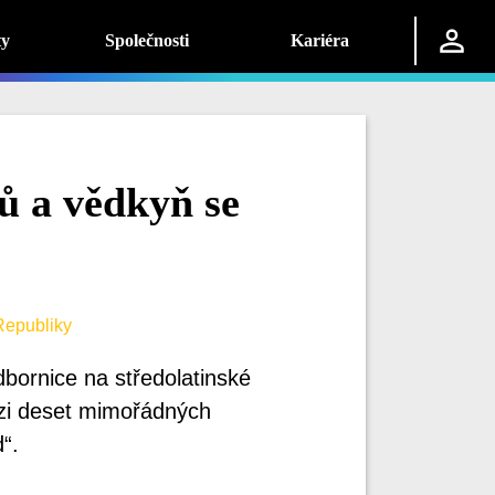
ty
Společnosti
Kariéra
ů a vědkyň se
epubliky
dbornice na středolatinské
mezi deset mimořádných
“.