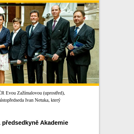
ČR Evou Zažímalovou (uprostřed),
ístopředseda Ivan Netuka, který
ala předsedkyně Akademie