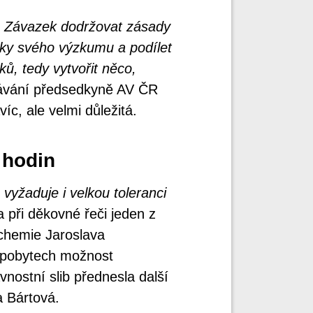
k. Závazek dodržovat zásady
dky svého výzkumu a podílet
, tedy vytvořit něco,
dávání předsedkyně AV ČR
íc, ale velmi důležitá.
 hodin
 vyžaduje i velkou toleranci
va při děkovné řeči jeden z
 chemie Jaroslava
h pobytech možnost
vnostní slib přednesla další
a Bártová.