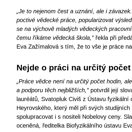
„Je to nejenom čest a uznání, ale i závaze
poctivé vědecké práce, popularizovat výsle
se na výchově mladých vědeckých pracovníků
čemu říkáme vědecká škola,”
řekla při pře
Eva Zažímalová s tím, že to vše je práce nav
Nejde o práci na určitý počet
„Práce vědce není na určitý počet hodin, ale
a podporu těch nejbližších,”
potvrdil její slo
lauréátů, Svatopluk Civiš z Ústavu fyzikální
Heyrovského, který měl při svých studijníc
spolupracovat i s nositeli Nobelovy ceny. Sla
oceněná, ředitelka Biofyzikálního ústavu Ev