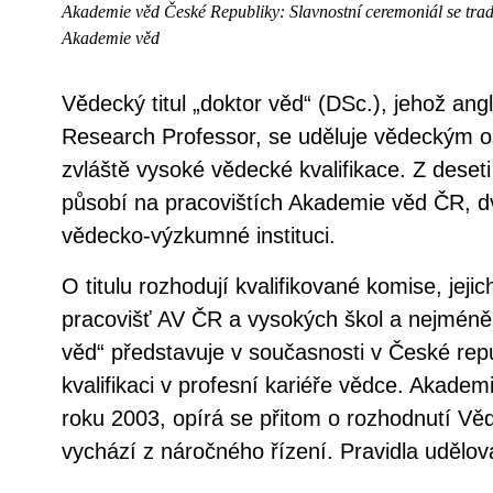
Akademie věd České Republiky: Slavnostní ceremoniál se trad
Akademie věd
Vědecký titul „doktor věd“ (DSc.), jehož ang
Research Professor, se uděluje vědeckým os
zvláště vysoké vědecké kvalifikace. Z dese
působí na pracovištích Akademie věd ČR, dv
vědecko-výzkumné instituci.
O titulu rozhodují kvalifikované komise, jejic
pracovišť AV ČR a vysokých škol a nejméně tř
věd“ představuje v současnosti v České rep
kvalifikaci v profesní kariéře vědce. Akade
roku 2003, opírá se přitom o rozhodnutí Vě
vychází z náročného řízení. Pravidla udělo