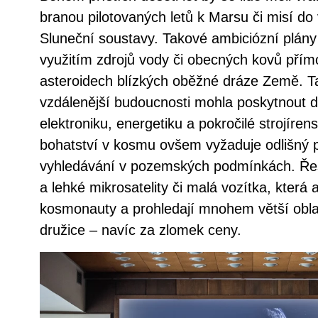
branou pilotovaných letů k Marsu či misí do
Sluneční soustavy. Takové ambiciózní plány
využitím zdrojů vody či obecných kovů přím
asteroidech blízkých oběžné dráze Země. Ta
vzdálenější budoucnosti mohla poskytnout da
elektroniku, energetiku a pokročilé strojíre
bohatství v kosmu ovšem vyžaduje odlišný př
vyhledávání v pozemských podmínkách. Ře
a lehké mikrosatelity či malá vozítka, která 
kosmonauty a prohledají mnohem větší obla
družice – navíc za zlomek ceny.