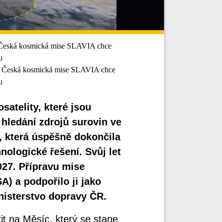
 Česká kosmická mise SLAVIA chce
u
: Česká kosmická mise SLAVIA chce
u
atelity, které jsou
hledání zdrojů surovin ve
, která úspěšně dokončila
hnologické řešení. Svůj let
027. Přípravu mise
A) a podpořilo ji jako
nisterstvo dopravy ČR.
tit na Měsíc, který se stane