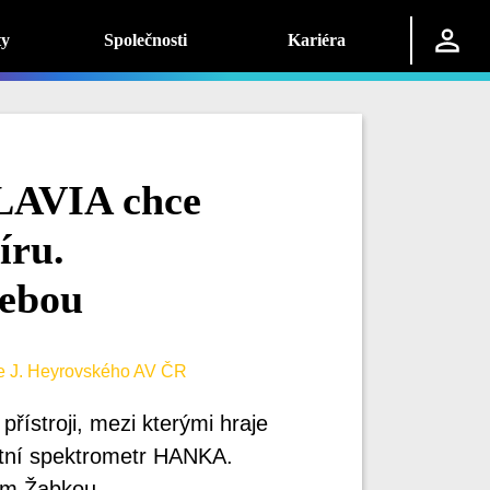
ty
Společnosti
Kariéra
LAVIA chce
íru.
sebou
ie J. Heyrovského AV ČR
ístroji, mezi kterými hraje
stní spektrometr HANKA.
em Žabkou.