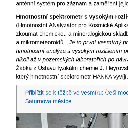
anténní systém pro záznam a zaměření jejic
Hmotnostní spektrometr s vysokým roz
(Hmotnostní ANalyzátor pro Kosmické Aplika
zkoumat chemickou a mineralogickou sklad
a mikrometeoroidů.
„Je to první vesmírný pr
hmotnostní analýza s vysokým rozlišením p
nikoli až v pozemských laboratořích po návr
Žabka z Ústavu fyzikální chemie J. Heyrov
který hmotnostní spektrometr HANKA vyvíjí
Přiblížit se k těžbě ve vesmíru: Češi mod
Saturnova měsíce