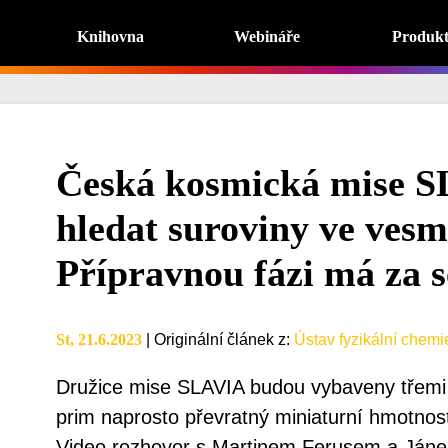
Knihovna
Webináře
Produk
Česká kosmická mise S
hledat suroviny ve vesm
Přípravnou fázi má za 
St, 21.6.2023
|
Originální článek z
:
Ústav fyzikální chem
Družice mise SLAVIA budou vybaveny třemi př
prim naprosto převratný miniaturní hmotno
Video rozhovor s Martinem Ferusem a Ján