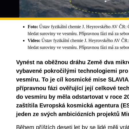
Foto:
Ústav fyzikální chemie J. Heyrovského AV ČR:
hledat suroviny ve vesmíru. Přípravnou fázi má za sebo
Video:
Ústav fyzikální chemie J. Heyrovského AV ČR
hledat suroviny ve vesmíru. Přípravnou fázi má za sebo
Vynést na oběžnou dráhu Země dva mikros
vybavené pokročilými technologiemi pro 
vesmíru. To je cíl kosmické mise SLAVIA
přípravnou fázi ověřující její celkové tec
do vesmíru by měla odstartovat v roce 2
zaštítila Evropská kosmická agentura (ES
jeden ze svých ambiciózních projektů Mi
Během příštích deseti let by se lidé měli vrá