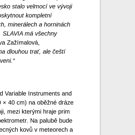
sko stalo velmocí ve vývoji
poskytnout kompletní
ch, minerálech a horninách
u. SLAVIA má všechny
va Zažímalová,
na dlouhou trať, ale čeští
veni.“
d Variable Instruments and
 20 × 40 cm) na oběžné dráze
i, mezi kterými hraje prim
pektrometr. Na palubě bude
becných kovů v meteorech a