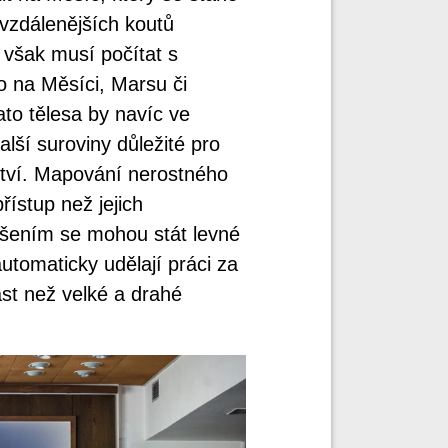
 vzdálenějších koutů
 však musí počítat s
o na Měsíci, Marsu či
to tělesa by navíc ve
lší suroviny důležité pro
nství. Mapování nerostného
ístup než jejich
šením se mohou stát levné
automaticky udělají práci za
st než velké a drahé