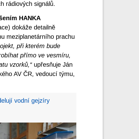
h rádiových signálů.
lišením HANKA
ce) dokáže detailně
bu meziplanetárního prachu
ojekt, při kterém bude
robíhat přímo ve vesmíru,
atu vzorků,“
upřesňuje Ján
ského AV ČR, vedoucí týmu,
.
elují vodní gejzíry