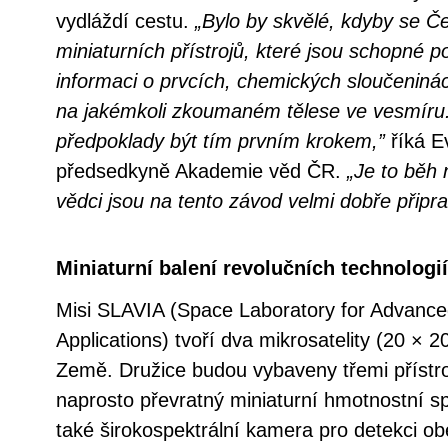
vydláždí cestu.
„Bylo by skvělé, kdyby se Če
miniaturních přístrojů, které jsou schopné 
informaci o prvcích, chemických sloučeniná
na jakémkoli zkoumaném tělese ve vesmír
předpoklady být tím prvním krokem,”
říká E
předsedkyně Akademie věd ČR.
„Je to běh 
vědci jsou na tento závod velmi dobře připra
Miniaturní balení revolučních technologií
Misi SLAVIA (Space Laboratory for Advance
Applications) tvoří dva mikrosatelity (20 ×
Země. Družice budou vybaveny třemi přístroj
naprosto převratný miniaturní hmotnostní s
také širokospektrální kamera pro detekci o