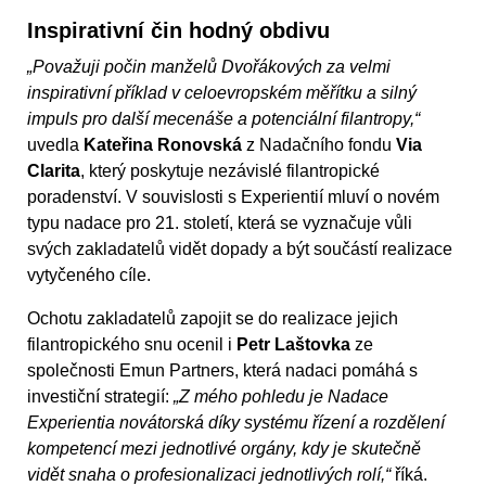
Inspirativní čin hodný obdivu
„Považuji počin manželů Dvořákových za velmi
inspirativní příklad v celoevropském měřítku a silný
impuls pro další mecenáše a potenciální filantropy,“
uvedla
Kateřina Ronovská
z Nadačního fondu
Via
Clarita
, který poskytuje nezávislé filantropické
poradenství. V souvislosti s Experientií mluví o novém
typu nadace pro 21. století, která se vyznačuje vůli
svých zakladatelů vidět dopady a být součástí realizace
vytyčeného cíle.
Ochotu zakladatelů zapojit se do realizace jejich
filantropického snu ocenil i
Petr Laštovka
ze
společnosti Emun Partners, která nadaci pomáhá s
investiční strategií:
„Z mého pohledu je Nadace
Experientia novátorská díky systému řízení a rozdělení
kompetencí mezi jednotlivé orgány, kdy je skutečně
vidět snaha o profesionalizaci jednotlivých rolí,“
říká.