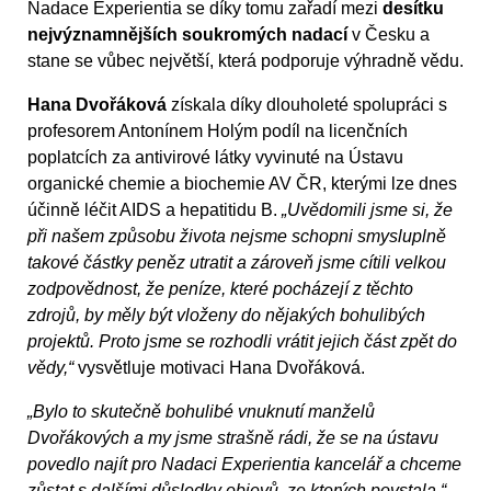
Nadace Experientia se díky tomu zařadí mezi
desítku
nejvýznamnějších soukromých nadací
v Česku a
stane se vůbec největší, která podporuje výhradně vědu.
Hana Dvořáková
získala díky dlouholeté spolupráci s
profesorem Antonínem Holým podíl na licenčních
poplatcích za antivirové látky vyvinuté na Ústavu
organické chemie a biochemie AV ČR, kterými lze dnes
účinně léčit AIDS a hepatitidu B.
„Uvědomili jsme si, že
při našem způsobu života nejsme schopni smysluplně
takové částky peněz utratit a zároveň jsme cítili velkou
zodpovědnost, že peníze, které pocházejí z těchto
zdrojů, by měly být vloženy do nějakých bohulibých
projektů. Proto jsme se rozhodli vrátit jejich část zpět do
vědy,“
vysvětluje motivaci Hana Dvořáková.
„Bylo to skutečně bohulibé vnuknutí manželů
Dvořákových a my jsme strašně rádi, že se na ústavu
povedlo najít pro Nadaci Experientia kancelář a chceme
zůstat s dalšími důsledky objevů, ze kterých povstala,“