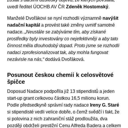
uvedl ředitel ÚOCHB AV ČR
Zdeněk Hostomský
.
Manželé Dvořákovi se nyní rozhodli významně
navýšit
nadační kapitál
a provést také změny uvnitř samotné
nadace.
„Neustále se zabýváme tím, aby získané
prostředky byly investovány co nejefektivněji a aby tato
činnost měla dlouhodobý dopad. Proto jsme se rozhodli
nadaci zprofesionalizovat tak, aby mohla fungovat
nezávisle na nás,“
dodává Dvořáková.
Posunout českou chemii k celosvětové
špičce
Doposud Nadace podpořila již 13 stipendistů a jeden
start-up grant celkovou částkou 16,5 milionu korun.
Podle předsedkyně správní rady nadace
Ireny G. Staré
si stipendisté vedli velice dobře, o čemž svědčí i fakt, že
si polovina z nich zahraniční stáž prodloužila, dva
později obdrželi prestižní Cenu Alfreda Badera a celkem