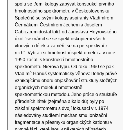
spolu se třemi kolegy zabývat konstrukcí prvního
hmotnostního spektrometru v Československu.
Společně se svými kolegy aspiranty Vladimírem
Čermákem, Čestmírem Jechem a Josefem
Cabicarem dostal totiž od Jaroslava Heyrovského
úkol "seznámit se se spektroskopiemi všech
vlnových délek a zaměřit se na perspektivní z
nich". Vybrali si hmotnostní spektrometrii a v roce
1950 začali s konstrukcí hmotnostního
spektrometru Nierova typu. Od roku 1960 se pak
Vladimír Hanuš systematicky věnoval tehdy právě
vznikajícímu oboru objasňování struktury složitých
organických molekul hmotnostně
spektrometrickou metodou. Jeho práce o struktuře
přírodních látek (zejména alkaloidů) byly po
získání spektrometru s dvojí fokusací v r. 1974
následovány studiemi mechanismu ionizační
fragmentace a přesmyku organických kationtů v
plynné fázi, které jsou v některých případech