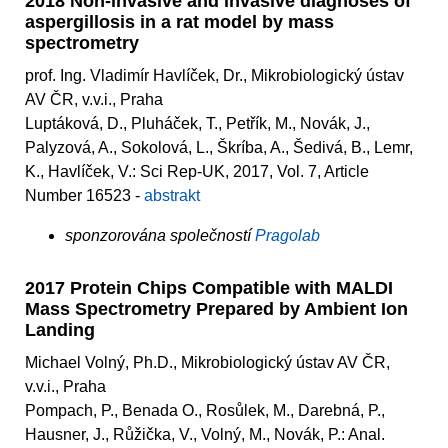
2018 Non-invasive and invasive diagnoses of
aspergillosis in a rat model by mass
spectrometry
prof. Ing. Vladimír Havlíček, Dr., Mikrobiologický ústav
AV ČR, v.v.i., Praha
Luptáková, D., Pluháček, T., Petřík, M., Novák, J.,
Palyzová, A., Sokolová, L., Škríba, A., Šedivá, B., Lemr,
K., Havlíček, V.: Sci Rep-UK, 2017, Vol. 7, Article
Number 16523 -
abstrakt
sponzorována společností
Pragolab
2017 Protein Chips Compatible with MALDI
Mass Spectrometry Prepared by Ambient Ion
Landing
Michael Volný, Ph.D., Mikrobiologický ústav AV ČR,
v.v.i., Praha
Pompach, P., Benada O., Rosůlek, M., Darebná, P.,
Hausner, J., Růžička, V., Volný, M., Novák, P.: Anal.