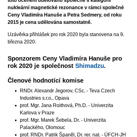
toto ocenění udělováno společně s kategorií
nukleární magnetické rezonance v rámci společné
Ceny Vladimíra Hanuše a Petra Sedmery, od roku
2015 je cena udělována samostatně.
Uzávěrka přihlášek pro rok 2020 byla stanovena na 9.
března 2020.
Sponzorem Ceny Vladimíra Hanuše pro
rok 2020 je společnost
Shimadzu
.
Členové hodnotící komise
RNDr. Alexandr Jegorov, CSc. - Teva Czech
Industries s.r.o., Opava
prof. Mgr. Jana Roithová, Ph.D. - Univerzita
Karlova v Praze
prof. Mgr. Marek Šebela, Dr. - Univerzita
Palackého, Olomouc
prof. RNDr. Patrik Španěl, Dr. rer. nat. - ÚFCH-JH