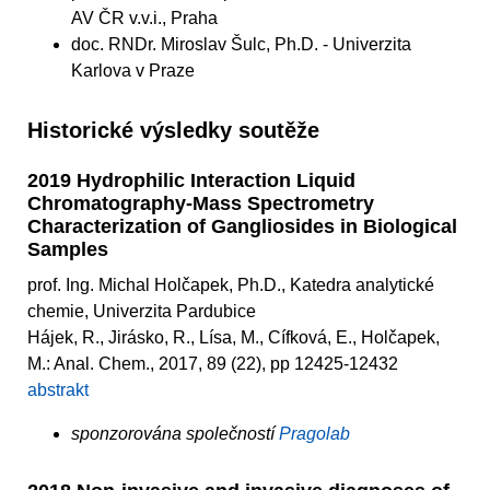
AV ČR v.v.i., Praha
doc. RNDr. Miroslav Šulc, Ph.D. - Univerzita
Karlova v Praze
Historické výsledky soutěže
2019 Hydrophilic Interaction Liquid
Chromatography-Mass Spectrometry
Characterization of Gangliosides in Biological
Samples
prof. Ing. Michal Holčapek, Ph.D., Katedra analytické
chemie, Univerzita Pardubice
Hájek, R., Jirásko, R., Lísa, M., Cífková, E., Holčapek,
M.: Anal. Chem., 2017, 89 (22), pp 12425-12432
abstrakt
sponzorována společností
Pragolab