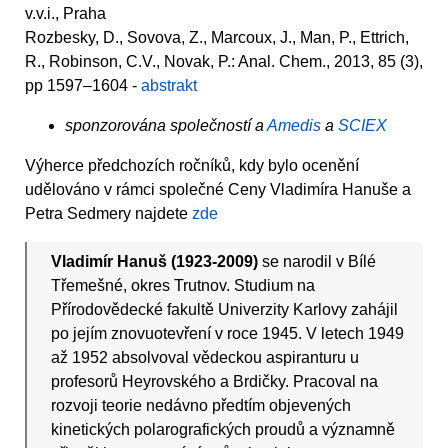
v.v.i., Praha
Rozbesky, D., Sovova, Z., Marcoux, J., Man, P., Ettrich,
R., Robinson, C.V., Novak, P.: Anal. Chem., 2013, 85 (3),
pp 1597–1604 -
abstrakt
sponzorována společností a
Amedis
a
SCIEX
Výherce předchozích ročníků, kdy bylo ocenění
udělováno v rámci společné Ceny Vladimíra Hanuše a
Petra Sedmery najdete
zde
Vladimír Hanuš (1923-2009)
se narodil v Bílé
Třemešné, okres Trutnov. Studium na
Přírodovědecké fakultě Univerzity Karlovy zahájil
po jejím znovuotevření v roce 1945. V letech 1949
až 1952 absolvoval vědeckou aspiranturu u
profesorů Heyrovského a Brdičky. Pracoval na
rozvoji teorie nedávno předtím objevených
kinetických polarografických proudů a významně