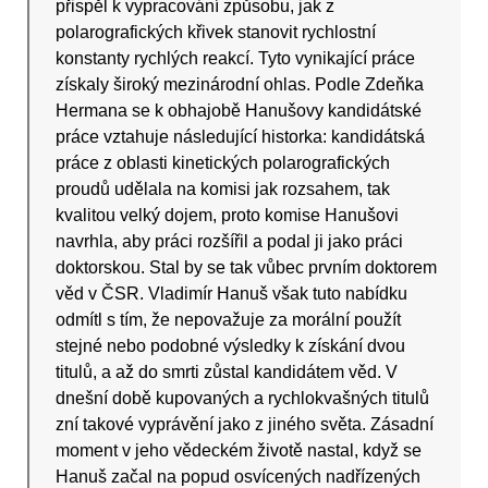
přispěl k vypracování způsobu, jak z
polarografických křivek stanovit rychlostní
konstanty rychlých reakcí. Tyto vynikající práce
získaly široký mezinárodní ohlas. Podle Zdeňka
Hermana se k obhajobě Hanušovy kandidátské
práce vztahuje následující historka: kandidátská
práce z oblasti kinetických polarografických
proudů udělala na komisi jak rozsahem, tak
kvalitou velký dojem, proto komise Hanušovi
navrhla, aby práci rozšířil a podal ji jako práci
doktorskou. Stal by se tak vůbec prvním doktorem
věd v ČSR. Vladimír Hanuš však tuto nabídku
odmítl s tím, že nepovažuje za morální použít
stejné nebo podobné výsledky k získání dvou
titulů, a až do smrti zůstal kandidátem věd. V
dnešní době kupovaných a rychlokvašných titulů
zní takové vyprávění jako z jiného světa. Zásadní
moment v jeho vědeckém životě nastal, když se
Hanuš začal na popud osvícených nadřízených