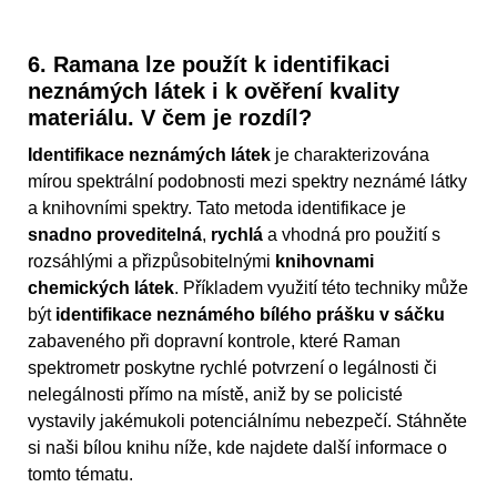
6. Ramana lze použít k identifikaci
neznámých látek i k ověření kvality
materiálu. V čem je rozdíl?
Identifikace neznámých látek
je charakterizována
mírou spektrální podobnosti mezi spektry neznámé látky
a knihovními spektry. Tato metoda identifikace je
snadno proveditelná
,
rychlá
a vhodná pro použití s
rozsáhlými a přizpůsobitelnými
knihovnami
chemických látek
. Příkladem využití této techniky může
být
identifikace neznámého bílého prášku v sáčku
zabaveného při dopravní kontrole, které Raman
spektrometr poskytne rychlé potvrzení o legálnosti či
nelegálnosti přímo na místě, aniž by se policisté
vystavily jakémukoli potenciálnímu nebezpečí. Stáhněte
si naši bílou knihu níže, kde najdete další informace o
tomto tématu.