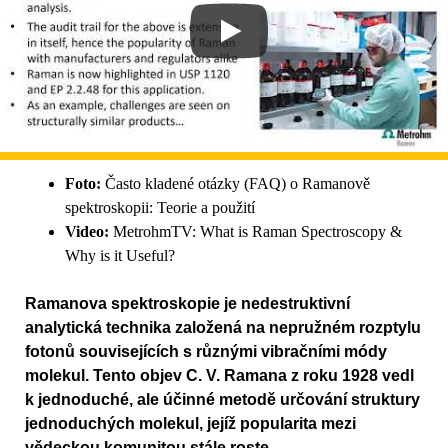
Foto:
Často kladené otázky (FAQ) o Ramanově
spektroskopii: Teorie a použití
Video:
MetrohmTV: What is Raman Spectroscopy &
Why is it Useful?
Ramanova spektroskopie je nedestruktivní
analytická technika založená na nepružném rozptylu
fotonů souvisejících s různými vibračními módy
molekul. Tento objev C. V. Ramana z roku 1928 vedl
k jednoduché, ale účinné metodě určování struktury
jednoduchých molekul, jejíž popularita mezi
vědeckou komunitou stále roste.