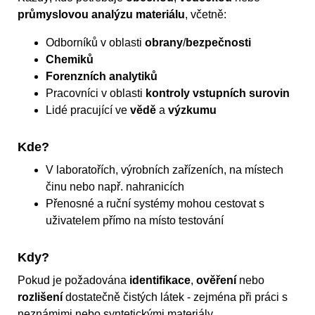
průmyslovou analýzu materiálu
, včetně:
Odborníků v oblasti
obrany
/
bezpečnosti
Chemiků
Forenzních analytiků
Pracovníci v oblasti
kontroly vstupních surovin
Lidé pracující ve
vědě
a
výzkumu
Kde?
V laboratořích, výrobních zařízeních, na místech
činu nebo např. nahranicích
Přenosné a ruční systémy mohou cestovat s
uživatelem přímo na místo testování
Kdy?
Pokud je požadována
identifikace
,
ověření
nebo
rozlišení
dostatečně čistých látek - zejména při práci s
neznámimi nebo syntetickými materiály