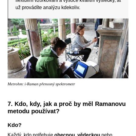
flexibilní vzorkování a vysoce kvalitní výsledky, ať
už provádíte analýzu kdekoliv.
Metrohm: i-Raman přenosný spektrometr
7. Kdo, kdy, jak a proč by měl Ramanovu
metodu používat?
Kdo?
Každý, kdo potřebuje
obecnou
,
vědeckou
nebo