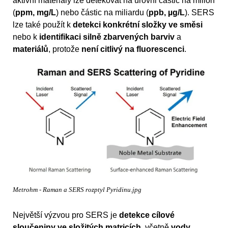
aktivní materiály lze detekovat na úrovni částic na milion
(
ppm, mg/L
) nebo částic na miliardu (
ppb, µg/L
). SERS
lze také použít k
detekci konkrétní složky ve směsi
nebo k
identifikaci silně zbarvených barviv
a
materiálů
, protože
není citlivý na fluorescenci
.
Metrohm - Raman a SERS rozptyl Pyridinu.jpg
Největší výzvou pro SERS je
detekce cílové
sloučeniny ve složitých matricích
, včetně
vody
,