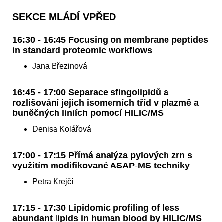
SEKCE MLÁDÍ VPŘED
16:30 - 16:45 Focusing on membrane peptides
in standard proteomic workflows
Jana Březinová
16:45 - 17:00 Separace sfingolipidů a
rozlišování jejich isomerních tříd v plazmě a
buněčných liniích pomocí HILIC/MS
Denisa Kolářová
17:00 - 17:15 Přímá analýza pylových zrn s
využitím modifikované ASAP-MS techniky
Petra Krejčí
17:15 - 17:30 Lipidomic profiling of less
abundant lipids in human blood by HILIC/MS