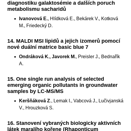
diagnostiku galaktosémie a dalších poruch
metabolismu sacharidů
Ivanovová E.
, Hlídková E., Bekárek V., Kotková
M., Friedecký D.
14. MALDI MSI lipidů a jejich izomerů pomocí
nové duální matrice basic blue 7
Ondráková K., Javorek M.
, Preisler J., Bednařík
A.
15. One single run analysis of selected
emerging organic pollutants in groundwater
samples by LC-MS/MS
Keršňáková Z
., Lemak I., Vabcová J., Lučivjanská
V., Hrouzková S.
16. Stanovení vybraných biologicky aktivních
látek maralího kořene (Rhaponticum