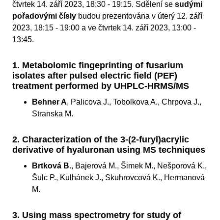
čtvrtek 14. září 2023, 18:30 - 19:15. Sdělení se
sudými
pořadovými čísly
budou prezentována v úterý 12. září
2023, 18:15 - 19:00 a ve čtvrtek 14. září 2023, 13:00 -
13:45.
1. Metabolomic fingeprinting of fusarium
isolates after pulsed electric field (PEF)
treatment performed by UHPLC-HRMS/MS
Behner A
, Palicova J., Tobolkova A., Chrpova J.,
Stranska M.
2. Characterization of the 3-(2-furyl)acrylic
derivative of hyaluronan using MS techniques
Brtková B.
, Bajerová M., Šimek M., Nešporová K.,
Šulc P., Kulhánek J., Skuhrovcová K., Hermanová
M.
3. Using mass spectrometry for study of