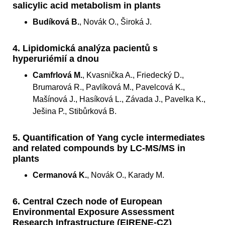
salicylic acid metabolism in plants
Budíková B.
, Novák O., Široká J.
4. Lipidomická analýza pacientů s
hyperuriémií a dnou
Camfrlová M.
, Kvasnička A., Friedecký D.,
Brumarová R., Pavlíková M., Pavelcová K.,
Mašínová J., Hasíková L., Závada J., Pavelka K.,
Ješina P., Stibůrková B.
5. Quantification of Yang cycle intermediates
and related compounds by LC-MS/MS in
plants
Cermanová K.
, Novák O., Karady M.
6. Central Czech node of European
Environmental Exposure Assessment
Research Infrastructure (EIRENE-CZ)