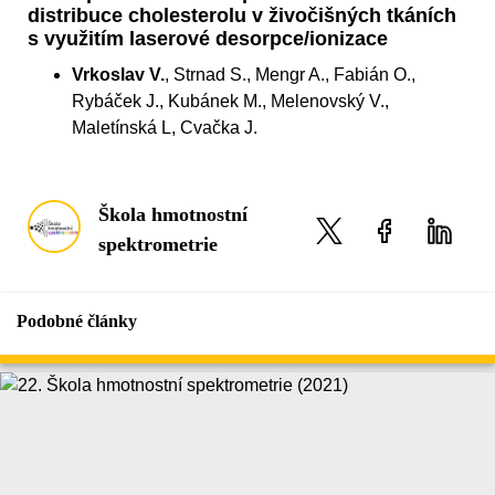
distribuce cholesterolu v živočišných tkáních
s využitím laserové desorpce/ionizace
Vrkoslav V.
, Strnad S., Mengr A., Fabián O.,
Rybáček J., Kubánek M., Melenovský V.,
Maletínská L, Cvačka J.
Škola hmotnostní
spektrometrie
Podobné články