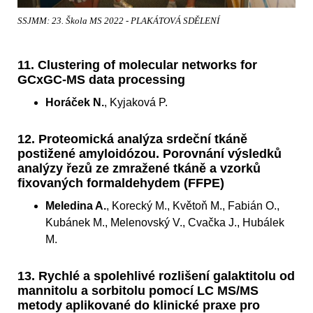
SSJMM: 23. Škola MS 2022 - PLAKÁTOVÁ SDĚLENÍ
11. Clustering of molecular networks for
GCxGC-MS data processing
Horáček N.
, Kyjaková P.
12. Proteomická analýza srdeční tkáně
postižené amyloidózou. Porovnání výsledků
analýzy řezů ze zmražené tkáně a vzorků
fixovaných formaldehydem (FFPE)
Meledina A.
, Korecký M., Květoň M., Fabián O.,
Kubánek M., Melenovský V., Cvačka J., Hubálek
M.
13. Rychlé a spolehlivé rozlišení galaktitolu od
mannitolu a sorbitolu pomocí LC MS/MS
metody aplikované do klinické praxe pro