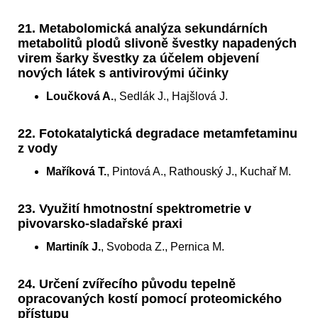
21. Metabolomická analýza sekundárních
metabolitů plodů slivoně švestky napadených
virem šarky švestky za účelem objevení
nových látek s antivirovými účinky
Loučková A.
, Sedlák J., Hajšlová J.
22. Fotokatalytická degradace metamfetaminu
z vody
Maříková T.
, Pintová A., Rathouský J., Kuchař M.
23. Využití hmotnostní spektrometrie v
pivovarsko-sladařské praxi
Martiník J.
, Svoboda Z., Pernica M.
24. Určení zvířecího původu tepelně
opracovaných kostí pomocí proteomického
přístupu