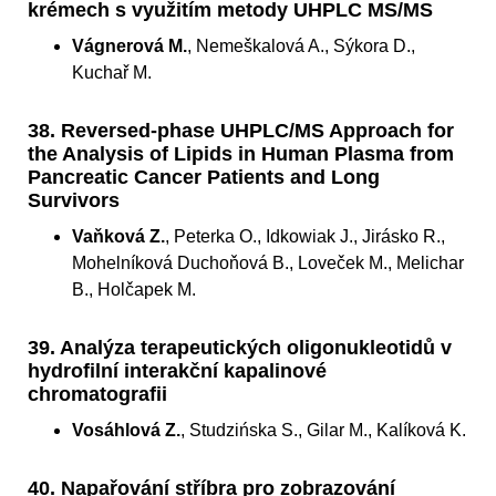
krémech s využitím metody UHPLC MS/MS
Vágnerová M.
, Nemeškalová A., Sýkora D.,
Kuchař M.
38. Reversed-phase UHPLC/MS Approach for
the Analysis of Lipids in Human Plasma from
Pancreatic Cancer Patients and Long
Survivors
Vaňková Z.
, Peterka O., Idkowiak J., Jirásko R.,
Mohelníková Duchoňová B., Loveček M., Melichar
B., Holčapek M.
39. Analýza terapeutických oligonukleotidů v
hydrofilní interakční kapalinové
chromatografii
Vosáhlová Z.
, Studzińska S., Gilar M., Kalíková K.
40. Napařování stříbra pro zobrazování