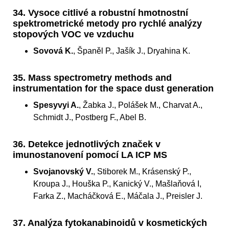
34. Vysoce citlivé a robustní hmotnostní
spektrometrické metody pro rychlé analýzy
stopových VOC ve vzduchu
Sovová K.
, Španěl P., Jašík J., Dryahina K.
35. Mass spectrometry methods and
instrumentation for the space dust generation
Spesyvyi A.
, Žabka J., Polášek M., Charvat A.,
Schmidt J., Postberg F., Abel B.
36. Detekce jednotlivých značek v
imunostanovení pomocí LA ICP MS
Svojanovský V.
, Stiborek M., Krásenský P.,
Kroupa J., Houška P., Kanický V., Mašlaňová I,
Farka Z., Macháčková E., Máčala J., Preisler J.
37. Analýza fytokanabinoidů v kosmetických