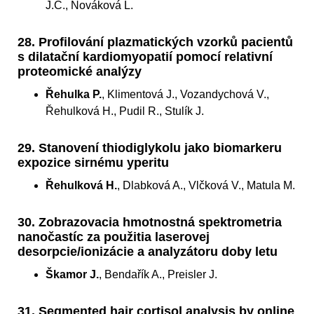
J.C., Nováková L.
28. Profilování plazmatických vzorků pacientů
s dilatační kardiomyopatií pomocí relativní
proteomické analýzy
Řehulka P.
, Klimentová J., Vozandychová V.,
Řehulková H., Pudil R., Stulík J.
29. Stanovení thiodiglykolu jako biomarkeru
expozice sirnému yperitu
Řehulková H.
, Dlabková A., Vlčková V., Matula M.
30. Zobrazovacia hmotnostná spektrometria
nanočastíc za použitia laserovej
desorpcie/ionizácie a analyzátoru doby letu
Škamor J.
, Bendařík A., Preisler J.
31. Segmented hair cortisol analysis by online