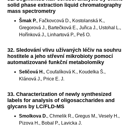
solid phase extraction liquid chromatography
mass spectrometry
Šmak P.
, Fačkovcová D., Kostolanská K.,
Gregorová J., Bartečková E., Juřica J., Ustohal L.,
Hořínková J., Linhartová P., Peš O.
32. Sledování vlivu užívaných léčiv na souhru
hostitele a jeho střevní mikrobioty pomocí
automatizované funkční metabolomiky
Seličová H.
, Coufalíková K., Koudelka Š.,
Klánová J., Price E. J.
33. Characterization of newly synthesized
labels for analysis of oligosaccharides and
glycans by LC/FLD-MS
Smolkova D.
, Chmelik R., Gregus M., Vesely H.,
Pizova H., Bobal P., Lavicka J.