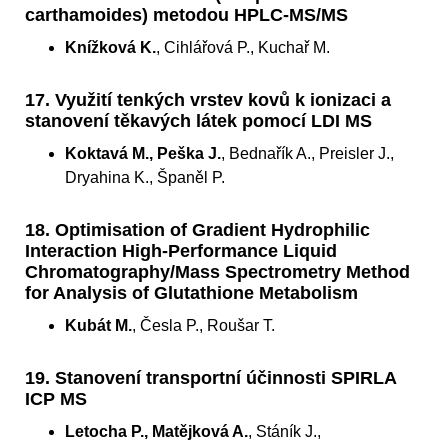
carthamoides) metodou HPLC-MS/MS
Knížková K.
, Cihlářová P., Kuchař M.
17. Využití tenkých vrstev kovů k ionizaci a
stanovení těkavých látek pomocí LDI MS
Koktavá M., Peška J.
, Bednařík A., Preisler J.,
Dryahina K., Španěl P.
18. Optimisation of Gradient Hydrophilic
Interaction High-Performance Liquid
Chromatography/Mass Spectrometry Method
for Analysis of Glutathione Metabolism
Kubát M.
, Česla P., Roušar T.
19. Stanovení transportní účinnosti SPIRLA
ICP MS
Letocha P., Matějková A.
, Stáník J.,