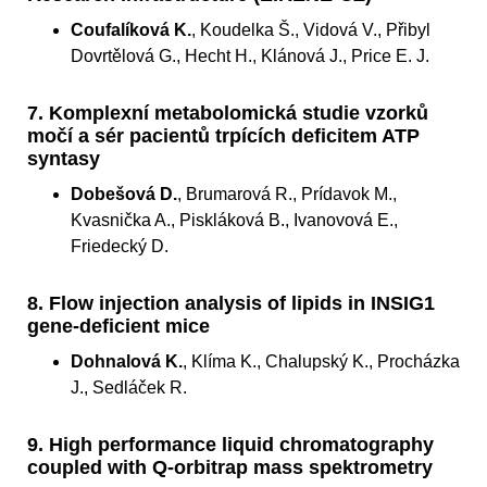
Coufalíková K.
, Koudelka Š., Vidová V., Přibyl
Dovrtělová G., Hecht H., Klánová J., Price E. J.
7. Komplexní metabolomická studie vzorků
močí a sér pacientů trpících deficitem ATP
syntasy
Dobešová D.
, Brumarová R., Prídavok M.,
Kvasnička A., Piskláková B., Ivanovová E.,
Friedecký D.
8. Flow injection analysis of lipids in INSIG1
gene-deficient mice
Dohnalová K.
, Klíma K., Chalupský K., Procházka
J., Sedláček R.
9. High performance liquid chromatography
coupled with Q-orbitrap mass spektrometry