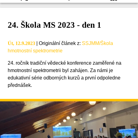
24. Škola MS 2023 - den 1
Út, 12.9.2023
|
Originální článek z
:
SSJMM/Škola
hmotnostní spektrometrie
24. ročník tradiční vědecké konference zaměřené na
hmotnostní spektrometrii byl zahájen. Za námi je
edukativní série odborných kurzů a první odpoledne
přednášek.