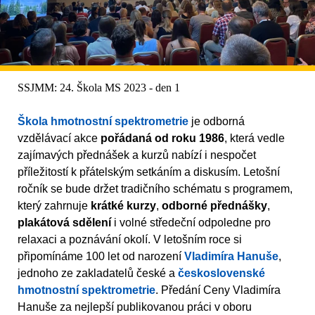
SSJMM: 24. Škola MS 2023 - den 1
Škola hmotnostní spektrometrie
je odborná
vzdělávací akce
pořádaná od roku 1986
, která vedle
zajímavých přednášek a kurzů nabízí i nespočet
příležitostí k přátelským setkáním a diskusím. Letošní
ročník se bude držet tradičního schématu s programem,
který zahrnuje
krátké kurzy
,
odborné přednášky
,
plakátová sdělení
i volné středeční odpoledne pro
relaxaci a poznávání okolí. V letošním roce si
připomínáme 100 let od narození
Vladimíra Hanuše
,
jednoho ze zakladatelů české a
československé
hmotnostní spektrometrie
. Předání Ceny Vladimíra
Hanuše za nejlepší publikovanou práci v oboru