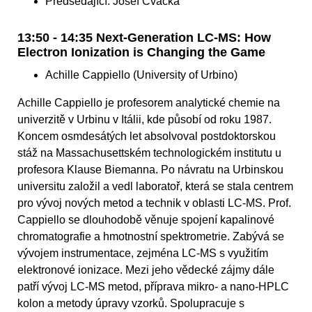
Předsedající: Josef Cvačka
13:50 - 14:35 Next-Generation LC-MS: How
Electron Ionization is Changing the Game
Achille Cappiello (University of Urbino)
Achille Cappiello je profesorem analytické chemie na
univerzitě v Urbinu v Itálii, kde působí od roku 1987.
Koncem osmdesátých let absolvoval postdoktorskou
stáž na Massachusettském technologickém institutu u
profesora Klause Biemanna. Po návratu na Urbinskou
universitu založil a vedl laboratoř, která se stala centrem
pro vývoj nových metod a technik v oblasti LC-MS. Prof.
Cappiello se dlouhodobě věnuje spojení kapalinové
chromatografie a hmotnostní spektrometrie. Zabývá se
vývojem instrumentace, zejména LC-MS s využitím
elektronové ionizace. Mezi jeho vědecké zájmy dále
patří vývoj LC-MS metod, příprava mikro- a nano-HPLC
kolon a metody úpravy vzorků. Spolupracuje s