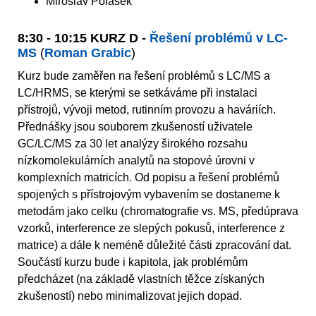
Miroslav Polášek
8:30 - 10:15 KURZ D -
Řešení problémů v LC-
MS
(
Roman Grabic
)
Kurz bude zaměřen na řešení problémů s LC/MS a
LC/HRMS, se kterými se setkáváme při instalaci
přístrojů, vývoji metod, rutinním provozu a haváriích.
Přednášky jsou souborem zkušeností uživatele
GC/LC/MS za 30 let analýzy širokého rozsahu
nízkomolekulárních analytů na stopové úrovni v
komplexních matricích. Od popisu a řešení problémů
spojených s přístrojovým vybavením se dostaneme k
metodám jako celku (chromatografie vs. MS, předúprava
vzorků, interference ze slepých pokusů, interference z
matrice) a dále k neméně důležité části zpracování dat.
Součástí kurzu bude i kapitola, jak problémům
předcházet (na základě vlastních těžce získaných
zkušeností) nebo minimalizovat jejich dopad.