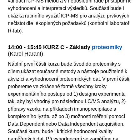
validací ICP-MS metod a v neposlední řadě přístupům k
vyhodnocení a interpretaci výsledků. Součástí bude i
ukázka rutinního využití ICP-MS pro analýzu prvkových
nečistot dle lékopisných požadavků (kontrolní laboratoř
R-lab).
14:00 - 15:45 KURZ C - Základy
proteomiky
(Karel Harant)
Náplní první části kurzu bude úvod do proteomiky s
cílem ukázat současné metody a nástroje použitelné k
akvizici a vyhodnocení proteomických dat. V první části
probereme ve zkrácené formě všechny kroky
experimentálního postupu od 1) designu experimentu
tak, aby byl vhodný pro následnou LC/MS analýzu, 2)
přípravy vzorku na příkladech imunoprecipitace a
komplexního lyzátu až po 3) možnosti měření pomocí
Data Dependent nebo Data Independent acquisition.
Součástí kurzu bude i kritické hodnocení kvality
naměřených dat. Při vyhodnocení se zaměříme na