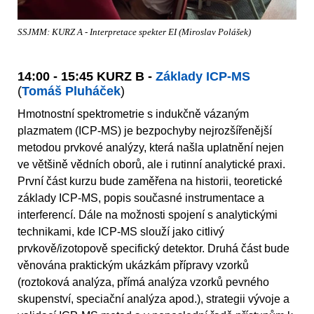
SSJMM: KURZ A - Interpretace spekter EI (Miroslav Polášek)
14:00 - 15:45 KURZ B -
Základy ICP-MS
(
Tomáš Pluháček
)
Hmotnostní spektrometrie s indukčně vázaným
plazmatem (ICP-MS) je bezpochyby nejrozšířenější
metodou prvkové analýzy, která našla uplatnění nejen
ve většině vědních oborů, ale i rutinní analytické praxi.
První část kurzu bude zaměřena na historii, teoretické
základy ICP-MS, popis současné instrumentace a
interferencí. Dále na možnosti spojení s analytickými
technikami, kde ICP-MS slouží jako citlivý
prvkově/izotopově specifický detektor. Druhá část bude
věnována praktickým ukázkám přípravy vzorků
(roztoková analýza, přímá analýza vzorků pevného
skupenství, speciační analýza apod.), strategii vývoje a