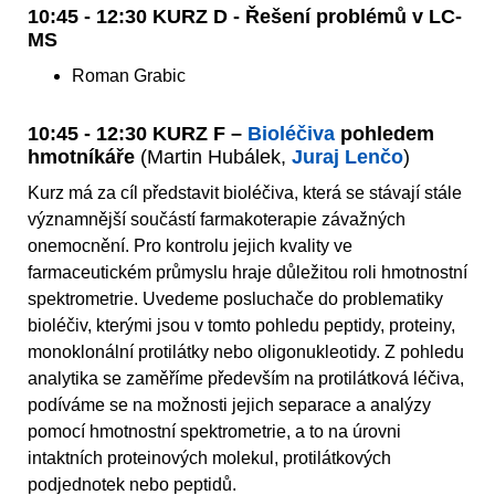
10:45 - 12:30 KURZ D - Řešení problémů v LC-
MS
Roman Grabic
10:45 - 12:30 KURZ F –
Bioléčiva
pohledem
hmotníkáře
(Martin Hubálek,
Juraj Lenčo
)
Kurz má za cíl představit bioléčiva, která se stávají stále
významnější součástí farmakoterapie závažných
onemocnění. Pro kontrolu jejich kvality ve
farmaceutickém průmyslu hraje důležitou roli hmotnostní
spektrometrie. Uvedeme posluchače do problematiky
bioléčiv, kterými jsou v tomto pohledu peptidy, proteiny,
monoklonální protilátky nebo oligonukleotidy. Z pohledu
analytika se zaměříme především na protilátková léčiva,
podíváme se na možnosti jejich separace a analýzy
pomocí hmotnostní spektrometrie, a to na úrovni
intaktních proteinových molekul, protilátkových
podjednotek nebo peptidů.