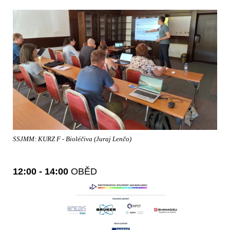
SSJMM: KURZ F - Bioléčiva (Juraj Lenčo)
12:00 - 14:00
OBĚD