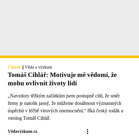
|
Článek
Věda a výzkum
Tomáš Cihlář: Motivuje mě vědomí, že
mohu ovlivnit životy lidí
„Navzdory těžkým začátkům jsem postupně cítil, že směr
firmy je natolik jasný, že můžeme dosáhnout významných
úspěchů v léčbě virových onemocnění,“ říká český rodák a
virolog Tomáš Cihlář.
Vědavýzkum.cz