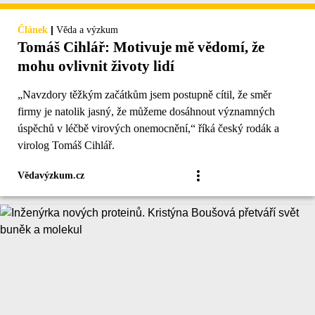
|
Článek
Věda a výzkum
Tomáš Cihlář: Motivuje mě vědomí, že
mohu ovlivnit životy lidí
„Navzdory těžkým začátkům jsem postupně cítil, že směr
firmy je natolik jasný, že můžeme dosáhnout významných
úspěchů v léčbě virových onemocnění,“ říká český rodák a
virolog Tomáš Cihlář.
Vědavýzkum.cz