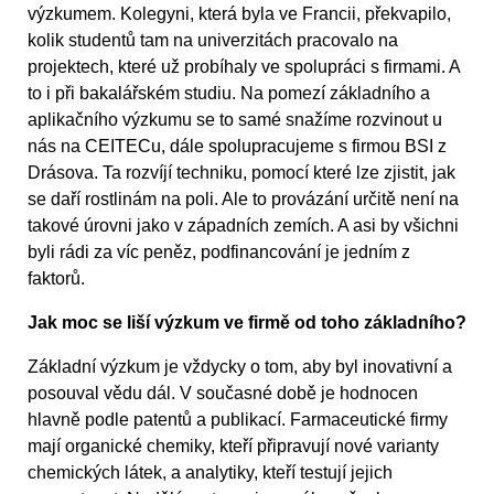
výzkumem. Kolegyni, která byla ve Francii, překvapilo,
kolik studentů tam na univerzitách pracovalo na
projektech, které už probíhaly ve spolupráci s firmami. A
to i při bakalářském studiu. Na pomezí základního a
aplikačního výzkumu se to samé snažíme rozvinout u
nás na CEITECu, dále spolupracujeme s firmou BSI z
Drásova. Ta rozvíjí techniku, pomocí které lze zjistit, jak
se daří rostlinám na poli. Ale to provázání určitě není na
takové úrovni jako v západních zemích. A asi by všichni
byli rádi za víc peněz, podfinancování je jedním z
faktorů.
Jak moc se liší výzkum ve firmě od toho základního?
Základní výzkum je vždycky o tom, aby byl inovativní a
posouval vědu dál. V současné době je hodnocen
hlavně podle patentů a publikací. Farmaceutické firmy
mají organické chemiky, kteří připravují nové varianty
chemických látek, a analytiky, kteří testují jejich