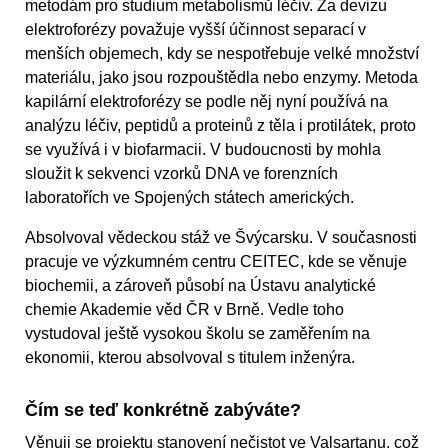
metodám pro studium metabolismů léčiv. Za devizu
elektroforézy považuje vyšší účinnost separací v
menších objemech, kdy se nespotřebuje velké množství
materiálu, jako jsou rozpouštědla nebo enzymy. Metoda
kapilární elektroforézy se podle něj nyní používá na
analýzu léčiv, peptidů a proteinů z těla i protilátek, proto
se využívá i v biofarmacii. V budoucnosti by mohla
sloužit k sekvenci vzorků DNA ve forenzních
laboratořích ve Spojených státech amerických.
Absolvoval vědeckou stáž ve Švýcarsku. V současnosti
pracuje ve výzkumném centru CEITEC, kde se věnuje
biochemii, a zároveň působí na Ústavu analytické
chemie Akademie věd ČR v Brně. Vedle toho
vystudoval ještě vysokou školu se zaměřením na
ekonomii, kterou absolvoval s titulem inženýra.
Čím se teď konkrétně zabýváte?
Věnuji se projektu stanovení nečistot ve Valsartanu, což