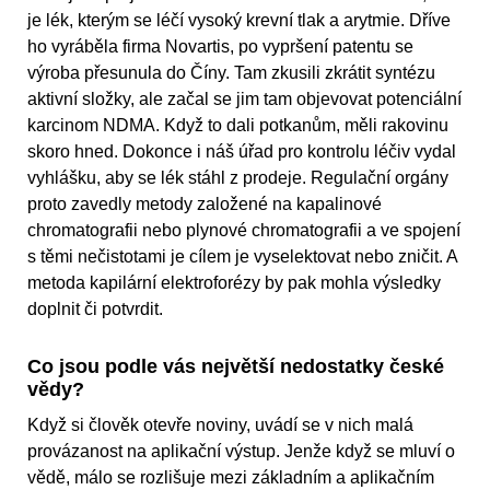
je lék, kterým se léčí vysoký krevní tlak a arytmie. Dříve
ho vyráběla firma Novartis, po vypršení patentu se
výroba přesunula do Číny. Tam zkusili zkrátit syntézu
aktivní složky, ale začal se jim tam objevovat potenciální
karcinom NDMA. Když to dali potkanům, měli rakovinu
skoro hned. Dokonce i náš úřad pro kontrolu léčiv vydal
vyhlášku, aby se lék stáhl z prodeje. Regulační orgány
proto zavedly metody založené na kapalinové
chromatografii nebo plynové chromatografii a ve spojení
s těmi nečistotami je cílem je vyselektovat nebo zničit. A
metoda kapilární elektroforézy by pak mohla výsledky
doplnit či potvrdit.
Co jsou podle vás největší nedostatky české
vědy?
Když si člověk otevře noviny, uvádí se v nich malá
provázanost na aplikační výstup. Jenže když se mluví o
vědě, málo se rozlišuje mezi základním a aplikačním