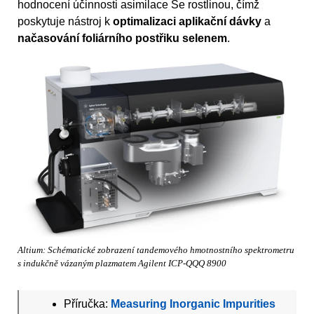
hodnocení účinnosti asimilace Se rostlinou, čímž
poskytuje nástroj k
optimalizaci aplikační dávky
a
načasování foliárního postřiku selenem
.
Altium: Schématické zobrazení tandemového hmotnostního spektrometru
s indukčně vázaným plazmatem Agilent ICP-QQQ 8900
Příručka:
Measuring Inorganic Impurities