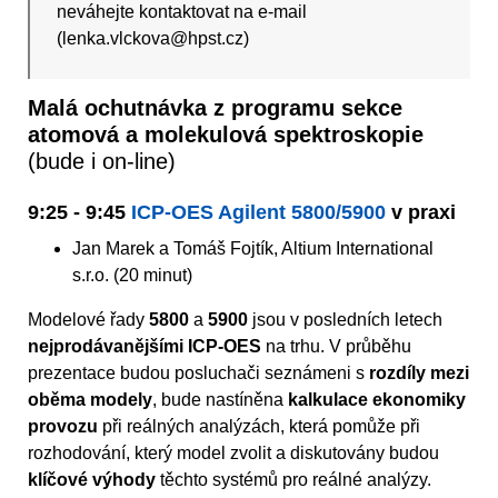
neváhejte kontaktovat na e-mail
(lenka.vlckova@hpst.cz)
Malá ochutnávka z programu sekce
atomová a molekulová spektroskopie
(bude i on-line)
9:25 - 9:45
ICP-OES Agilent 5800/5900
v praxi
Jan Marek a Tomáš Fojtík, Altium International
s.r.o. (20 minut)
Modelové řady
5800
a
5900
jsou v posledních letech
nejprodávanějšími ICP-OES
na trhu. V průběhu
prezentace budou posluchači seznámeni s
rozdíly mezi
oběma modely
, bude nastíněna
kalkulace ekonomiky
provozu
při reálných analýzách, která pomůže při
rozhodování, který model zvolit a diskutovány budou
klíčové výhody
těchto systémů pro reálné analýzy.