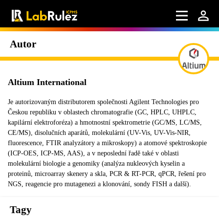
Autor
Altium International
Je autorizovaným distributorem společnosti Agilent Technologies pro
Českou republiku v oblastech chromatografie (GC, HPLC, UHPLC,
kapilární elektroforéza) a hmotnostní spektrometrie (GC/MS, LC/MS,
CE/MS), disolučních aparátů, molekulární (UV-Vis, UV-Vis-NIR,
fluorescence, FTIR analyzátory a mikroskopy) a atomové spektroskopie
(ICP-OES, ICP-MS, AAS), a v neposlední řadě také v oblasti
molekulární biologie a genomiky (analýza nukleových kyselin a
proteinů, microarray skenery a skla, PCR & RT-PCR, qPCR, řešení pro
NGS, reagencie pro mutagenezi a klonování, sondy FISH a další).
Tagy