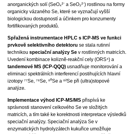
anorganických solí (SeO₄²⁻ a SeO₃²⁻) rostlinou na formy
organicky vázaného Se, které se vyznačují vyšší
biologickou dostupností a účinkem pro konzumenty
fortifikovaných produktů.
Spřažená instrumentace HPLC s ICP-MS ve funkci
prvkově selektivního detektoru
se stala rutinní
technikou
speciační analýzy Se
v rostlinných matricích.
Uvedení kombinace kolizně-reakční cely (ORS⁴) a
tandemové MS (ICP-QQQ)
usnadňuje monitorování a
eliminaci spektrálních interferencí postihujících hlavní
izotopy ⁷⁷Se, ⁷⁸Se, ⁸⁰Se a ⁸²Se při (ultra)stopové
analýze.
Implementace výhod ICP-MS/MS
přispívá ke
správnosti stanovení celkového Se ve složitých
matricích, a tím také ke korektnosti interpretace výsledků
speciační analýzy. Speciační analýza Se v
enzymatických hydrolyzátech kukuřice umožňuje