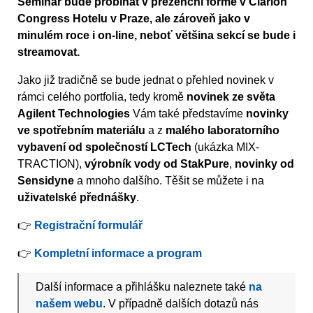
Seminář bude probíhat v prezenční formě v Clarion
Congress Hotelu v Praze, ale zároveň jako v
minulém roce i on-line, neboť většina sekcí se bude i
streamovat.
Jako již tradičně se bude jednat o přehled novinek v
rámci celého portfolia, tedy kromě
novinek ze světa
Agilent Technologies
Vám také představíme
novinky
ve spotřebním materiálu
a z
malého laboratorního
vybavení od společností LCTech
(ukázka MIX-
TRACTION),
výrobník vody od StakPure
,
novinky od
Sensidyne
a mnoho dalšího. Těšit se můžete i na
uživatelské přednášky
.
👉
Registrační formulář
👉
Kompletní informace a program
Další informace a přihlášku naleznete také
na
našem webu
. V případně dalších dotazů nás