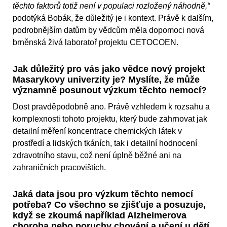
těchto faktorů totiž není v populaci rozložený náhodně,“
podotýká Bobák, že důležitý je i kontext. Právě k dalším,
podrobnějším datům by vědcům měla dopomoci nová
brněnská živá laboratoř projektu CETOCOEN.
Jak důležitý pro vás jako vědce nový projekt
Masarykovy univerzity je? Myslíte, že může
významně posunout výzkum těchto nemocí?
Dost pravděpodobně ano. Právě vzhledem k rozsahu a
komplexnosti tohoto projektu, který bude zahrnovat jak
detailní měření koncentrace chemických látek v
prostředí a lidských tkáních, tak i detailní hodnocení
zdravotního stavu, což není úplně běžné ani na
zahraničních pracovištích.
Jaká data jsou pro výzkum těchto nemocí
potřeba? Co všechno se zjišťuje a posuzuje,
když se zkoumá například Alzheimerova
choroba nebo poruchy chování a učení u dětí,