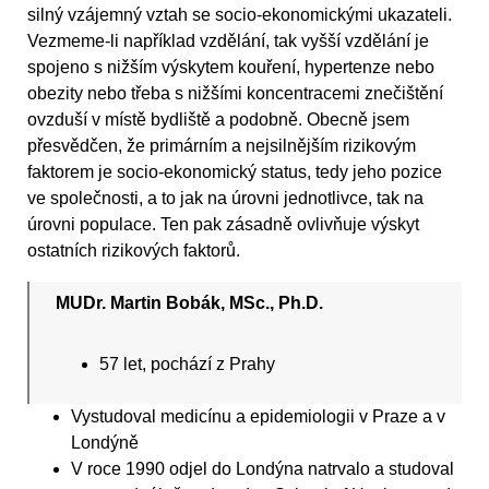
silný vzájemný vztah se socio-ekonomickými ukazateli.
Vezmeme-li například vzdělání, tak vyšší vzdělání je
spojeno s nižším výskytem kouření, hypertenze nebo
obezity nebo třeba s nižšími koncentracemi znečištění
ovzduší v místě bydliště a podobně. Obecně jsem
přesvědčen, že primárním a nejsilnějším rizikovým
faktorem je socio-ekonomický status, tedy jeho pozice
ve společnosti, a to jak na úrovni jednotlivce, tak na
úrovni populace. Ten pak zásadně ovlivňuje výskyt
ostatních rizikových faktorů.
MUDr. Martin Bobák, MSc., Ph.D.
57 let, pochází z Prahy
Vystudoval medicínu a epidemiologii v Praze a v
Londýně
V roce 1990 odjel do Londýna natrvalo a studoval