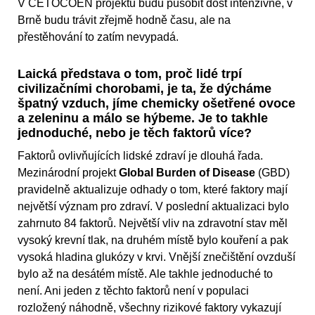
V CETOCOEN projektu budu působit dost intenzivně, v
Brně budu trávit zřejmě hodně času, ale na
přestěhování to zatím nevypadá.
Laická představa o tom, proč lidé trpí
civilizačními chorobami, je ta, že dýcháme
špatný vzduch, jíme chemicky ošetřené ovoce
a zeleninu a málo se hýbeme. Je to takhle
jednoduché, nebo je těch faktorů více?
Faktorů ovlivňujících lidské zdraví je dlouhá řada.
Mezinárodní projekt
Global Burden of Disease
(GBD)
pravidelně aktualizuje odhady o tom, které faktory mají
největší význam pro zdraví. V poslední aktualizaci bylo
zahrnuto 84 faktorů. Největší vliv na zdravotní stav měl
vysoký krevní tlak, na druhém místě bylo kouření a pak
vysoká hladina glukózy v krvi. Vnější znečištění ovzduší
bylo až na desátém místě. Ale takhle jednoduché to
není. Ani jeden z těchto faktorů není v populaci
rozložený náhodně, všechny rizikové faktory vykazují