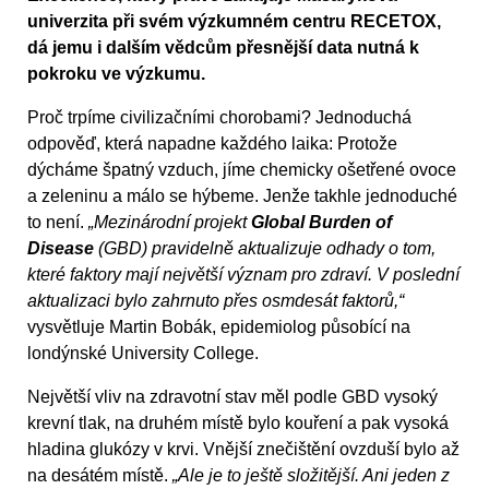
univerzita při svém výzkumném centru RECETOX,
dá jemu i dalším vědcům přesnější data nutná k
pokroku ve výzkumu.
Proč trpíme civilizačními chorobami? Jednoduchá
odpověď, která napadne každého laika: Protože
dýcháme špatný vzduch, jíme chemicky ošetřené ovoce
a zeleninu a málo se hýbeme. Jenže takhle jednoduché
to není.
„Mezinárodní projekt
Global Burden of
Disease
(GBD) pravidelně aktualizuje odhady o tom,
které faktory mají největší význam pro zdraví. V poslední
aktualizaci bylo zahrnuto přes osmdesát faktorů,“
vysvětluje Martin Bobák, epidemiolog působící na
londýnské University College.
Největší vliv na zdravotní stav měl podle GBD vysoký
krevní tlak, na druhém místě bylo kouření a pak vysoká
hladina glukózy v krvi. Vnější znečištění ovzduší bylo až
na desátém místě.
„Ale je to ještě složitější. Ani jeden z