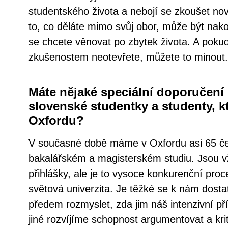
studentského života a nebojí se zkoušet nov
to, co děláte mimo svůj obor, může být nak
se chcete věnovat po zbytek života. A pok
zkušenostem neotevřete, můžete to minout.
Máte nějaké speciální doporučení
slovenské studentky a studenty, kt
Oxfordu?
V současné době máme v Oxfordu asi 65 če
bakalářském a magisterském studiu. Jsou v
přihlášky, ale je to vysoce konkurenční proc
světová univerzita. Je těžké se k nám dostat
předem rozmyslet, zda jim náš intenzivní p
jiné rozvíjíme schopnost argumentovat a kri