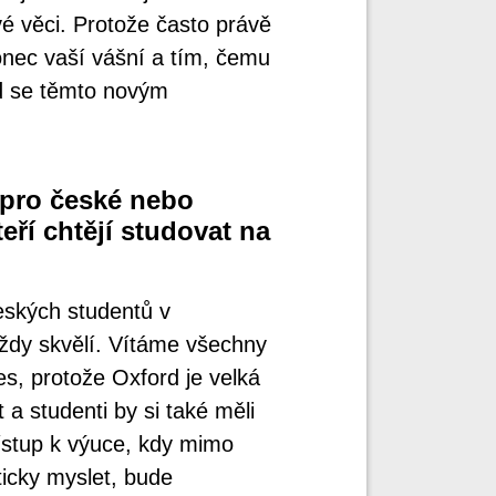
é věci. Protože často právě
onec vaší vášní a tím, čemu
ud se těmto novým
 pro české nebo
eří chtějí studovat na
ských studentů v
ždy skvělí. Vítáme všechny
es, protože Oxford je velká
 a studenti by si také měli
řístup k výuce, kdy mimo
ticky myslet, bude