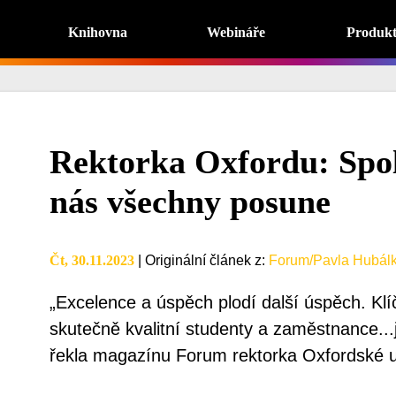
Knihovna
Webináře
Produk
Rektorka Oxfordu: Spo
nás všechny posune
Čt, 30.11.2023
|
Originální článek z
:
Forum/Pavla Hubál
„Excelence a úspěch plodí další úspěch. Klí
skutečně kvalitní studenty a zaměstnance...j
řekla magazínu Forum rektorka Oxfordské un