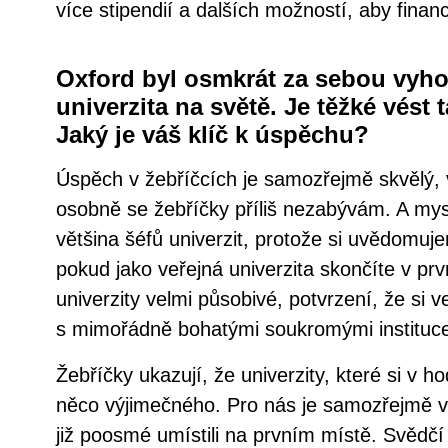
více stipendií a dalších možností, aby fina
Oxford byl osmkrát za sebou vyho
univerzita na světě. Je těžké vést
Jaký je váš klíč k úspěchu?
Úspěch v žebříčcích je samozřejmě skvělý, 
osobně se žebříčky příliš nezabývám. A mysl
většina šéfů univerzit, protože si uvědomuje
pokud jako veřejná univerzita skončíte v prvn
univerzity velmi působivé, potvrzení, že si 
s mimořádně bohatými soukromými instituc
Žebříčky ukazují, že univerzity, které si v h
něco výjimečného. Pro nás je samozřejmě v
již poosmé umístili na prvním místě. Svědčí