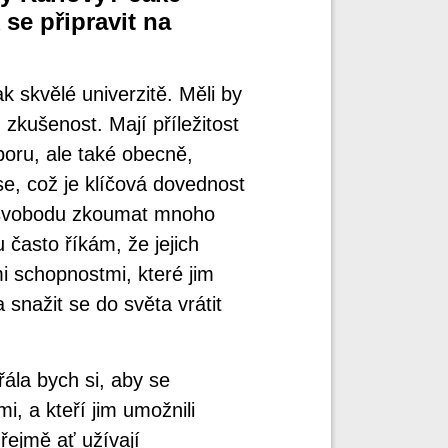
 se připravit na
k skvělé univerzitě. Měli by
 zkušenost. Mají příležitost
boru, ale také obecně,
se, což je klíčová dovednost
í svobodu zkoumat mnoho
často říkám, že jejich
 schopnostmi, které jim
 snažit se do světa vrátit
řála bych si, aby se
mi, a kteří jim umožnili
řejmě ať užívají