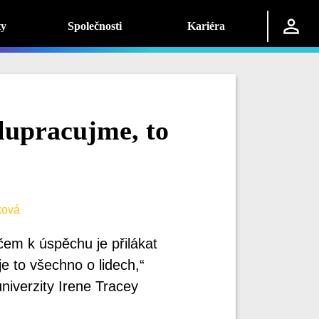
ty
Společnosti
Kariéra
lupracujme, to
ková
čem k úspěchu je přilákat
e to všechno o lidech,“
iverzity Irene Tracey