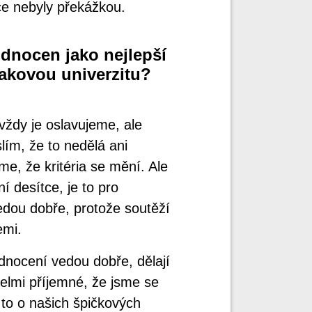
nce nebyly překážkou.
dnocen jako nejlepší
 takovou univerzitu?
vždy je oslavujeme, ale
ím, že to nedělá ani
me, že kritéria se mění. Ale
í desítce, je to pro
vedou dobře, protože soutěží
emi.
odnocení vedou dobře, dělají
elmi příjemné, že jsme se
 to o našich špičkových