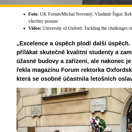
Foto
: UK Forum/Michal Novotný, Vladimír Šigut: Rekt
všechny posune
Video:
University of Oxford: Tackling the challenges of
„Excelence a úspěch plodí další úspěch.
přilákat skutečně kvalitní studenty a za
úžasné budovy a zařízení, ale nakonec je
řekla magazínu Forum rektorka Oxfordské
která se osobně účastnila letošních oslav