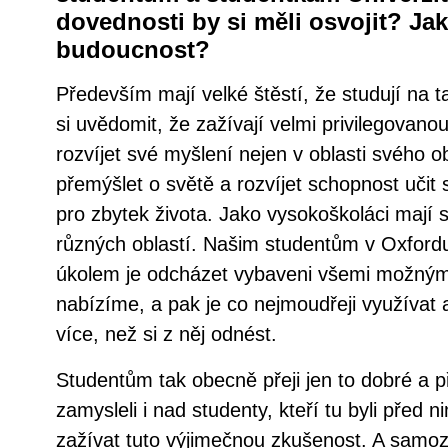
dovednosti by si měli osvojit? Jak
budoucnost?
Především mají velké štěstí, že studují na ta
si uvědomit, že zažívají velmi privilegovanou
rozvíjet své myšlení nejen v oblasti svého o
přemýšlet o světě a rozvíjet schopnost učit 
pro zbytek života. Jako vysokoškoláci maj
různých oblastí. Našim studentům v Oxfordu 
úkolem je odcházet vybaveni všemi možnými
nabízíme, a pak je co nejmoudřeji využívat a
více, než si z něj odnést.
Studentům tak obecně přeji jen to dobré a p
zamysleli i nad studenty, kteří tu byli před ni
zažívat tuto výjimečnou zkušenost. A samoz