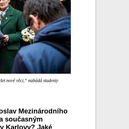
et nové věci,“ nabádá studenty
i oslav Mezinárodního
ala současným
y Karlovy? Jaké