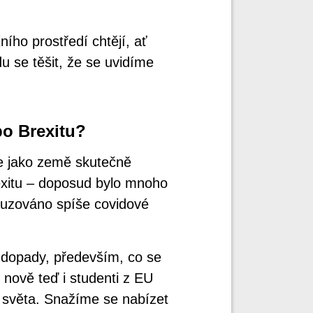
ního prostředí chtějí, ať
du se těšit, že se uvidíme
o Brexitu?
že jako země skutečně
exitu – doposud bylo mnoho
isuzováno spíše covidové
 dopady, především, co se
 nově teď i studenti z EU
k světa. Snažíme se nabízet