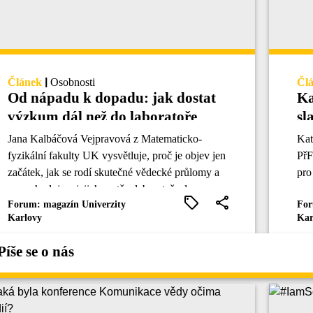
Článek
|
Osobnosti
Čl
Od nápadu k dopadu: jak dostat
Ka
výzkum dál než do laboratoře
sl
Jana Kalbáčová Vejpravová z Matematicko-
Kat
fyzikální fakulty UK vysvětluje, proč je objev jen
PřF
začátek, jak se rodí skutečné vědecké průlomy a
pro
co rozhoduje o jejich cestě z laboratoře do praxe.
ome
Forum: magazín Univerzity
For
Karlovy
Kar
Píše se o nás