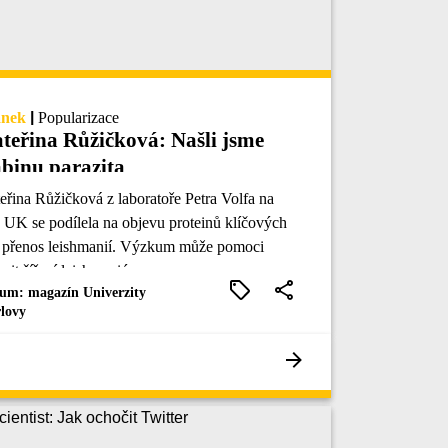
ánek
|
Popularizace
teřina Růžičková: Našli jsme
abinu parazita
eřina Růžičková z laboratoře Petra Volfa na
 UK se podílela na objevu proteinů klíčových
 přenos leishmanií. Výzkum může pomoci
zit šíření leishmaniózy.
um: magazín Univerzity
lovy