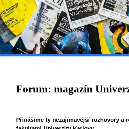
Forum: magazín Univerz
Přinášíme ty nezajímavější rozhovory a 
fakultami Univerzity Karlovy.