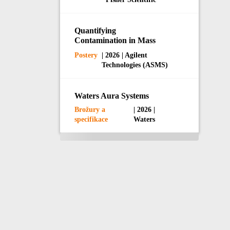
Quantifying
Contamination in Mass
Spectrometers Using SEM-
Postery
| 2026 | Agilent
EDX
Technologies (ASMS)
Waters Aura Systems
Brožury a
| 2026 |
specifikace
Waters