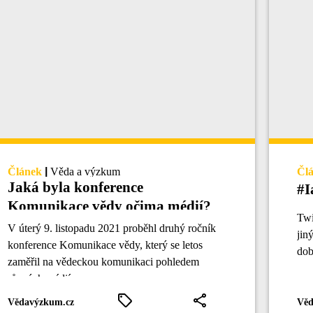
Článek
|
Věda a výzkum
Čl
Jaká byla konference
#I
Komunikace vědy očima médií?
Twi
V úterý 9. listopadu 2021 proběhl druhý ročník
jin
konference Komunikace vědy, který se letos
dob
zaměřil na vědeckou komunikaci pohledem
různých médií.
Vědavýzkum.cz
Věd