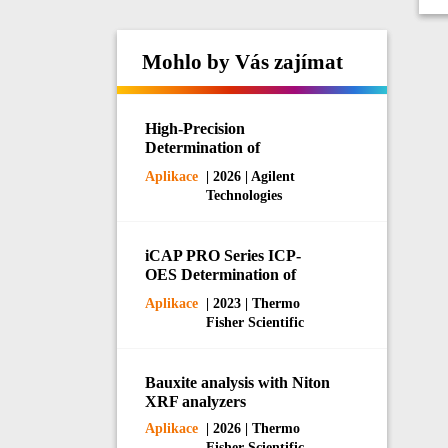
Mohlo by Vás zajímat
High-Precision
Determination of
Phosphorus and Potassium
Aplikace
| 2026 | Agilent
in Fertilizers by ICP-OES
Technologies
iCAP PRO Series ICP-
OES Determination of
Impurity Elements in
Aplikace
| 2023 | Thermo
Battery-Grade NMP
Fisher Scientific
Bauxite analysis with Niton
XRF analyzers
Aplikace
| 2026 | Thermo
Fisher Scientific