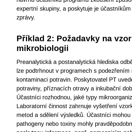
expertní skupiny, a poskytuje je účastník
zprávy.
Příklad 2: Požadavky na vzor
mikrobiologii
Preanalytická a postanalytická hlediska odbě
lze podtrhnout v programech s podezřením 
kontaminaci potravin. Poskytovatel PT uvede
potraviny, příznacích otravy a inkubační d
Účastníci rozhodnou, jaké typy mikroorgani
Laboratorní činnost zahrnuje vyšetření vzo
metod a sdělení výsledků. Účastníci mohou b
pathogeny nebo toxiny mohly pravděpodobn