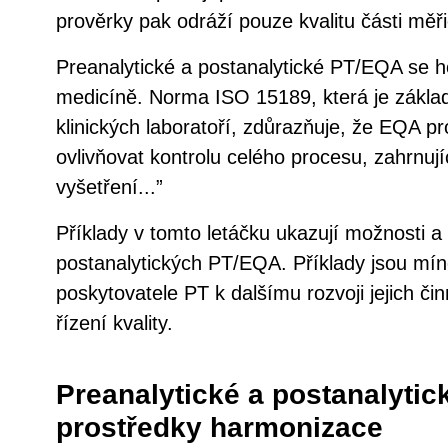
prověrky pak odráží pouze kvalitu části měř
Preanalytické a postanalytické PT/EQA se ho
medicíně. Norma ISO 15189, která je základ
klinických laboratoří, zdůrazňuje, že EQA p
ovlivňovat kontrolu celého procesu, zahrnuj
vyšetření...”
Příklady v tomto letáčku ukazují možnosti a 
postanalytických PT/EQA. Příklady jsou mí
poskytovatele PT k dalšímu rozvoji jejich čin
řízení kvality.
Preanalytické a postanalytic
prostředky harmonizace