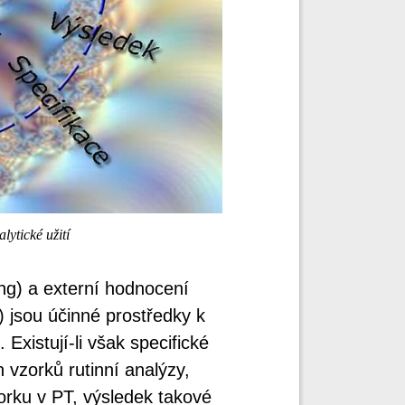
ytické užití
ing) a externí hodnocení
) jsou účinné prostředky k
 Existují-li však specifické
 vzorků rutinní analýzy,
orku v PT, výsledek takové