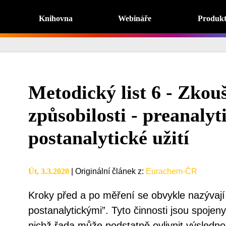
Knihovna
Webináře
Produk
Metodický list 6 - Zkou
způsobilosti - preanalyt
postanalytické užití
Út, 3.3.2020
|
Originální článek z
:
Eurachem-ČR
Kroky před a po měření se obvykle nazývají
postanalytickými”. Tyto činnosti jsou spojeny
nichž řada může podstatně ovlivnit výslednou