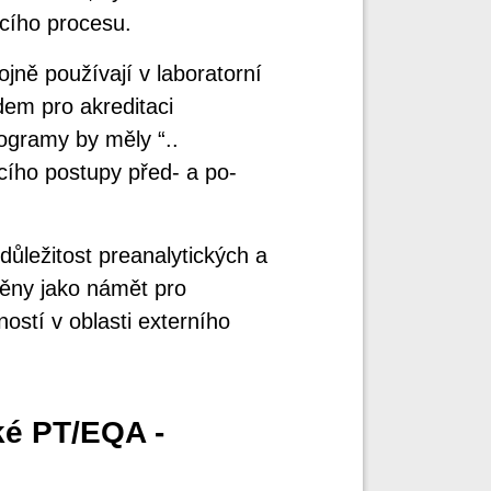
icího procesu.
jně používají v laboratorní
em pro akreditaci
rogramy by měly “..
ícího postupy před- a po-
důležitost preanalytických a
něny jako námět pro
ností v oblasti externího
ké PT/EQA -