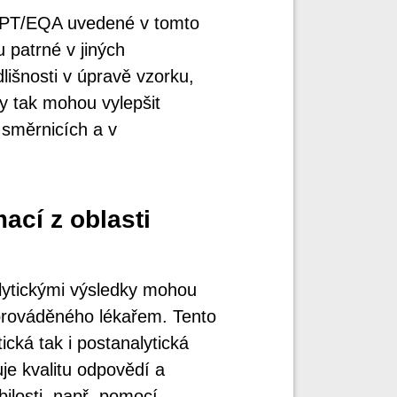
ch PT/EQA uvedené v tomto
 patrné v jiných
išnosti v úpravě vzorku,
dy tak mohou vylepšit
 směrnicích a v
mací z oblasti
alytickými výsledky mohou
 prováděného lékařem. Tento
cká tak i postanalytická
je kvalitu odpovědí a
losti, např. pomocí