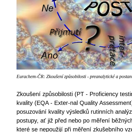
Eurachem-ČR: Zkoušení způsobilosti - preanalytické a postanal
Zkoušení způsobilosti (PT - Proficiency test
kvality (EQA - Exter-nal Quality Assessment
posuzování kvality výsledků rutinních analýz.
postupy, ať již před nebo po měření běžných
které se nepoužijí při měření zkušebního vz