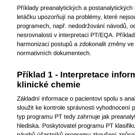
Příklady preanalytických a postanalytický
letáčku upozorňují na problémy, které nejsou
programech, např. nedodržování návodů, odl
nesrovnalosti v interpretaci PT/EQA. Příkla
harmonizaci postupů a zdokonalit změny ve
normativních dokumentech.
Příklad 1 - Interpretace infor
klinické chemie
Základní informace o pacientovi spolu s an
sloužit ke kontrole správnosti vyhodnocení
typ programu PT tedy zahrnuje jak preanalyti
hlediska. Poskytovatel programu PT klasifiku
návrhů účastníků programu zkoušení způsobi