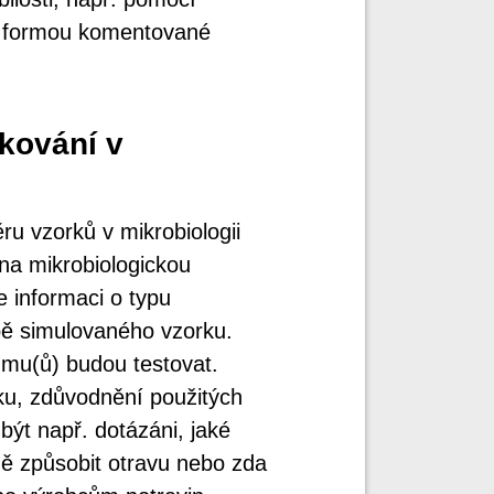
ům formou komentované
kování v
ru vzorků v mikrobiologii
na mikrobiologickou
 informaci o typu
obě simulovaného vzorku.
zmu(ů) budou testovat.
rku, zdůvodnění použitých
ýt např. dotázáni, jaké
ě způsobit otravu nebo zda