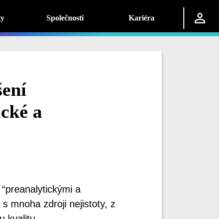
ty
Společnosti
Kariéra
šení
ické a
 “preanalytickými a
 s mnoha zdroji nejistoty, z
 kvalitu.