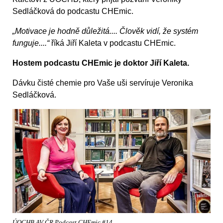
Sedláčková do podcastu CHEmic.
„Motivace je hodně důležitá.... Člověk vidí, že systém
funguje....“
říká Jiří Kaleta v podcastu CHEmic.
Hostem podcastu CHEmic je doktor Jiří Kaleta.
Dávku čisté chemie pro Vaše uši servíruje Veronika
Sedláčková.
ÚOCHB AV ČR Podcast CHEmic #14