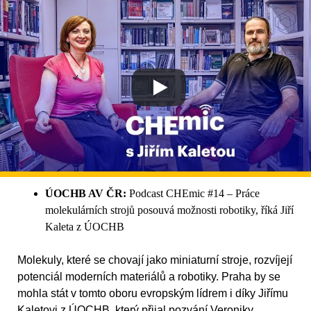
ÚOCHB AV ČR:
Podcast CHEmic #14 – Práce
molekulárních strojů posouvá možnosti robotiky, říká Jiří
Kaleta z ÚOCHB
Molekuly, které se chovají jako miniaturní stroje, rozvíjejí
potenciál moderních materiálů a robotiky. Praha by se
mohla stát v tomto oboru evropským lídrem i díky Jiřímu
Kaletovi z ÚOCHB, který přijal pozvání Veroniky