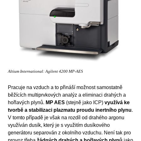
Altium International: Agilent 4200 MP‑AES
Pracuje na vzduch a to přináší možnost samostatně
běžících multiprvkových analýz a eliminaci drahých a
hořlavých plynů.
MP AES
(stejně jako ICP)
využívá ke
tvorbě a stabilizaci plazmatu proudu inertního plynu
.
V tomto případě je však na rozdíl od drahého argonu
využíván dusík, který je s využitím dusíkového
generátoru separován z okolního vzduchu. Není tak pro
provoz třeba
žádných drahých a hořlavých plynů
jako