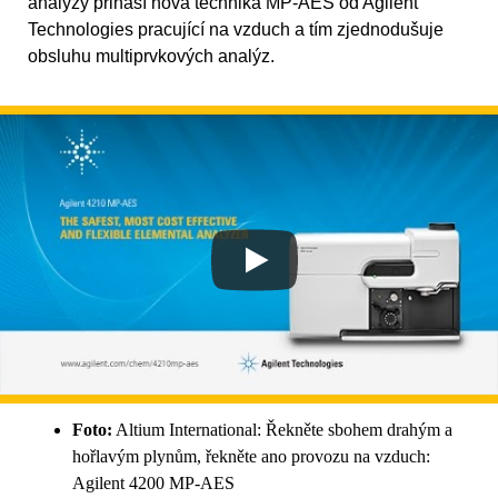
analýzy přináší nová technika MP‑AES od Agilent
Technologies pracující na vzduch a tím zjednodušuje
obsluhu multiprvkových analýz.
Foto:
Altium International: Řekněte sbohem drahým a
hořlavým plynům, řekněte ano provozu na vzduch:
Agilent 4200 MP‑AES