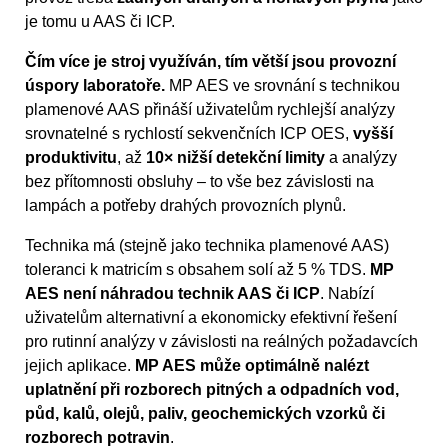
je tomu u AAS či ICP.
Čím více je stroj využíván, tím větší jsou provozní
úspory laboratoře.
MP AES ve srovnání s technikou
plamenové AAS přináší uživatelům rychlejší analýzy
srovnatelné s rychlostí sekvenčních ICP OES,
vyšší
produktivitu
, až
10× nižší detekční limity
a analýzy
bez přítomnosti obsluhy – to vše bez závislosti na
lampách a potřeby drahých provozních plynů.
Technika má (stejně jako technika plamenové AAS)
toleranci k matricím s obsahem solí až 5 % TDS.
MP
AES není náhradou technik AAS či ICP
. Nabízí
uživatelům alternativní a ekonomicky efektivní řešení
pro rutinní analýzy v závislosti na reálných požadavcích
jejich aplikace.
MP AES může optimálně nalézt
uplatnění při rozborech pitných a odpadních vod,
půd, kalů, olejů, paliv, geochemických vzorků či
rozborech potravin
.