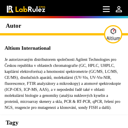
Autor
Altium International
Je autorizovaným distributorem společnosti Agilent Technologies pro
Českou republiku v oblastech chromatografie (GC, HPLC, UHPLC,
kapilární elektroforéza) a hmotnostní spektrometrie (GC/MS, LC/MS,
CE/MS), disolučních aparátů, molekulární (UV-Vis, UV-Vis-NIR,
fluorescence, FTIR analyzátory a mikroskopy) a atomové spektroskopie
(ICP-OES, ICP-MS, AAS), a v neposlední řadě také v oblasti
molekulární biologie a genomiky (analýza nukleových kyselin a
proteinů, microarray skenery a skla, PCR & RT-PCR, qPCR, řešení pro
NGS, reagencie pro mutagenezi a klonování, sondy FISH a další).
Tagy