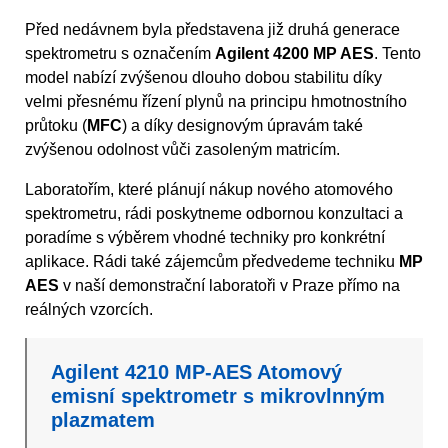
Před nedávnem byla představena již druhá generace
spektrometru s označením
Agilent 4200 MP AES
. Tento
model nabízí zvýšenou dlouho dobou stabilitu díky
velmi přesnému řízení plynů na principu hmotnostního
průtoku (
MFC
) a díky designovým úpravám také
zvýšenou odolnost vůči zasoleným matricím.
Laboratořím, které plánují nákup nového atomového
spektrometru, rádi poskytneme odbornou konzultaci a
poradíme s výběrem vhodné techniky pro konkrétní
aplikace. Rádi také zájemcům předvedeme techniku
MP
AES
v naší demonstrační laboratoři v Praze přímo na
reálných vzorcích.
Agilent 4210 MP-AES Atomový
emisní spektrometr s mikrovlnným
plazmatem