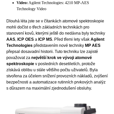
Video:
Agilent Technologies: 4210 MP-AES
Technology Video
Dlouhá léta jste se v čítankách atomové spektroskopie
mohli dočíst o třech základních technikách pro
stanovení kovů, kterými ještě do nedávna byly techniky
AAS
,
ICP OES
a
ICP MS
. Před třemi lety však
Agilent
Technologies
představením nové techniky
MP AES
přepsal dosavadní historii. Tuto techniku lze zajisté
považovat za
největší krok ve vývoji atomové
spektroskopie
v posledních desetiletích, protože
získává oblibu u stále většího počtu uživatelů. Byla
stvořena za účelem snížení provozních nákladů, zvýšení
bezpečnosti a automatizace rutinních prvkových analýz
s důrazem na maximální zjednodušení obsluhy.