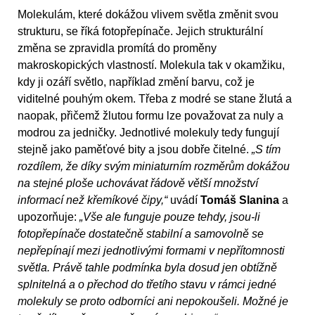
Molekulám, které dokážou vlivem světla změnit svou
strukturu, se říká fotopřepínače. Jejich strukturální
změna se zpravidla promítá do proměny
makroskopických vlastností. Molekula tak v okamžiku,
kdy ji ozáří světlo, například změní barvu, což je
viditelné pouhým okem. Třeba z modré se stane žlutá a
naopak, přičemž žlutou formu lze považovat za nuly a
modrou za jedničky. Jednotlivé molekuly tedy fungují
stejně jako paměťové bity a jsou dobře čitelné.
„S tím
rozdílem, že díky svým miniaturním rozměrům dokážou
na stejné ploše uchovávat řádově větší množství
informací než křemíkové čipy,“
uvádí
Tomáš Slanina
a
upozorňuje:
„Vše ale funguje pouze tehdy, jsou-li
fotopřepínače dostatečně stabilní a samovolně se
nepřepínají mezi jednotlivými formami v nepřítomnosti
světla. Právě tahle podmínka byla dosud jen obtížně
splnitelná a o přechod do třetího stavu v rámci jedné
molekuly se proto odborníci ani nepokoušeli. Možné je