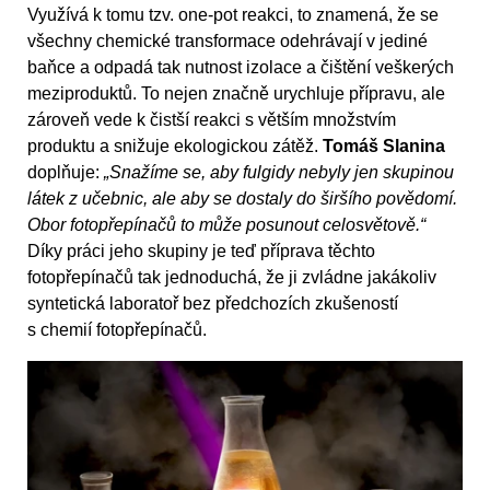
Využívá k tomu tzv. one-pot reakci, to znamená, že se
všechny chemické transformace odehrávají v jediné
baňce a odpadá tak nutnost izolace a čištění veškerých
meziproduktů. To nejen značně urychluje přípravu, ale
zároveň vede k čistší reakci s větším množstvím
produktu a snižuje ekologickou zátěž.
Tomáš Slanina
doplňuje:
„Snažíme se, aby fulgidy nebyly jen skupinou
látek z učebnic, ale aby se dostaly do širšího povědomí.
Obor fotopřepínačů to může posunout celosvětově.“
Díky práci jeho skupiny je teď příprava těchto
fotopřepínačů tak jednoduchá, že ji zvládne jakákoliv
syntetická laboratoř bez předchozích zkušeností
s chemií fotopřepínačů.