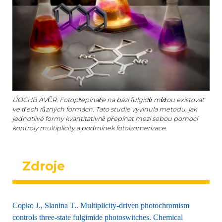
ÚOCHB AVČR: Fotopřepínače na bázi fulgidů můžou existovat
ve třech různých formách. Tato studie vyvinula metodu, jak
jednotlivé formy kvantitativně přepínat mezi sebou pomocí
kontroly multiplicity a podmínek fotoizomerizace.
Zdroje
Copko J., Slanina T.. Multiplicity-driven photochromism
controls three-state fulgimide photoswitches. Chemical