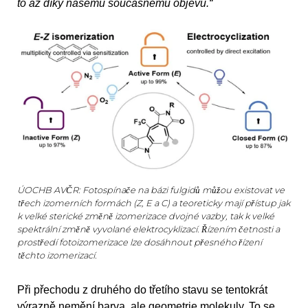
to až díky našemu současnému objevu.“
ÚOCHB AVČR: Fotospínače na bázi fulgidů můžou existovat ve
třech izomerních formách (Z, E a C) a teoreticky mají přístup jak
k velké sterické změně izomerizace dvojné vazby, tak k velké
spektrální změně vyvolané elektrocyklizací. Řízením četnosti a
prostředí fotoizomerizace lze dosáhnout přesného řízení
těchto izomerizací.
Při přechodu z druhého do třetího stavu se tentokrát
výrazně nemění barva, ale geometrie molekuly. To se