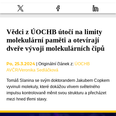
Vědci z ÚOCHB útočí na limity
molekulární paměti a otevírají
dveře vývoji molekulárních čipů
Po, 25.3.2024
|
Originální článek z
:
ÚOCHB
AVČR/Veronika Sedláčková
Tomáš Slanina se svým doktorandem Jakubem Copkem
vyvinuli molekuly, které dokážou vlivem světelného
impulsu kontrolovaně měnit svou strukturu a přecházet
mezi hned třemi stavy.