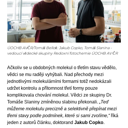
ÚOCHB AVČR/Tomáš Belloň: Jakub Copko, Tomáš Slanina -
vedoucí vědecké skupiny Redoxní fotochemie ÚOCHB AV ČR
Ačkoliv se u obdobných molekul o třetím stavu vědělo,
vědci se mu raději vyhýbali. Nad přechody mezi
jednotlivými molekulárními formami totiž nedokázali
udržet kontrolu a přítomnost třetí formy pouze
komplikovala chování molekul. Vědci ze skupiny Dr.
Tomáše Slaniny zmíněnou slabinu překonali.
„Teď
můžeme molekulu precizně a selektivně přepínat mezi
třemi stavy podle podmínek, které si sami zvolíme,“
říká
jeden z autorů článku, doktorand
Jakub Copko
.