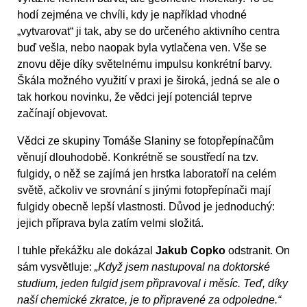
hodí zejména ve chvíli, kdy je například vhodné
„vytvarovat“ ji tak, aby se do určeného aktivního centra
buď vešla, nebo naopak byla vytlačena ven. Vše se
znovu děje díky světelnému impulsu konkrétní barvy.
Škála možného využití v praxi je široká, jedná se ale o
tak horkou novinku, že vědci její potenciál teprve
začínají objevovat.
Vědci ze skupiny Tomáše Slaniny se fotopřepínačům
věnují dlouhodobě. Konkrétně se soustředí na tzv.
fulgidy, o něž se zajímá jen hrstka laboratoří na celém
světě, ačkoliv ve srovnání s jinými fotopřepínači mají
fulgidy obecně lepší vlastnosti. Důvod je jednoduchý:
jejich příprava byla zatím velmi složitá.
I tuhle překážku ale dokázal
Jakub Copko
odstranit. On
sám vysvětluje:
„Když jsem nastupoval na doktorské
studium, jeden fulgid jsem připravoval i měsíc. Teď, díky
naší chemické zkratce, je to připravené za odpoledne.“