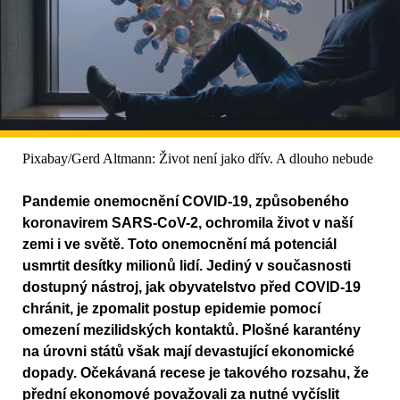
Pixabay/Gerd Altmann: Život není jako dřív. A dlouho nebude
Pandemie onemocnění COVID-19, způsobeného
koronavirem SARS-CoV-2, ochromila život v naší
zemi i ve světě. Toto onemocnění má potenciál
usmrtit desítky milionů lidí. Jediný v současnosti
dostupný nástroj, jak obyvatelstvo před COVID-19
chránit, je zpomalit postup epidemie pomocí
omezení mezilidských kontaktů. Plošné karantény
na úrovni států však mají devastující ekonomické
dopady. Očekávaná recese je takového rozsahu, že
přední ekonomové považovali za nutné vyčíslit