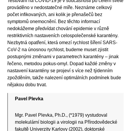
Testování na COVID-19 je v současnosti po celém světě
prováděno v nedostatečné míře. Neznáme celkový
počet infikovaných, ani kolik je přenašečů bez
symptomů onemocnění. Bez těchto informací
nedokážeme předvídat chování epidemie v různě
restriktivních nastaveních celospolečenské karantény.
Nezbytná opatření, která omezí rychlost šíření SARS-
CoV-2 na únosnou rychlost, budeme muset zjistit
postupnými změnami v parametrech karantény – jinak
řečeno, metodou pokus-omyl. Dopad každé změny v
nastavení karantény se projeví s více než týdenním
zpožděním, takže nalezení optimálních podmínek bude
nějakou dobu trvat.
Pavel Plevka
Mgr. Pavel Plevka, Ph.D., (*1979) vystudoval
molekulární biologii a virologii na Přírodovědecké
fakultě Univerzity Karlovy (2002), doktorské