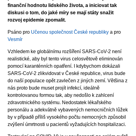
finanční hodnotu lidského života, a iniciovat tak
diskusi o tom, do jaké míry se mají státy snažit
rozvoj epidemie zpomalit.
Psáno pro
Učenou společnost České republiky
a pro
Vesmír
Vzhledem ke globálnímu rozšíření SARS-CoV-2 není
realistické, aby byl tento virus celosvětově eliminován
pomocí karanténních opatření. I kdybychom dokázali
SARS-CoV-2 zlikvidovat v České republice, virus bude
do naší populace opět zavlečen z jiných zemí. Většina z
nás proto bude muset projít infekcí, ideálně
kontrolovanou formou tak, aby nedošlo k zahlcení
zdravotnického systému. Nedostatek lékařského
personálu a adekvátně vybavených nemocničních lůžek
by v případě příliš vysokého počtu nemocných způsobil
zvýšení úmrtnosti u pacientů vyžadujících hospitalizaci.