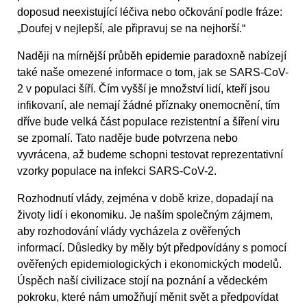
doposud neexistující léčiva nebo očkování podle fráze:
„Doufej v nejlepší, ale připravuj se na nejhorší.“
Naději na mírnější průběh epidemie paradoxně nabízejí
také naše omezené informace o tom, jak se SARS-CoV-
2 v populaci šíří. Čím vyšší je množství lidí, kteří jsou
infikovaní, ale nemají žádné příznaky onemocnění, tím
dříve bude velká část populace rezistentní a šíření viru
se zpomalí. Tato naděje bude potvrzena nebo
vyvrácena, až budeme schopni testovat reprezentativní
vzorky populace na infekci SARS-CoV-2.
Rozhodnutí vlády, zejména v době krize, dopadají na
životy lidí i ekonomiku. Je naším společným zájmem,
aby rozhodování vlády vycházela z ověřených
informací. Důsledky by měly být předpovídány s pomocí
ověřených epidemiologických i ekonomických modelů.
Úspěch naší civilizace stojí na poznání a vědeckém
pokroku, které nám umožňují měnit svět a předpovídat