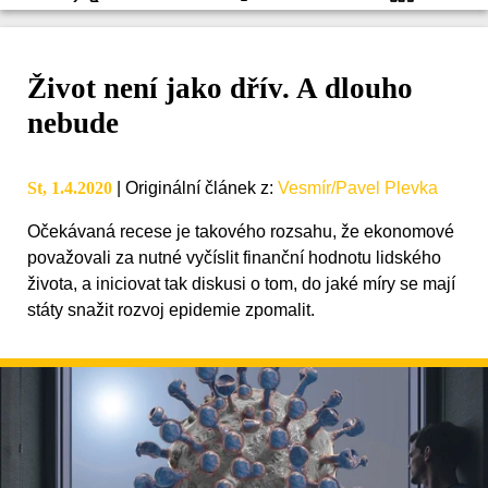
Život není jako dřív. A dlouho
nebude
St, 1.4.2020
|
Originální článek z
:
Vesmír/Pavel Plevka
Očekávaná recese je takového rozsahu, že ekonomové
považovali za nutné vyčíslit finanční hodnotu lidského
života, a iniciovat tak diskusi o tom, do jaké míry se mají
státy snažit rozvoj epidemie zpomalit.