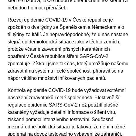
kteří se uzdraví, takže budou k onemocnění rezistentní a
nebudou ho moci přenášet.
Rozvoj epidemie COVID-19 v České republice je
zpožděn o dva týdny za Španělskem a Německem a o
tři týdny za Itálií. Je nepravděpodobné, že u nás nastane
stejná epidemiologická situace jako v těchto zemích,
protože včasné zavedení přísných karanténních
opatření v České republice šíření SARS-CoV-2
zpomaluje. Získali jsme tak čas, který umožňuje našemu
zdravotnímu systému i celé společnosti připravit se na
nápor většího množství infikovaných pacientů.
Kontrola epidemie COVID-19 bude vyžadovat extrémní
nasazení zdravotníků i celé společnosti. Efektivnější
regulace epidemie SARS-CoV-2 než použití plošné
karantény vyžaduje detailní informace o šíření viru,
získané pomocí intenzivního testování. Současná
mezinárodně-politická situaci je taková, že není možné
spoléhat na dovoz testovacího vybavení ze zahraničí.