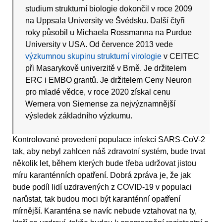
studium strukturní biologie dokončil v roce 2009
na Uppsala University ve Švédsku. Další čtyři
roky působil u Michaela Rossmanna na Purdue
University v USA. Od července 2013 vede
výzkumnou skupinu strukturní virologie
v CEITEC
při Masarykově univerzitě v Brně. Je držitelem
ERC i EMBO grantů. Je držitelem Ceny Neuron
pro mladé vědce, v roce 2020 získal cenu
Wernera von Siemense za nejvýznamnější
výsledek základního výzkumu.
Kontrolované provedení populace infekcí SARS-CoV-2
tak, aby nebyl zahlcen náš zdravotní systém, bude trvat
několik let, během kterých bude třeba udržovat jistou
míru karanténních opatření. Dobrá zpráva je, že jak
bude podíl lidí uzdravených z COVID-19 v populaci
narůstat, tak budou moci být karanténní opatření
mírnější. Karanténa se navíc nebude vztahovat na ty,