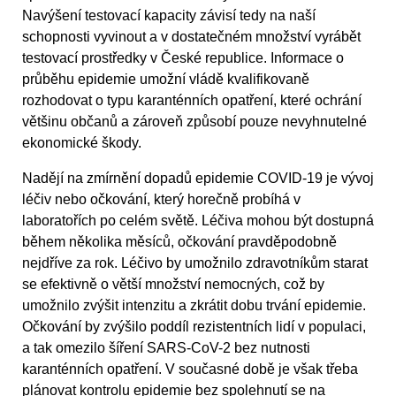
Navýšení testovací kapacity závisí tedy na naší
schopnosti vyvinout a v dostatečném množství vyrábět
testovací prostředky v České republice. Informace o
průběhu epidemie umožní vládě kvalifikovaně
rozhodovat o typu karanténních opatření, které ochrání
většinu občanů a zároveň způsobí pouze nevyhnutelné
ekonomické škody.
Nadějí na zmírnění dopadů epidemie COVID-19 je vývoj
léčiv nebo očkování, který horečně probíhá v
laboratořích po celém světě. Léčiva mohou být dostupná
během několika měsíců, očkování pravděpodobně
nejdříve za rok. Léčivo by umožnilo zdravotníkům starat
se efektivně o větší množství nemocných, což by
umožnilo zvýšit intenzitu a zkrátit dobu trvání epidemie.
Očkování by zvýšilo poddíl rezistentních lidí v populaci,
a tak omezilo šíření SARS-CoV-2 bez nutnosti
karanténních opatření. V současné době je však třeba
plánovat kontrolu epidemie bez spolehnutí se na