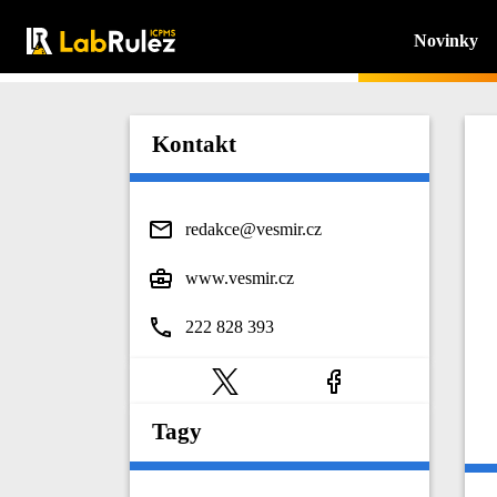
Novinky
Kontakt
redakce@vesmir.cz
www.vesmir.cz
222 828 393
Tagy