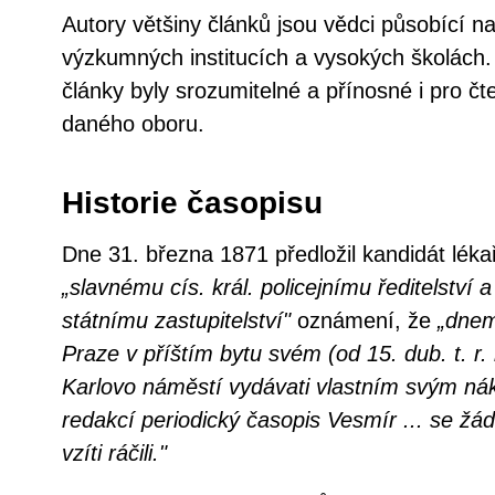
Autory většiny článků jsou vědci působící n
výzkumných institucích a vysokých školách.
články byly srozumitelné a přínosné i pro čt
daného oboru.
Historie časopisu
Dne 31. března 1871 předložil kandidát léka
„slavnému cís. král. policejnímu ředitelství a
státnímu zastupitelství"
oznámení, že
„dnem
Praze v příštím bytu svém (od 15. dub. t. r.
Karlovo náměstí vydávati vlastním svým nák
redakcí periodický časopis Vesmír ... se žá
vzíti ráčili."