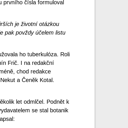
 prvního čísla formuloval
rších je životní otázkou
de pak povždy účelem listu
užovala ho tuberkulóza. Roli
ín Frič. I na redakční
 méně, chod redakce
k Nekut a Čeněk Kotal.
kolik let odmlčel. Podnět k
vydavatelem se stal botanik
apsal: