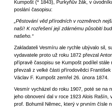
Kumpošt (* 1843), Purkyňův žák, v úvodníku
poslání časopisu:
„Pěstování věd přírodních v rozměrech nejši
naší! K rozřešení její zdárnému působiti bu
našeho.“
Zakladateli Vesmíru ale rychle ubývalo sil, s
vydavatele proto už roku 1872 převzal Anton
přípravě časopisu se Kumpošt podílel stále
převzali z velké části přírodovědci Františe
Václav F. Kumpošt zemřel 26. února 1874.
Vesmír vycházel do roku 1907, poté se na ně
jeho obnovení dal v roce 1923 Alois Rašín, 
prof. Bohumil Němec, který v prvním čísle n