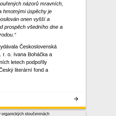
bouřených názorů mravních,
a hmotnými úspěchy je
osilován onen vyšší a
nad prospěch všedního dne a
írodou.“
 vydávala Československá
 r. o. Ivana Boháčka a
ích letech podpořily
eský literární fond a