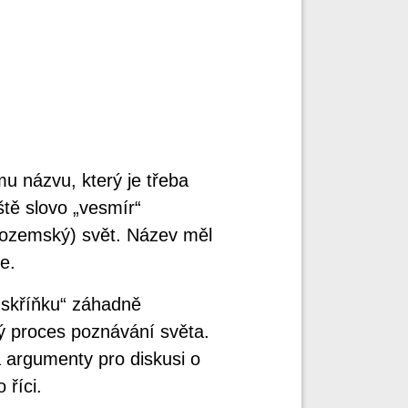
u názvu, který je třeba
tě slovo „vesmír“
pozemský) svět. Název měl
e.
 skříňku“ záhadně
itý proces poznávání světa.
á argumenty pro diskusi o
říci.