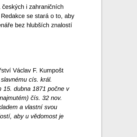
a českých i zahraničních
 Redakce se stará o to, aby
enáře bez hlubších znalostí
řství Václav F. Kumpošt
 slavnému cís. král.
 15. dubna 1871 počne v
 najmutém) čís. 32 nov.
ladem a vlastní svou
dostí, aby u vědomost je