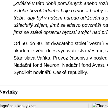
„Zvláště v této době porušených anebo roz
v době bezohledného boje o moc a honby z
třeba, aby byl v našem národu udržován a p
ušlechtilý zájem, jímž se lidstvo povznáší 
jímž se stává opravdu bytostí stojící nad př
Od 50. do 90. let dvacátého století Vesmír
akademie věd, dnes vydavatelství Vesmír, s.
Stanislava Vaňka. Provoz časopisu v posledn
Nadační fond Neuron, Nadační fond Avast, Č
Syndikát novinářů České republiky.
Novinky