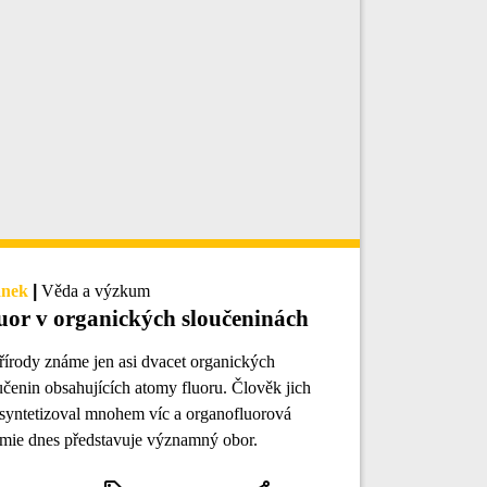
ánek
|
Věda a výzkum
uor v organických sloučeninách
řírody známe jen asi dvacet organických
učenin obsahujících atomy fluoru. Člověk jich
 syntetizoval mnohem víc a organofluorová
mie dnes představuje významný obor.