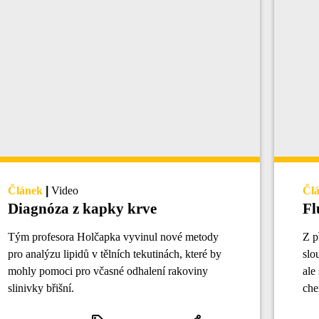
Článek
|
Video
Čl
Diagnóza z kapky krve
Fl
Tým profesora Holčapka vyvinul nové metody
Z p
pro analýzu lipidů v tělních tekutinách, které by
slo
mohly pomoci pro včasné odhalení rakoviny
ale
slinivky břišní.
che