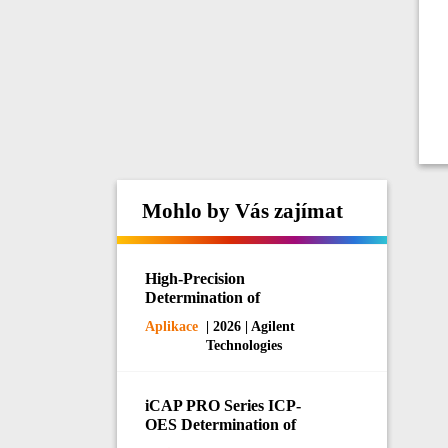
Mohlo by Vás zajímat
High-Precision
Determination of
Phosphorus and Potassium
Aplikace
| 2026 | Agilent
in Fertilizers by ICP-OES
Technologies
iCAP PRO Series ICP-
OES Determination of
Impurity Elements in