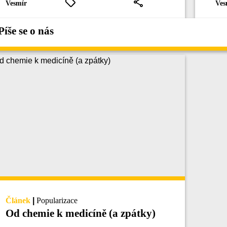
Vesmír
Ves
Píše se o nás
Článek
|
Popularizace
Od chemie k medicíně (a zpátky)