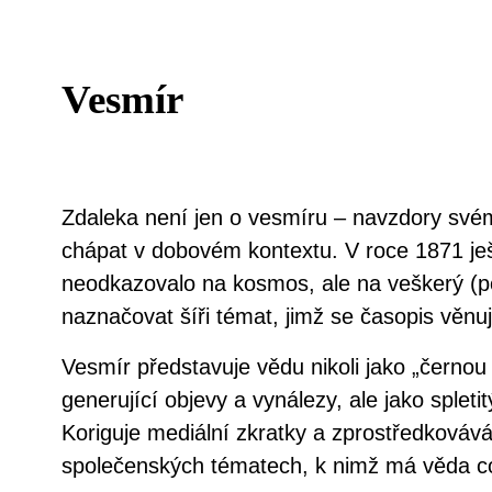
Vesmír
Zdaleka není jen o vesmíru – navzdory svém
chápat v dobovém kontextu. V roce 1871 ješ
neodkazovalo na kosmos, ale na veškerý (
naznačovat šíři témat, jimž se časopis věnuj
Vesmír představuje vědu nikoli jako „černou
generující objevy a vynálezy, ale jako splet
Koriguje mediální zkratky a zprostředkováv
společenských tématech, k nimž má věda co 