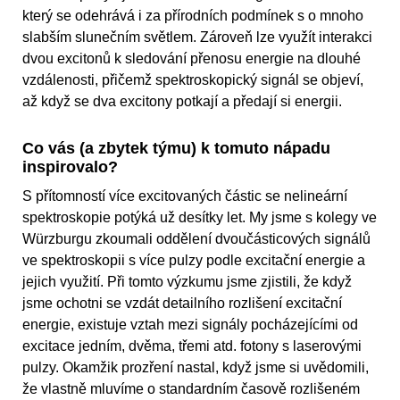
který se odehrává i za přírodních podmínek s o mnoho
slabším slunečním světlem. Zároveň lze využít interakci
dvou excitonů k sledování přenosu energie na dlouhé
vzdálenosti, přičemž spektroskopický signál se objeví,
až když se dva excitony potkají a předají si energii.
Co vás (a zbytek týmu) k tomuto nápadu
inspirovalo?
S přítomností více excitovaných částic se nelineární
spektroskopie potýká už desítky let. My jsme s kolegy ve
Würzburgu zkoumali oddělení dvoučásticových signálů
ve spektroskopii s více pulzy podle excitační energie a
jejich využití. Při tomto výzkumu jsme zjistili, že když
jsme ochotni se vzdát detailního rozlišení excitační
energie, existuje vztah mezi signály pocházejícími od
excitace jedním, dvěma, třemi atd. fotony s laserovými
pulzy. Okamžik prozření nastal, když jsme si uvědomili,
že vlastně mluvíme o standardním časově rozlišeném