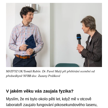
MATFYZ UK/Tomáš Rubín: Dr. Pavel Malý při přebírání ocenění od
předsedkyně NFBB doc. Zuzany Práškové
V jakém věku vás zaujala fyzika?
Myslím, že mi bylo okolo pěti let, když mě v otcově
laboratoři zaujalo fungování pikosekundového laseru,