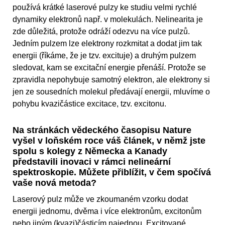
používá krátké laserové pulzy ke studiu velmi rychlé
dynamiky elektronů např. v molekulách. Nelinearita je
zde důležitá, protože odráží odezvu na více pulzů.
Jedním pulzem lze elektrony rozkmitat a dodat jim tak
energii (říkáme, že je tzv. excituje) a druhým pulzem
sledovat, kam se excitační energie přenáší. Protože se
zpravidla nepohybuje samotný elektron, ale elektrony si
jen ze sousedních molekul předávají energii, mluvíme o
pohybu kvazičástice excitace, tzv. excitonu.
Na stránkách vědeckého časopisu Nature
vyšel v loňském roce váš článek, v němž jste
spolu s kolegy z Německa a Kanady
představili inovaci v rámci nelineární
spektroskopie. Můžete přiblížit, v čem spočívá
vaše nová metoda?
Laserový pulz může ve zkoumaném vzorku dodat
energii jednomu, dvěma i více elektronům, excitonům
nebo jiným (kvazi)částicím najednou. Excitované