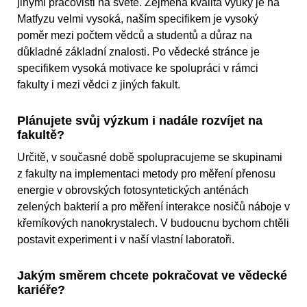
jinými pracovišti na světě. Zejména kvalita výuky je na
Matfyzu velmi vysoká, naším specifikem je vysoký
poměr mezi počtem vědců a studentů a důraz na
důkladné základní znalosti. Po vědecké stránce je
specifikem vysoká motivace ke spolupráci v rámci
fakulty i mezi vědci z jiných fakult.
Plánujete svůj výzkum i nadále rozvíjet na
fakultě?
Určitě, v současné době spolupracujeme se skupinami
z fakulty na implementaci metody pro měření přenosu
energie v obrovských fotosyntetických anténách
zelených bakterií a pro měření interakce nosičů náboje v
křemíkových nanokrystalech. V budoucnu bychom chtěli
postavit experiment i v naší vlastní laboratoři.
Jakým směrem chcete pokračovat ve vědecké
kariéře?