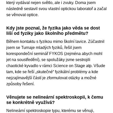
který vydával nejen světlo, ale i zvuky. Doma jsem
následně sestavil svou vlastní optickou laboratoř a začal
se věnovat optice.
Kdy jste poznal, že fyzika jako věda se dost
liší od fyziky jako školního předmětu?
Během kontaktu s fyzikou mimo školní lavice. Zúčastnil
jsem se Turnaje mladých fyziků, řešil jsem
korespondeční seminář FYKOS (zejména abych mohl
jet na soustředění), se spolužáky jsme sestrojili
chaotické kyvadlo v rámci Science on Stage atp. Všude
tam, kde se řeší „skutečné“ fyzikální problémy a kde
nejzajímavější částí je zformulovat otázky a možné
způsoby řešení.
Věnujete se nelineární spektroskopii, k čemu
se konkrétně využívá?
Nelineární spektroskopie typu, kterému se věnuji,