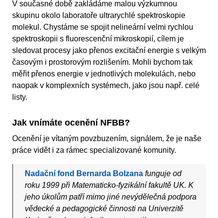
V současné době zakládáme malou výzkumnou
skupinu okolo laboratoře ultrarychlé spektroskopie
molekul. Chystáme se spojit nelineární velmi rychlou
spektroskopii s fluorescenční mikroskopií, cílem je
sledovat procesy jako přenos excitační energie s velkým
časovým i prostorovým rozlišením. Mohli bychom tak
měřit přenos energie v jednotlivých molekulách, nebo
naopak v komplexních systémech, jako jsou např. celé
listy.
Jak vnímáte ocenění NFBB?
Ocenění je vítaným povzbuzením, signálem, že je naše
práce vidět i za rámec specializované komunity.
Nadační fond Bernarda Bolzana
funguje od
roku 1999 při Matematicko-fyzikální fakultě UK. K
jeho úkolům patří mimo jiné nevýdělečná podpora
vědecké a pedagogické činnosti na Univerzitě