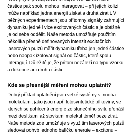
částice pak spolu mohou interagovat – při jejich kolizi
může například jedna energii získat a druhá ztratit. V
běžných experimentech jsou přítomny signály zahrnující
dynamiku jedné i více excitovaných částic a je obtížné
je od sebe oddělit. Naše metoda umožňuje použitím
několika přesně definovaných intenzit excitačních
laserových pulzů měřit dynamiku třeba jen jedné částice
nebo naopak izolovat signál od částic, které spolu
interagují. Důležité je, že přitom nezáleží na typu vzorku
a dokonce ani druhu částic.
Kde se přesnější měření mohou uplatnit?
Dobrý příklad uplatnění jsou velké systémy s mnoha
molekulami, jako jsou např. fotosyntetické bílkoviny, ve
kterých se pohlcená energie ze slunečního svitu přenáší
mezi desítkami až stovkami molekul téměř beze ztrát.
Naše metoda zde umožňuje s využitím laserových pulzů
sledovat pohyb jednoho balíčku energie – excitonu –