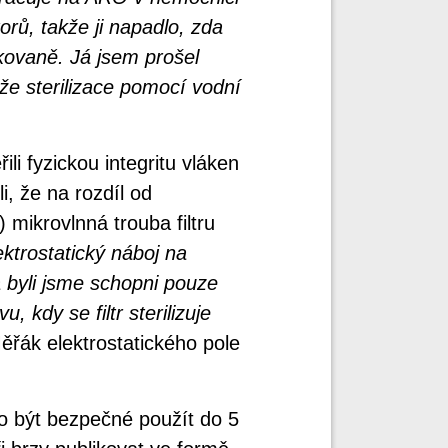
orů, takže ji napadlo, zda
akovaně. Já jsem prošel
 že sterilizace pomocí vodní
i fyzickou integritu vláken
ili, že na rozdíl od
 mikrovlnná trouba filtru
ektrostatický náboj na
 a byli jsme schopni pouze
, kdy se filtr sterilizuje
ěřák elektrostatického pole
lo být bezpečné použít do 5