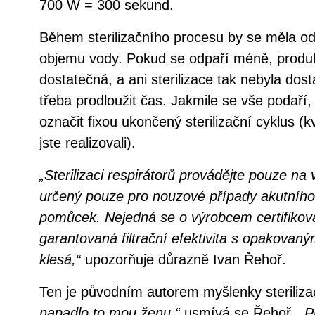
700 W = 300 sekund.
Během sterilizačního procesu by se měla od
objemu vody. Pokud se odpaří méně, produ
dostatečná, a ani sterilizace tak nebyla dos
třeba prodloužit čas. Jakmile se vše podaří, 
označit fixou ukončený sterilizační cyklus (kv
jste realizovali).
„Sterilizaci respirátorů provádějte pouze na 
určený pouze pro nouzové případy akutníh
pomůcek. Nejedná se o výrobcem certifiko
garantovaná filtrační efektivita s opakovaný
klesá,“
upozorňuje důrazně Ivan Řehoř.
Ten je původním autorem myšlenky steriliz
napadlo to mou ženu,“
usmívá se Řehoř.
„P