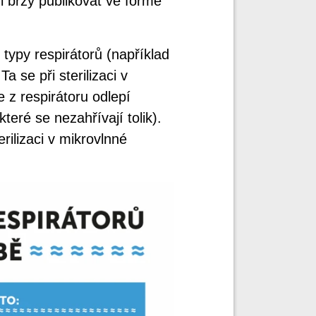
ři brzy publikovat ve formě
é typy respirátorů (například
 se při sterilizaci v
 z respirátoru odlepí
teré se nezahřívají tolik).
rilizaci v mikrovlnné