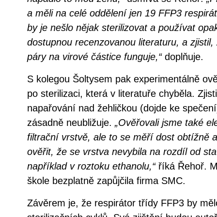
a měli na celé oddělení jen 19 FFP3 respirát
by je nešlo nějak sterilizovat a používat op
dostupnou recenzovanou literaturu, a zjistil,
páry na virové částice funguje,“
doplňuje.
S kolegou Šoltysem pak experimentálně ověřil
po sterilizaci, která v literatuře chyběla. Zjist
napařování nad žehličkou (dojde ke spečení)
zásadně neubližuje.
„Ověřovali jsme také el
filtrační vrstvě, ale to se měří dost obtížně
ověřit, že se vrstva nevybila na rozdíl od stavu
například v roztoku ethanolu,“
říká Řehoř. M
škole bezplatně zapůjčila firma SMC.
Závěrem je, že respirátor třídy FFP3 by mě