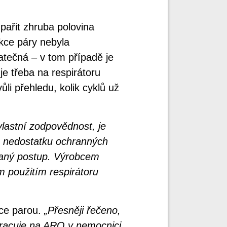
pařit zhruba polovina
kce páry nebyla
tatečná – v tom případě je
je třeba na respirátoru
ůli přehledu, kolik cyklů už
vlastní zodpovědnost, je
o nedostatku ochranných
vaný postup. Výrobcem
m použitím respirátoru
ace parou.
„Přesněji řečeno,
racuje na ARO v nemocnici