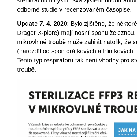
sterilizačních cyklů. Svá zjištění budou auto
odborné studie v recenzovaném časopise.
Update 7. 4. 2020
: Bylo zjištěno, že někter
Dräger X-plore) mají nosní sponu železnou. Ta
mikrovlnné troubě může zahřát natolik, že se
(narozdíl od spon drátkových a hliníkových, k
Tento typ respirátoru tak není vhodný pro ste
troubě.