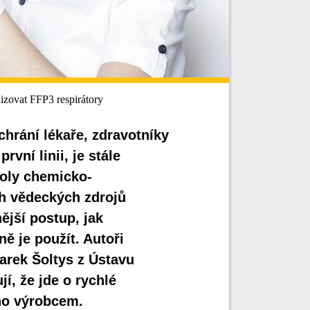
izovat FFP3 respirátory
chrání lékaře, zdravotníky
vní linii, je stále
oly chemicko-
ch vědeckých zdrojů
ější postup, jak
ně je použít. Autoři
arek Šoltys z Ústavu
í, že jde o rychlé
áno výrobcem.