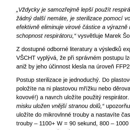
„Vždycky je samozřejmě lepší použít respir
žádný další nemáte, je sterilizace pomocí v
efektivně eliminuje virové částice a výrazně n
schopnost respirátoru,“
vysvětluje Marek Šol
Z dostupné odborné literatury a výsledků e
VŠCHT vyplývá, že při správném postupu lze 
aniž by jeho účinnost klesla na úroveň FFP2
Postup sterilizace je jednoduchý. Do plastov
položíte na ni plastovou mřížku nebo děrov
kovové!) a navrch uložíte použitý respirátor
misku uložen vnější stranou dolů,“
upozorňuj
uložíte do mikrovlnné trouby a nastavíte ča
trouby – 1100+ W = 90 sekund, 800 – 1000