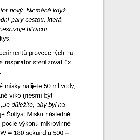
átor nový. Nicméně když
odní páry cestou, která
esnižuje filtrační
tys.
xperimentů provedených na
respirátor sterilizovat 5x,
.
é misky nalijete 50 ml vody,
ané víko (nesmí být
.
„Je důležité, aby byl na
e Šoltys. Misku následně
s podle výkonu mikrovlnné
 W = 180 sekund a 500 –