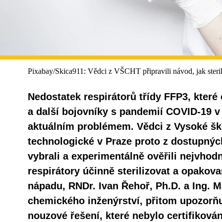
Pixabay/Skica911: Vědci z VŠCHT připravili návod, jak steril
Nedostatek respirátorů třídy FFP3, které 
a další bojovníky s pandemií COVID-19 v pr
aktuálním problémem. Vědci z Vysoké šk
technologické v Praze proto z dostupný
vybrali a experimentálně ověřili nejvhodn
respirátory účinně sterilizovat a opakova
nápadu, RNDr. Ivan Řehoř, Ph.D. a Ing. M
chemického inženýrství, přitom upozorňuj
nouzové řešení, které nebylo certifikov