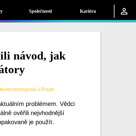
ty
Společnosti
Kariéra
li návod, jak
átory
ko-technologická v Praze
 aktuálním problémem. Vědci
lně ověřili nejvhodnější
 opakovaně je použít.