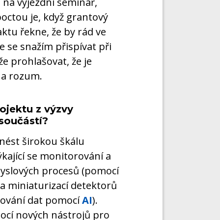
 na výjezdní seminář,
octou je, když grantový
tu řekne, že by rád ve
 se snažím přispívat při
e prohlašovat, že je
na rozum.
ojektu z výzvy
součástí?
inést širokou škálu
ýkající se monitorování a
myslových procesů (pomocí
 miniaturizací detektorů
cování dat pomocí
AI
).
mocí nových nástrojů pro