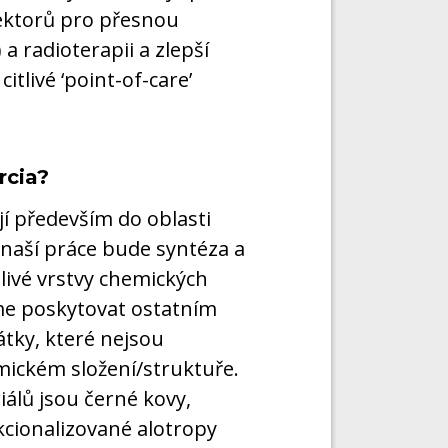
ektorů pro přesnou
 radioterapii a zlepší
tlivé ‘point-of-care’
rcia?
 především do oblasti
 naší práce bude syntéza a
livé vrstvy chemických
me poskytovat ostatním
tky, které nejsou
ckém složení/struktuře.
álů jsou černé kovy,
kcionalizované alotropy