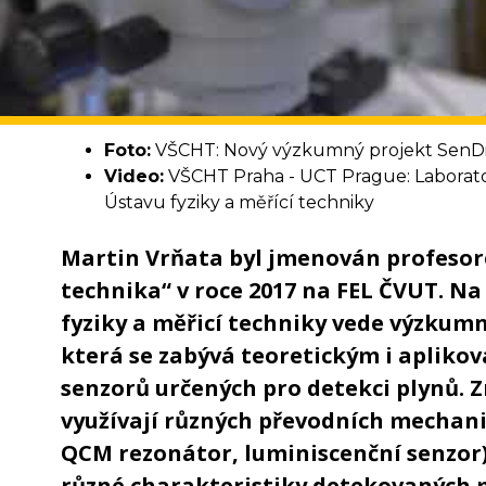
Foto:
VŠCHT: Nový výzkumný projekt SenDiSo
Video:
VŠCHT Praha - UCT Prague: Laborat
Ústavu fyziky a měřící techniky
Martin Vrňata byl jmenován profesor
technika“ v roce 2017 na FEL ČVUT. N
fyziky a měřicí techniky vede výzkum
která se zabývá teoretickým i apli
senzorů určených pro detekci plynů. 
využívají různých převodních mechani
QCM rezonátor, luminiscenční senzor),
různé charakteristiky detekovaných 