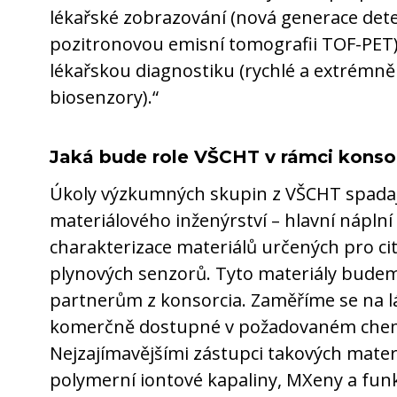
lékařské zobrazování (nová generace det
pozitronovou emisní tomografii TOF-PET) a
lékařskou diagnostiku (rychlé a extrémně ci
biosenzory).“
Jaká bude role VŠCHT v rámci konso
Úkoly výzkumných skupin z VŠCHT spadají
materiálového inženýrství – hlavní náplní
charakterizace materiálů určených pro cit
plynových senzorů. Tyto materiály bude
partnerům z konsorcia. Zaměříme se na lá
komerčně dostupné v požadovaném chemi
Nejzajímavějšími zástupci takových materi
polymerní iontové kapaliny, MXeny a fun