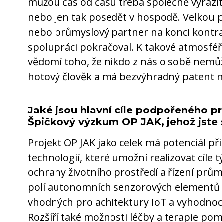
můžou čas od času třeba společně vyrazit
nebo jen tak posedět v hospodě. Velkou p
nebo průmyslový partner na konci kontrak
spolupráci pokračoval. K takové atmosféře
vědomí toho, že nikdo z nás o sobě nemůž
hotový člověk a má bezvýhradný patent 
Jaké jsou hlavní cíle podpořeného pr
Špičkový výzkum OP JAK, jehož jste 
Projekt OP JAK jako celek má potenciál př
technologií, které umožní realizovat cíle t
ochrany životního prostředí a řízení prů
polí autonomních senzorových elementů a
vhodných pro achitektury IoT a vyhodno
Rozšíří také možnosti léčby a terapie po