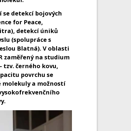
cí se detekcí bojových
nce for Peace,
tra), detekcí úniků
slu (spolupráce s
slou Blatná). V oblasti
R zaměřený na studium
– tzv. černého kovu,
apacitu povrchu se
 molekuly a možností
 vysokofrekvenčního
y.