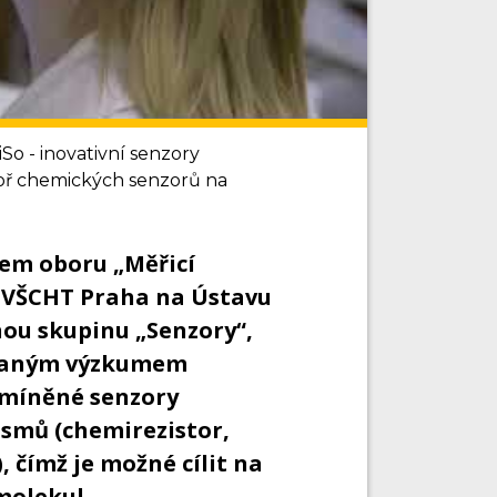
 - inovativní senzory
oř chemických senzorů na
em oboru „Měřicí
a VŠCHT Praha na Ústavu
nou skupinu „Senzory“,
kovaným výzkumem
Zmíněné senzory
smů (chemirezistor,
 čímž je možné cílit na
molekul.