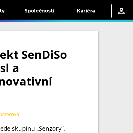
ty
Společnosti
Kariéra
ekt SenDiSo
sl a
inovativní
mmerová
ede skupinu „Senzory“,