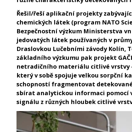
Řešil/řeší aplikační projekty zabývají
chemických látek (program NATO Scie
Bezpečnostní výzkum Ministerstva vni
jedovatých látek používaných v průmy
Draslovkou Lučebními závody Kolín, Te
základního výzkumu pak projekt GAČ
netradičního materiálu citlivé vrstvy 
který v sobě spojuje velkou sorpční k
schopností fragmentovat detekované
sbírat analytickou informaci pomocí
signálu z různých hloubek citlivé vrstv