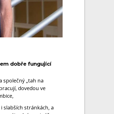
kem dobře fungující
a společný „tah na
pracují, dovedou ve
mbice,
 i slabších stránkách, a