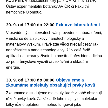
(CATRIN), Vědeckotechnický park UP, Knihovna UP,
Ústav experimentální botaniky AV ČR či Fakultní
nemocnice Olomouc.
30. 9. od 17:00 do 22:00
Exkurze laboratořemi
V pravidelných intervalech vás provedeme laboratořemi,
v nichž se dělá špičkový nanotechnologický a
materiálový výzkum. Právě zde vědci hledají cesty, jak
nanočástice a nanotechnologie využít v celé řadě
aplikací od ochrany životního prostředí přes biomedicínu
až po průmyslové využití či získávání a ukládání
energie.
30. 9. od 17:00 do 00:00
Objevujeme a
zkoumáme molekuly obsahující prvky kovů
Zkoumáme a studujeme molekuly, které v sobě obsahují
různé prvky kovů. Za základě toho mají tyto molekulární
látky různé uplatnění – mohou fungovat jako