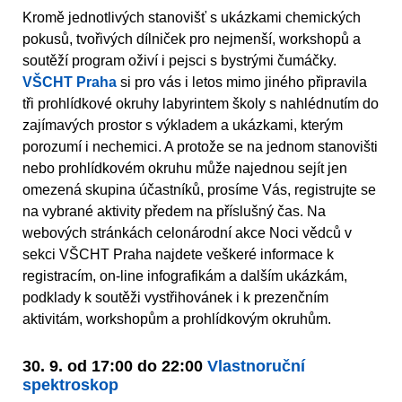
Kromě jednotlivých stanovišť s ukázkami chemických
pokusů, tvořivých dílniček pro nejmenší, workshopů a
soutěží program oživí i pejsci s bystrými čumáčky.
VŠCHT Praha
si pro vás i letos mimo jiného připravila
tři prohlídkové okruhy labyrintem školy s nahlédnutím do
zajímavých prostor s výkladem a ukázkami, kterým
porozumí i nechemici. A protože se na jednom stanovišti
nebo prohlídkovém okruhu může najednou sejít jen
omezená skupina účastníků, prosíme Vás, registrujte se
na vybrané aktivity předem na příslušný čas. Na
webových stránkách celonárodní akce Noci vědců v
sekci VŠCHT Praha najdete veškeré informace k
registracím, on-line infografikám a dalším ukázkám,
podklady k soutěži vystřihovánek i k prezenčním
aktivitám, workshopům a prohlídkovým okruhům.
30. 9. od 17:00 do 22:00
Vlastnoruční
spektroskop