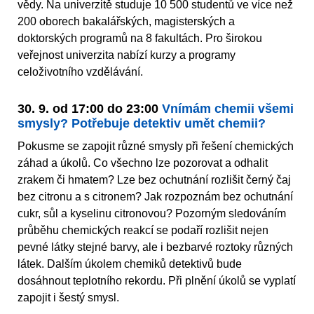
vědy. Na univerzitě studuje 10 500 studentů ve více než
200 oborech bakalářských, magisterských a
doktorských programů na 8 fakultách. Pro širokou
veřejnost univerzita nabízí kurzy a programy
celoživotního vzdělávání.
30. 9. od 17:00 do 23:00
Vnímám chemii všemi
smysly? Potřebuje detektiv umět chemii?
Pokusme se zapojit různé smysly při řešení chemických
záhad a úkolů. Co všechno lze pozorovat a odhalit
zrakem či hmatem? Lze bez ochutnání rozlišit černý čaj
bez citronu a s citronem? Jak rozpoznám bez ochutnání
cukr, sůl a kyselinu citronovou? Pozorným sledováním
průběhu chemických reakcí se podaří rozlišit nejen
pevné látky stejné barvy, ale i bezbarvé roztoky různých
látek. Dalším úkolem chemiků detektivů bude
dosáhnout teplotního rekordu. Při plnění úkolů se vyplatí
zapojit i šestý smysl.