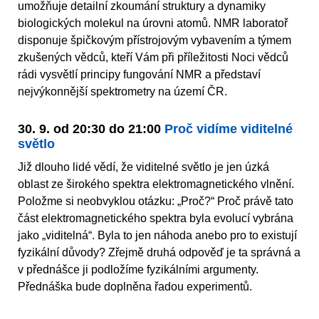
umožňuje detailní zkoumání struktury a dynamiky
biologických molekul na úrovni atomů. NMR laboratoř
disponuje špičkovým přístrojovým vybavením a týmem
zkušených vědců, kteří Vám při příležitosti Noci vědců
rádi vysvětlí principy fungování NMR a představí
nejvýkonnější spektrometry na území ČR.
30. 9. od 20:30 do 21:00
Proč vidíme viditelné
světlo
Již dlouho lidé vědí, že viditelné světlo je jen úzká
oblast ze širokého spektra elektromagnetického vlnění.
Položme si neobvyklou otázku: „Proč?“ Proč právě tato
část elektromagnetického spektra byla evolucí vybrána
jako „viditelná“. Byla to jen náhoda anebo pro to existují
fyzikální důvody? Zřejmě druhá odpověď je ta správná a
v přednášce ji podložíme fyzikálními argumenty.
Přednáška bude doplněna řadou experimentů.