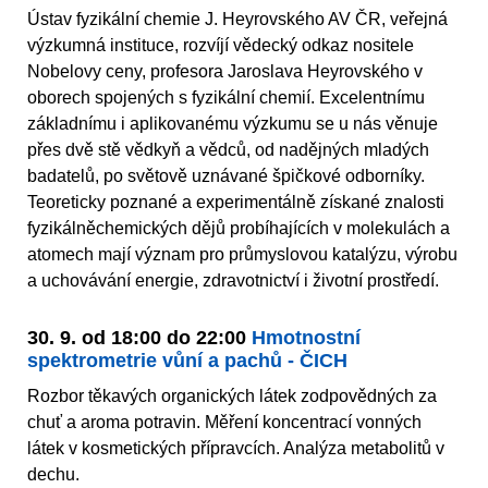
Ústav fyzikální chemie J. Heyrovského AV ČR, veřejná
výzkumná instituce, rozvíjí vědecký odkaz nositele
Nobelovy ceny, profesora Jaroslava Heyrovského v
oborech spojených s fyzikální chemií. Excelentnímu
základnímu i aplikovanému výzkumu se u nás věnuje
přes dvě stě vědkyň a vědců, od nadějných mladých
badatelů, po světově uznávané špičkové odborníky.
Teoreticky poznané a experimentálně získané znalosti
fyzikálně­chemických dějů probíhajících v molekulách a
atomech mají význam pro průmyslovou katalýzu, výrobu
a uchovávání energie, zdravotnictví i životní prostředí.
30. 9. od 18:00 do 22:00
Hmotnostní
spektrometrie vůní a pachů - ČICH
Rozbor těkavých organických látek zodpovědných za
chuť a aroma potravin. Měření koncentrací vonných
látek v kosmetických přípravcích. Analýza metabolitů v
dechu.