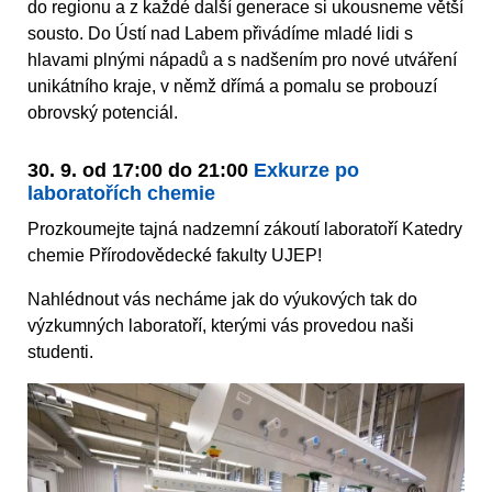
do regionu a z každé další generace si ukousneme větší
sousto. Do Ústí nad Labem přivádíme mladé lidi s
hlavami plnými nápadů a s nadšením pro nové utváření
unikátního kraje, v němž dřímá a pomalu se probouzí
obrovský potenciál.
30. 9. od 17:00 do 21:00
Exkurze po
laboratořích chemie
Prozkoumejte tajná nadzemní zákoutí laboratoří Katedry
chemie Přírodovědecké fakulty UJEP!
Nahlédnout vás necháme jak do výukových tak do
výzkumných laboratoří, kterými vás provedou naši
studenti.