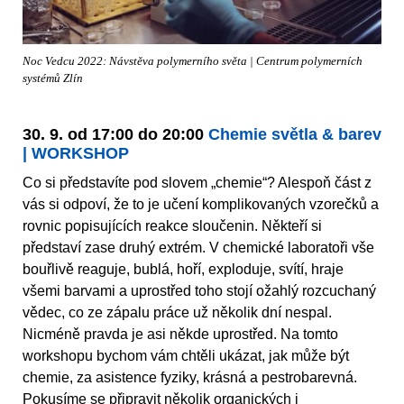
Noc Vedcu 2022: Návstěva polymerního světa | Centrum polymerních
systémů Zlín
30. 9. od 17:00 do 20:00
Chemie světla & barev
| WORKSHOP
Co si představíte pod slovem „chemie“? Alespoň část z
vás si odpoví, že to je učení komplikovaných vzorečků a
rovnic popisujících reakce sloučenin. Někteří si
představí zase druhý extrém. V chemické laboratoři vše
bouřlivě reaguje, bublá, hoří, exploduje, svítí, hraje
všemi barvami a uprostřed toho stojí ožahlý rozcuchaný
vědec, co ze zápalu práce už několik dní nespal.
Nicméně pravda je asi někde uprostřed. Na tomto
workshopu bychom vám chtěli ukázat, jak může být
chemie, za asistence fyziky, krásná a pestrobarevná.
Pokusíme se připravit několik organických i