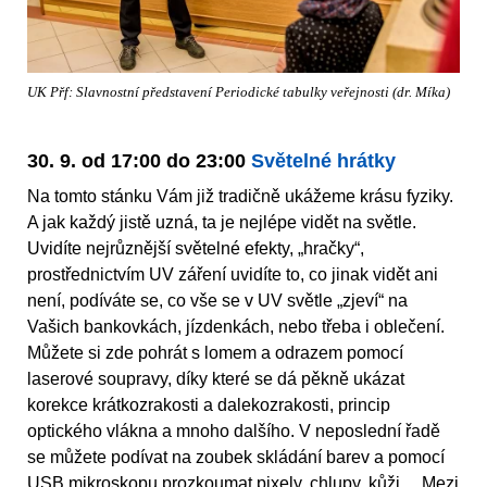
UK Přf: Slavnostní představení Periodické tabulky veřejnosti (dr. Míka)
30. 9. od 17:00 do 23:00
Světelné hrátky
Na tomto stánku Vám již tradičně ukážeme krásu fyziky.
A jak každý jistě uzná, ta je nejlépe vidět na světle.
Uvidíte nejrůznější světelné efekty, „hračky“,
prostřednictvím UV záření uvidíte to, co jinak vidět ani
není, podíváte se, co vše se v UV světle „zjeví“ na
Vašich bankovkách, jízdenkách, nebo třeba i oblečení.
Můžete si zde pohrát s lomem a odrazem pomocí
laserové soupravy, díky které se dá pěkně ukázat
korekce krátkozrakosti a dalekozrakosti, princip
optického vlákna a mnoho dalšího. V neposlední řadě
se můžete podívat na zoubek skládání barev a pomocí
USB mikroskopu prozkoumat pixely, chlupy, kůži… Mezi