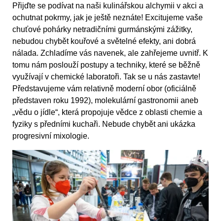
Přijďte se podívat na naši kulinářskou alchymii v akci a
ochutnat pokrmy, jak je ještě neznáte! Excitujeme vaše
chuťové pohárky netradičními gurmánskými zážitky,
nebudou chybět kouřové a světelné efekty, ani dobrá
nálada. Zchladíme vás navenek, ale zahřejeme uvnitř. K
tomu nám poslouží postupy a techniky, které se běžně
využívají v chemické laboratoři. Tak se u nás zastavte!
Představujeme vám relativně moderní obor (oficiálně
představen roku 1992), molekulární gastronomii aneb
„vědu o jídle“, která propojuje vědce z oblasti chemie a
fyziky s předními kuchaři. Nebude chybět ani ukázka
progresivní mixologie.