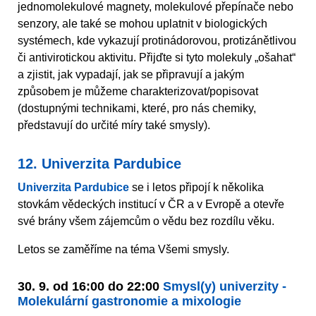
jednomolekulové magnety, molekulové přepínače nebo
senzory, ale také se mohou uplatnit v biologických
systémech, kde vykazují protinádorovou, protizánětlivou
či antivirotickou aktivitu. Přijďte si tyto molekuly „ošahat“
a zjistit, jak vypadají, jak se připravují a jakým
způsobem je můžeme charakterizovat/popisovat
(dostupnými technikami, které, pro nás chemiky,
představují do určité míry také smysly).
12. Univerzita Pardubice
Univerzita Pardubice
se i letos připojí k několika
stovkám vědeckých institucí v ČR a v Evropě a otevře
své brány všem zájemcům o vědu bez rozdílu věku.
Letos se zaměříme na téma Všemi smysly.
30. 9. od 16:00 do 22:00
Smysl(y) univerzity -
Molekulární gastronomie a mixologie