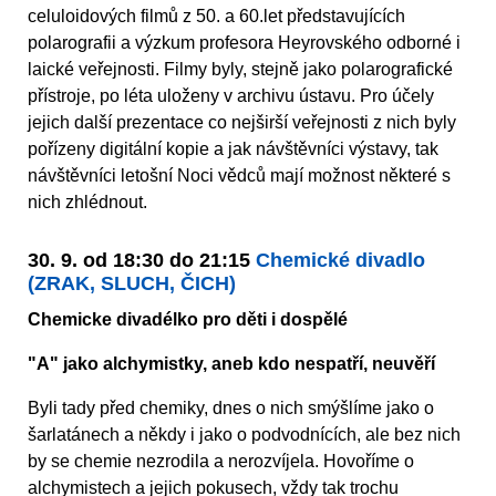
celuloidových filmů z 50. a 60.let představujících
polarografii a výzkum profesora Heyrovského odborné i
laické veřejnosti. Filmy byly, stejně jako polarografické
přístroje, po léta uloženy v archivu ústavu. Pro účely
jejich další prezentace co nejširší veřejnosti z nich byly
pořízeny digitální kopie a jak návštěvníci výstavy, tak
návštěvníci letošní Noci vědců mají možnost některé s
nich zhlédnout.
30. 9. od 18:30 do 21:15
Chemické divadlo
(ZRAK, SLUCH, ČICH)
Chemicke divadélko pro děti i dospělé
"A" jako alchymistky, aneb kdo nespatří, neuvěří
Byli tady před chemiky, dnes o nich smýšlíme jako o
šarlatánech a někdy i jako o podvodnících, ale bez nich
by se chemie nezrodila a nerozvíjela. Hovoříme o
alchymistech a jejich pokusech, vždy tak trochu