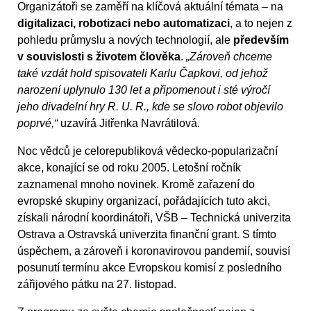
Organizátoři se zaměří na klíčová aktuální témata – na
digitalizaci, robotizaci nebo automatizaci
, a to nejen z
pohledu průmyslu a nových technologií, ale
především
v souvislosti s životem člověka
.
„Zároveň chceme
také vzdát hold spisovateli Karlu Čapkovi, od jehož
narození uplynulo 130 let a připomenout i sté výročí
jeho divadelní hry R. U. R., kde se slovo robot objevilo
poprvé,“
uzavírá Jitřenka Navrátilová.
Noc vědců je celorepubliková vědecko-popularizační
akce, konající se od roku 2005. Letošní ročník
zaznamenal mnoho novinek. Kromě zařazení do
evropské skupiny organizací, pořádajících tuto akci,
získali národní koordinátoři, VŠB – Technická univerzita
Ostrava a Ostravská univerzita finanční grant. S tímto
úspěchem, a zároveň i koronavirovou pandemií, souvisí
posunutí termínu akce Evropskou komisí z posledního
zářijového pátku na 27. listopad.