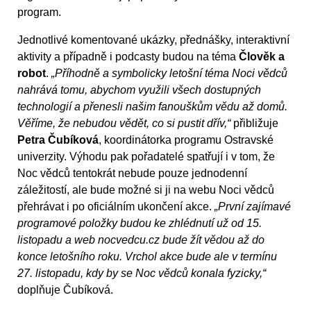
program.
Jednotlivé komentované ukázky, přednášky, interaktivní
aktivity a případně i podcasty budou na téma
Člověk a
robot
.
„Příhodně a symbolicky letošní téma Noci vědců
nahrává tomu, abychom využili všech dostupných
technologií a přenesli našim fanouškům vědu až domů.
Věříme, že nebudou vědět, co si pustit dřív,“
přibližuje
Petra Čubíková
, koordinátorka programu Ostravské
univerzity. Výhodu pak pořadatelé spatřují i v tom, že
Noc vědců tentokrát nebude pouze jednodenní
záležitostí, ale bude možné si ji na webu Noci vědců
přehrávat i po oficiálním ukončení akce.
„První zajímavé
programové položky budou ke zhlédnutí už od 15.
listopadu a web nocvedcu.cz bude žít vědou až do
konce letošního roku. Vrchol akce bude ale v termínu
27. listopadu, kdy by se Noc vědců konala fyzicky,“
doplňuje Čubíková.