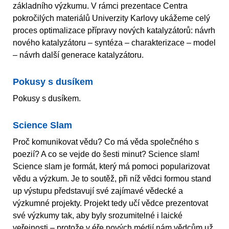
základního výzkumu. V rámci prezentace Centra
pokročilých materiálů Univerzity Karlovy ukážeme celý
proces optimalizace přípravy nových katalyzátorů: návrh
nového katalyzátoru – syntéza – charakterizace – model
– návrh další generace katalyzátoru.
Pokusy s dusíkem
Pokusy s dusíkem.
Science Slam
Proč komunikovat vědu? Co má věda společného s
poezií? A co se vejde do šesti minut? Science slam!
Science slam je formát, který má pomoci popularizovat
vědu a výzkum. Je to soutěž, při níž vědci formou stand
up výstupu představují své zajímavé vědecké a
výzkumné projekty. Projekt tedy učí vědce prezentovat
své výzkumy tak, aby byly srozumitelné i laické
veřejnosti – protože v éře nových médií nám vědcům už