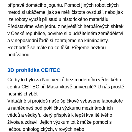
přípravě domácího jogurtu. Pomocí jiných robotických
metod si ukážeme, jak se měří čistota ovzduší, nebo jak
lze roboty využít při studiu historického materiálu.
Představíme vám jednu z největších herbářových sbírek
v České republice, povíme si o udržitelném zemědělství
a v neposlední řadě si zahrajeme na kriminalisty.
Rozhodně se máte na co těšit. Přejeme hezkou
podívanou.
3D prohlídka CEITEC
Co by to bylo za Noc vědců bez moderního vědeckého
centra CEITEC při Masarykově univerzitě? U nás prostě
nesmíš chybět!
Virtuálně si projdeš naše špičkově vybavené laboratoře
a nahlédneš pod pokličku výzkumu mezinárodních
vědců a vědkyň, který přispívá k lepší kvalitě tvého
života a zdraví. Jejich výzkum totiž může pomoci s
léčbou onkologických, virových nebo