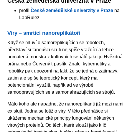
Česká zemědělská univerzita v Praze
profil
České zemědělské univerzity v Praze
na
LabRulez
Viry – smrtící nanoreplikátoři
Když se mluví o samoreplikujících se robotech,
představí si fanoušci sci-fi nejspíše vraždící a lehce
pomatená monstra z kultovních seriálů jako je Hvězdná
brána nebo Červený trpaslík. Znalci kybernetiky a
robotiky pak upozorní na fakt, že se jedná o zajímavý,
zatím ale spíše teoretický koncept, který má
potencionální využití, například ve výrobě
samoopravujících se a samonahrazujících se strojů.
Málo koho ale napadne, že nanoreplikanti již mezi námi
existují. Jedná se totiž o viry. V této přednášce si
ukážeme mechanické principy fungování některých
virových proteinů. Od těch, které slouží jako klíč