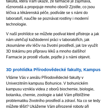
fakulta, která Vám ukáže, že farmacie je zajímavá,
různorodá a propojuje mnoho oborů! Zjistíte, co jsou
léčiva a lékárenská péče, podíváte se s námi do
laboratoří, naučíte se poznávat rostliny i moderní
technologie.
V naší prohlídce se můžete podívat které přístroje a jak
nám ulehčují každodenní práci v laboratořích, jak
zkoumáme vliv léčiv na životní prostředí, jak lze využít
3D tiskárnu pro přípravu léků a mnoho dalšího!
Farmacie je prostě všude, pojďte ji s námi objevit.
3D prohlídka Přírodovědecké fakulty, Kampus
Vítáme Vás v areálu Přírodovědecké fakulty v
Univerzitním kampusu Bohunice. V bohunickém
kampusu vznikla videa z oborů biochemie, biologie,
botanika, chemie, zoologie a také Vám přiblížíme
problematiku životního prostředí a zdraví. Na co se tedy
můžete těšit? Ukážeme Vám přirozené roboty při