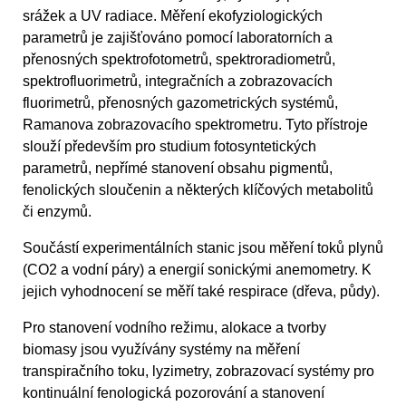
srážek a UV radiace. Měření ekofyziologických
parametrů je zajišťováno pomocí laboratorních a
přenosných spektrofotometrů, spektroradiometrů,
spektrofluorimetrů, integračních a zobrazovacích
fluorimetrů, přenosných gazometrických systémů,
Ramanova zobrazovacího spektrometru. Tyto přístroje
slouží především pro studium fotosyntetických
parametrů, nepřímé stanovení obsahu pigmentů,
fenolických sloučenin a některých klíčových metabolitů
či enzymů.
Součástí experimentálních stanic jsou měření toků plynů
(CO2 a vodní páry) a energií sonickými anemometry. K
jejich vyhodnocení se měří také respirace (dřeva, půdy).
Pro stanovení vodního režimu, alokace a tvorby
biomasy jsou využívány systémy na měření
transpiračního toku, lyzimetry, zobrazovací systémy pro
kontinuální fenologická pozorování a stanovení