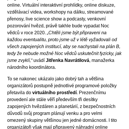
online. Virtuální interaktivní prohlídky, online diskuze,
vzdělávací videa, workshopy na dálku, streamované
přenosy, live science show a podcasty, venkovní
pozorování hvězd, právě takhle bude vypadat Noc
vědců v roce 2020.
„Chtěli jsme být připraveni na
každou eventualitu, proto jsme už v létě vyžadovali od
všech zapojených institucí, aby se nachystali na plán B,
tedy že nebude možné Noc vědců uskutečnit fyzicky, jak
jsme zvyklí,“
uvádí
Jitřenka Navrátilová
, manažerka
národního koordinátora.
To se nakonec ukázalo jako dobrý tah a většina
organizátorů postupně jednotlivé programové položky
přetavila do
virtuálního prostředí
. Prezenčnímu
provedení ale stále věří především tři desítky
zapojených hvězdáren a planetárií, z bezpečnostních
důvodů svůj program plánují venku a pro velmi
omezený skupiny většinou jen jedné domácnosti. I tito
organizátoři však mají připravený náhradní online