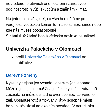
neurodegenerativních onemocnění i zajistit větší
odolnost rostlin vůči škůdcům a změnám klimatu.
Na jednom místě zjistíš, co všechno děláme pro
veřejnost, vědeckou komunitu i naše zaměstnance nebo
kde nás můžeš potkat osobně.
S námi ti už žádná horká vědecká novinka neunikne!
Univerzita Palackého v Olomouci
profil
Univerzity Palackého v Olomouci
na
LabRulez
Barevné změny
Kyseliny nejsou jen výsadou chemických laboratoří.
Můžete je najít i doma! Zda je látka kyselá, neutrální či
zásaditá, si můžete snadno ověřit pomocí červeného
zelí. Obsahuje totiž antokyany, látky schopné měnit
barvu v závislosti na okolním prostředí. V neutrálním