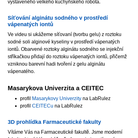
vystaveného velkého kuchyňského robota.
Síťování alginátu sodného v prostředí
vápenatých iontů
Ve videu si ukážeme síťovaní (tvorbu gelu) z roztoku
sodné soli alginové kyseliny v prostředí vápenatých
iontů. Obarvené roztoky alginátu sodného se injekční
stříkačkou přidají do roztoku vápenatých iontů, přičemž
vzniknou barevní hadi tvoření z gelu alginátu
vápenatého.
Masarykova Univerzita a CEITEC
profil
Masarykovy Univerzity
na LabRulez
profil
CEITECu
na LabRulez
3D prohlídka Farmaceutické fakulty
Vítáme Vás na Farmaceutické fakultě. Jsme moderní