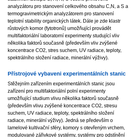
analyzátoru pro stanovení celkového obsahu C,N, a S a
termogravimetrickým analyzátorem pro stanovení
teplotní stability organických látek. Dále je zde klastr
růstových komor (fytotronů) umožňující provádět
multifaktoriální laboratorní experimenty studující vliv
několika faktorů současně (především vliv zvýšené
koncentrace CO2, stres suchem, UV radiace, teploty,
spektrálního složení radiace, minerální výživy).
Přístrojové vybaveni experimentálních stanic
Stěžejním zařízením experimentálních stanic jsou
zařízení pro multifaktoriální polní experimenty
umožňující studium vlivu několika faktorů současně
(především vlivu zvýšené koncentrace CO2, stresu
suchem, UV radiace, teploty, spektrálního složení
radiace, minerální výživy). Jedná se především o
lamelové kultivační sféry, komory s otevřeným vrchem,
modulované zářivkové systémy, systémy pro odstínění