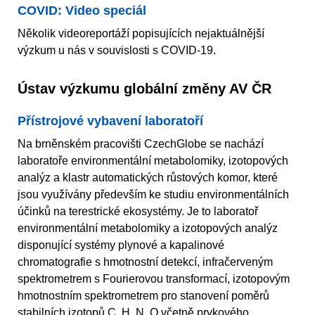
COVID: Video speciál
Několik videoreportáží popisujících nejaktuálnější
výzkum u nás v souvislosti s COVID-19.
Ústav výzkumu globální změny AV ČR
Přístrojové vybavení laboratoří
Na brněnském pracovišti CzechGlobe se nachází
laboratoře environmentální metabolomiky, izotopových
analýz a klastr automatických růstových komor, které
jsou využívány především ke studiu environmentálních
účinků na terestrické ekosystémy. Je to laboratoř
environmentální metabolomiky a izotopových analýz
disponující systémy plynové a kapalinové
chromatografie s hmotnostní detekcí, infračerveným
spektrometrem s Fourierovou transformací, izotopovým
hmotnostním spektrometrem pro stanovení poměrů
stabilních izotopů C, H, N, O včetně prvkového