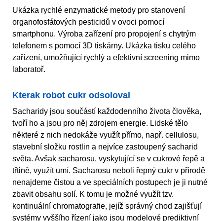
Ukázka rychlé enzymatické metody pro stanovení
organofosfátových pesticidů v ovoci pomocí
smartphonu. Výroba zařízení pro propojení s chytrým
telefonem s pomocí 3D tiskárny. Ukázka tisku celého
zařízení, umožňující rychlý a efektivní screening mimo
laboratoř.
Kterak robot cukr odsoloval
Sacharidy jsou součástí každodenního života člověka,
tvoří ho a jsou pro něj zdrojem energie. Lidské tělo
některé z nich nedokáže využít přímo, např. cellulosu,
stavební složku rostlin a nejvíce zastoupený sacharid
světa. Avšak sacharosu, vyskytující se v cukrové řepě a
třtině, využít umí. Sacharosu neboli řepný cukr v přírodě
nenajdeme čistou a ve speciálních postupech je ji nutné
zbavit obsahu solí. K tomu je možné využít tzv.
kontinuální chromatografie, jejíž správný chod zajišťují
systémy vyššího řízení jako jsou modelové prediktivní