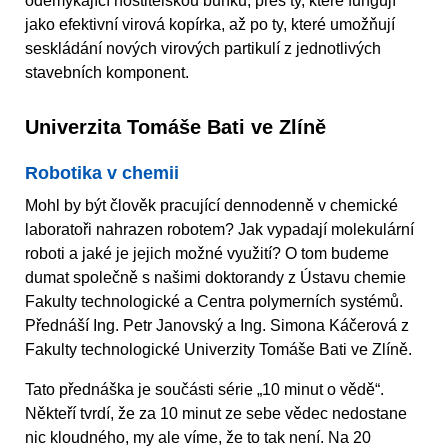
odemykající hostitelskou buňku, přes ty, které fungují
jako efektivní virová kopírka, až po ty, které umožňují
seskládání nových virových partikulí z jednotlivých
stavebních komponent.
Univerzita Tomáše Bati ve Zlíně
Robotika v chemii
Mohl by být člověk pracující dennodenně v chemické
laboratoři nahrazen robotem? Jak vypadají molekulární
roboti a jaké je jejich možné využití? O tom budeme
dumat společně s našimi doktorandy z Ústavu chemie
Fakulty technologické a Centra polymerních systémů.
Přednáší Ing. Petr Janovský a Ing. Simona Káčerová z
Fakulty technologické Univerzity Tomáše Bati ve Zlíně.
Tato přednáška je součásti série „10 minut o vědě“.
Někteří tvrdí, že za 10 minut ze sebe vědec nedostane
nic kloudného, my ale víme, že to tak není. Na 20