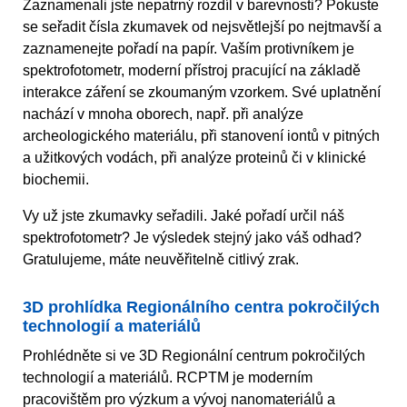
Zaznamenali jste nepatrný rozdíl v barevnosti? Pokuste
se seřadit čísla zkumavek od nejsvětlejší po nejtmavší a
zaznamenejte pořadí na papír. Vaším protivníkem je
spektrofotometr, moderní přístroj pracující na základě
interakce záření se zkoumaným vzorkem. Své uplatnění
nachází v mnoha oborech, např. při analýze
archeologického materiálu, při stanovení iontů v pitných
a užitkových vodách, při analýze proteinů či v klinické
biochemii.
Vy už jste zkumavky seřadili. Jaké pořadí určil náš
spektrofotometr? Je výsledek stejný jako váš odhad?
Gratulujeme, máte neuvěřitelně citlivý zrak.
3D prohlídka Regionálního centra pokročilých
technologií a materiálů
Prohlédněte si ve 3D Regionální centrum pokročilých
technologií a materiálů. RCPTM je moderním
pracovištěm pro výzkum a vývoj nanomateriálů a