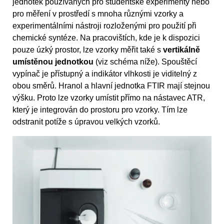
jednotek používaných pro studentské experimenty nebo
pro měření v prostředí s mnoha různými vzorky a
experimentálními nástroji rozloženými pro použití při
chemické syntéze. Na pracovištích, kde je k dispozici
pouze úzký prostor, lze vzorky měřit také s
vertikálně
umístěnou jednotkou
(viz schéma níže). Spouštěcí
vypínač je přístupný a indikátor vlhkosti je viditelný z
obou směrů. Hranol a hlavní jednotka FTIR mají stejnou
výšku. Proto lze vzorky umístit přímo na nástavec ATR,
který je integrován do prostoru pro vzorky. Tím lze
odstranit potíže s úpravou velkých vzorků.