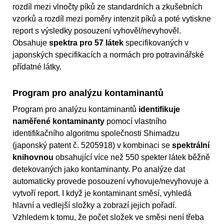
rozdíl mezi vlnočty píků ze standardních a zkušebních
vzorků a rozdíl mezi poměry intenzit píků a poté vytiskne
report s výsledky posouzení vyhověl/nevyhověl.
Obsahuje
spektra pro 57 látek
specifikovaných v
japonských specifikacích a normách pro potravinářské
přídatné látky.
Program pro analýzu kontaminantů
Program pro analýzu kontaminantů
identifikuje
naměřené kontaminanty
pomocí vlastního
identifikačního algoritmu společnosti Shimadzu
(japonský patent č. 5205918) v kombinaci se
spektrální
knihovnou
obsahující více než 550 spekter látek běžně
detekovaných jako kontaminanty. Po analýze dat
automaticky provede posouzení vyhovuje/nevyhovuje a
vytvoří report. I když je kontaminant směsí, vyhledá
hlavní a vedlejší složky a zobrazí jejich pořadí.
Vzhledem k tomu, že počet složek ve směsi není třeba