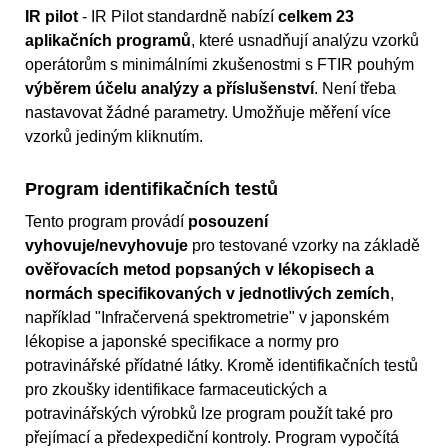
IR pilot
- IR Pilot standardně nabízí
celkem 23
aplikačních programů
, které usnadňují analýzu vzorků
operátorům s minimálními zkušenostmi s FTIR pouhým
výběrem účelu analýzy a příslušenství
. Není třeba
nastavovat žádné parametry. Umožňuje měření více
vzorků jediným kliknutím.
Program identifikačních testů
Tento program provádí
posouzení
vyhovuje/nevyhovuje
pro testované vzorky na základě
ověřovacích metod popsaných v lékopisech a
normách specifikovaných v jednotlivých zemích
,
například "Infračervená spektrometrie" v japonském
lékopise a japonské specifikace a normy pro
potravinářské přídatné látky. Kromě identifikačních testů
pro zkoušky identifikace farmaceutických a
potravinářských výrobků lze program použít také pro
přejímací a předexpediční kontroly. Program vypočítá