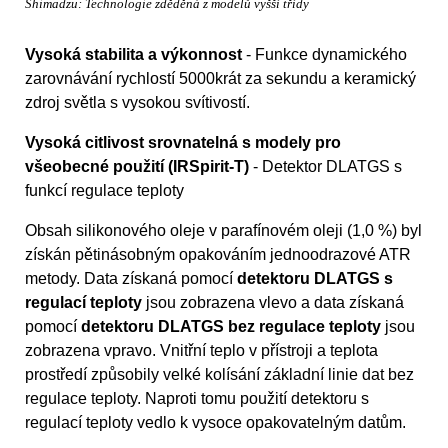
Shimadzu: Technologie zděděná z modelů vyšší třídy
Vysoká stabilita a výkonnost
- Funkce dynamického
zarovnávání rychlostí 5000krát za sekundu a keramický
zdroj světla s vysokou svítivostí.
Vysoká citlivost srovnatelná s modely pro
všeobecné použití (IRSpirit-T)
- Detektor DLATGS s
funkcí regulace teploty
Obsah silikonového oleje v parafínovém oleji (1,0 %) byl
získán pětinásobným opakováním jednoodrazové ATR
metody. Data získaná pomocí
detektoru DLATGS s
regulací teploty
jsou zobrazena vlevo a data získaná
pomocí
detektoru DLATGS bez regulace teploty
jsou
zobrazena vpravo. Vnitřní teplo v přístroji a teplota
prostředí způsobily velké kolísání základní linie dat bez
regulace teploty. Naproti tomu použití detektoru s
regulací teploty vedlo k vysoce opakovatelným datům.