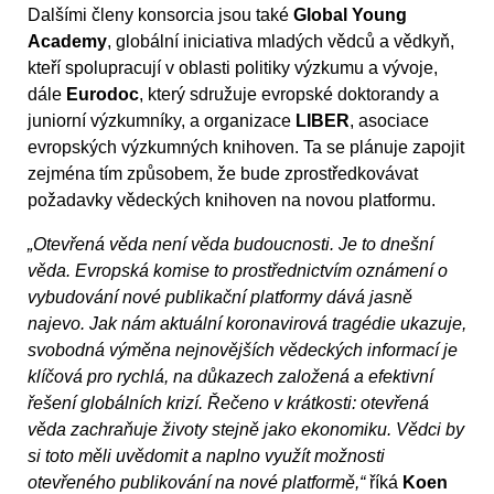
Dalšími členy konsorcia jsou také
Global Young
Academy
, globální iniciativa mladých vědců a vědkyň,
kteří spolupracují v oblasti politiky výzkumu a vývoje,
dále
Eurodoc
, který sdružuje evropské doktorandy a
juniorní výzkumníky, a organizace
LIBER
, asociace
evropských výzkumných knihoven. Ta se plánuje zapojit
zejména tím způsobem, že bude zprostředkovávat
požadavky vědeckých knihoven na novou platformu.
„Otevřená věda není věda budoucnosti. Je to dnešní
věda. Evropská komise to prostřednictvím oznámení o
vybudování nové publikační platformy dává jasně
najevo. Jak nám aktuální koronavirová tragédie ukazuje,
svobodná výměna nejnovějších vědeckých informací je
klíčová pro rychlá, na důkazech založená a efektivní
řešení globálních krizí. Řečeno v krátkosti: otevřená
věda zachraňuje životy stejně jako ekonomiku. Vědci by
si toto měli uvědomit a naplno využít možnosti
otevřeného publikování na nové platformě,“
říká
Koen