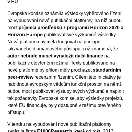
v EU.
Evropská komise oznámila výsledky výběrového řízení
na vybudování nové publikační platformy, na níž budou
moct
příjemci prostředků z programů Horizon 2020 a
Horizon Europe
publikovat své výzkumné výsledky.
Nová platforma by měla fungovat na principu
takzvaného diamantového přístupu, což znamená, že
autor nebude muset vynaložit další finance
na
publikaci v otevřeném režimu. Texty publikované na
nové platformě by přitom měly procházet
standardním
peer-review
recenzním řízením. Cílem této iniciativy je
nabídnout evropským vědcům funkční prostor, na němž
budou moci publikovat výstupy svých výzkumů a naplnit
tak požadavky Evropské komise, aby výsledky projektů,
které EU financuje, byly dostupné v režimu otevřeného
přístupu.
V tendru na vybudování nové publikační platformy
zvítězila firma
F1000Research
, která od roku 2013