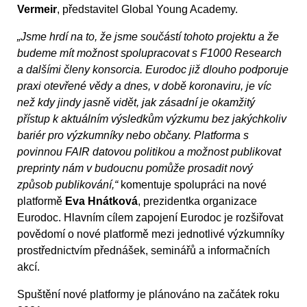
Vermeir
, představitel Global Young Academy.
„Jsme hrdí na to, že jsme součástí tohoto projektu a že
budeme mít možnost spolupracovat s F1000 Research
a dalšími členy konsorcia. Eurodoc již dlouho podporuje
praxi otevřené vědy a dnes, v době koronaviru, je víc
než kdy jindy jasně vidět, jak zásadní je okamžitý
přístup k aktuálním výsledkům výzkumu bez jakýchkoliv
bariér pro výzkumníky nebo občany. Platforma s
povinnou FAIR datovou politikou a možnost publikovat
preprinty nám v budoucnu pomůže prosadit nový
způsob publikování,“
komentuje spolupráci na nové
platformě
Eva Hnátková
, prezidentka organizace
Eurodoc. Hlavním cílem zapojení Eurodoc je rozšiřovat
povědomí o nové platformě mezi jednotlivé výzkumníky
prostřednictvím přednášek, seminářů a informačních
akcí.
Spuštění nové platformy je plánováno na začátek roku