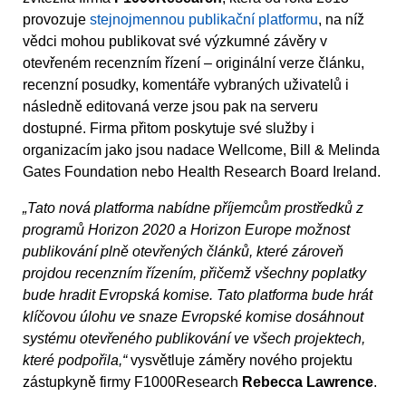
provozuje
stejnojmennou publikační platformu
, na níž
vědci mohou publikovat své výzkumné závěry v
otevřeném recenzním řízení – originální verze článku,
recenzní posudky, komentáře vybraných uživatelů i
následně editovaná verze jsou pak na serveru
dostupné. Firma přitom poskytuje své služby i
organizacím jako jsou nadace Wellcome, Bill & Melinda
Gates Foundation nebo Health Research Board Ireland.
„Tato nová platforma nabídne příjemcům prostředků z
programů Horizon 2020 a Horizon Europe možnost
publikování plně otevřených článků, které zároveň
projdou recenzním řízením, přičemž všechny poplatky
bude hradit Evropská komise. Tato platforma bude hrát
klíčovou úlohu ve snaze Evropské komise dosáhnout
systému otevřeného publikování ve všech projektech,
které podpořila,“
vysvětluje záměry nového projektu
zástupkyně firmy F1000Research
Rebecca Lawrence
.