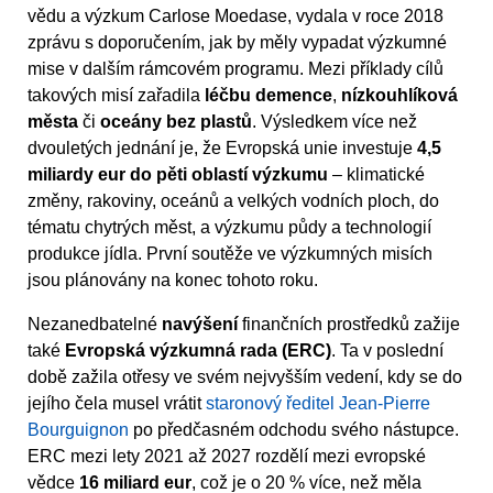
vědu a výzkum Carlose Moedase, vydala v roce 2018
zprávu s doporučením, jak by měly vypadat výzkumné
mise v dalším rámcovém programu. Mezi příklady cílů
takových misí zařadila
léčbu demence
,
nízkouhlíková
města
či
oceány bez plastů
. Výsledkem více než
dvouletých jednání je, že Evropská unie investuje
4,5
miliardy eur do pěti oblastí výzkumu
– klimatické
změny, rakoviny, oceánů a velkých vodních ploch, do
tématu chytrých měst, a výzkumu půdy a technologií
produkce jídla. První soutěže ve výzkumných misích
jsou plánovány na konec tohoto roku.
Nezanedbatelné
navýšení
finančních prostředků zažije
také
Evropská výzkumná rada (ERC)
. Ta v poslední
době zažila otřesy ve svém nejvyšším vedení, kdy se do
jejího čela musel vrátit
staronový ředitel Jean-Pierre
Bourguignon
po předčasném odchodu svého nástupce.
ERC mezi lety 2021 až 2027 rozdělí mezi evropské
vědce
16 miliard eur
, což je o 20 % více, než měla