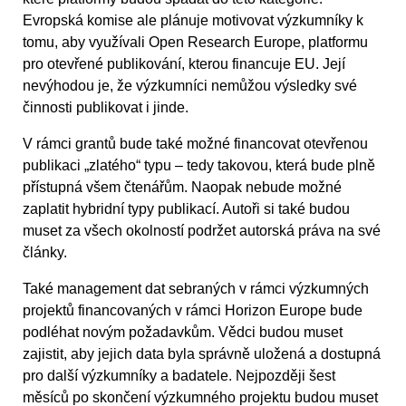
Evropská komise ale plánuje motivovat výzkumníky k
tomu, aby využívali Open Research Europe, platformu
pro otevřené publikování, kterou financuje EU. Její
nevýhodou je, že výzkumníci nemůžou výsledky své
činnosti publikovat i jinde.
V rámci grantů bude také možné financovat otevřenou
publikaci „zlatého“ typu – tedy takovou, která bude plně
přístupná všem čtenářům. Naopak nebude možné
zaplatit hybridní typy publikací. Autoři si také budou
muset za všech okolností podržet autorská práva na své
články.
Také management dat sebraných v rámci výzkumných
projektů financovaných v rámci Horizon Europe bude
podléhat novým požadavkům. Vědci budou muset
zajistit, aby jejich data byla správně uložená a dostupná
pro další výzkumníky a badatele. Nejpozději šest
měsíců po skončení výzkumného projektu budou muset