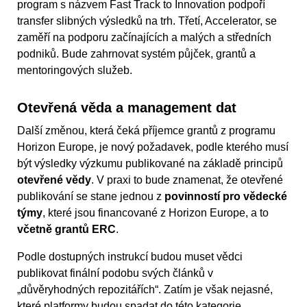
program s názvem Fast Track to Innovation podpoří
transfer slibných výsledků na trh. Třetí, Accelerator, se
zaměří na podporu začínajících a malých a středních
podniků. Bude zahrnovat systém půjček, grantů a
mentoringových služeb.
Otevřená věda a management dat
Další změnou, která čeká příjemce grantů z programu
Horizon Europe, je nový požadavek, podle kterého musí
být výsledky výzkumu publikované na základě principů
otevřené vědy
. V praxi to bude znamenat, že otevřené
publikování se stane jednou z
povinností pro vědecké
týmy
, které jsou financované z Horizon Europe, a to
včetně grantů ERC
.
Podle dostupných instrukcí budou muset vědci
publikovat finální podobu svých článků v
„důvěryhodných repozitářích“. Zatím je však nejasné,
které platformy budou spadat do této kategorie.