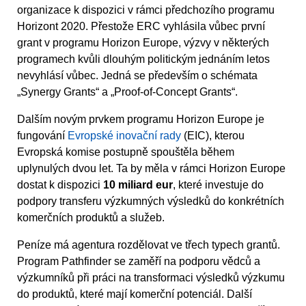
organizace k dispozici v rámci předchozího programu
Horizont 2020. Přestože ERC vyhlásila vůbec první
grant v programu Horizon Europe, výzvy v některých
programech kvůli dlouhým politickým jednáním letos
nevyhlásí vůbec. Jedná se především o schémata
„Synergy Grants“ a „Proof-of-Concept Grants“.
Dalším novým prvkem programu Horizon Europe je
fungování
Evropské inovační rady
(EIC), kterou
Evropská komise postupně spouštěla během
uplynulých dvou let. Ta by měla v rámci Horizon Europe
dostat k dispozici
10 miliard eur
, které investuje do
podpory transferu výzkumných výsledků do konkrétních
komerčních produktů a služeb.
Peníze má agentura rozdělovat ve třech typech grantů.
Program Pathfinder se zaměří na podporu vědců a
výzkumníků při práci na transformaci výsledků výzkumu
do produktů, které mají komerční potenciál. Další