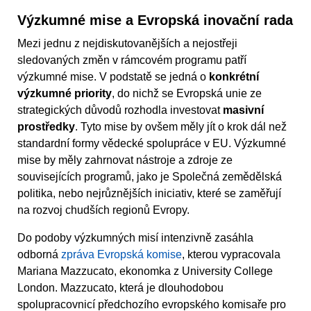
Výzkumné mise a Evropská inovační rada
Mezi jednu z nejdiskutovanějších a nejostřeji
sledovaných změn v rámcovém programu patří
výzkumné mise. V podstatě se jedná o
konkrétní
výzkumné priority
, do nichž se Evropská unie ze
strategických důvodů rozhodla investovat
masivní
prostředky
. Tyto mise by ovšem měly jít o krok dál než
standardní formy vědecké spolupráce v EU. Výzkumné
mise by měly zahrnovat nástroje a zdroje ze
souvisejících programů, jako je Společná zemědělská
politika, nebo nejrůznějších iniciativ, které se zaměřují
na rozvoj chudších regionů Evropy.
Do podoby výzkumných misí intenzivně zasáhla
odborná
zpráva Evropská komise
, kterou vypracovala
Mariana Mazzucato, ekonomka z University College
London. Mazzucato, která je dlouhodobou
spolupracovnicí předchozího evropského komisaře pro