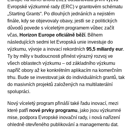
Evropské výzkumné rady (ERC) v grantovém schématu
„Starting Grants“. Po dlouhých jednáních a nejistém
finále, kdy se objevovaly obavy, jestli se z politických
důvodů povede s víceletým programem vůbec začít
včas,
Horizon Europe oficiálně běží
. Během
následujících sedmi let Evropská unie investuje do
výzkumu, vývoje a inovací rekordních
95,5 miliardy eur
.
Ty by měly v budoucnosti přinést výrazný rozvoj ve
všech oblastech výzkumu – od základního výzkumu
napříč obory až ke konkrétním aplikacím na komerčním
trhu. Bude se investovat jak do individuálních grantů, tak
do masivních projektů založených na multilaterální
spolupráci.
Nový víceletý program přináší také řadu inovací, mezi
které patří
nové prvky programu
, jako jsou výzkumné
mise, podpora Evropské inovační rady, i nová nařízení
ohledně otevřeného publikování a managementu dat.