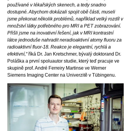
používané v lékařských skenech, a tedy snadno
dostupné. Abychom dokázali spojit obě části, museli
jsme překonat několik problémů, například velký rozdíl v
množství látky potřebného pro MRI a PET zobrazování.
Přišli jsme na inovativní řešení, jak v MRI kontrastní
látce jednoduše nahradit neradioaktivní atomy fluoru za
radioaktivní fluor-18. Reakce je elegantní, rychlá a
efektivní,“
říká Dr. Jan Kretschmer, bývalý doktorand Dr.
Poláška a první spoluautor studie, který teď pracuje ve
skupině prof. André Ferreiry Martinse ve Werner
Siemens Imaging Center na Univerzitě v Tübingenu.