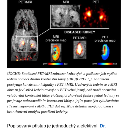
ÚOCHB: Současné PET/MRI zobrazení zdravých a poškozených myších
ledvin pomocí duální kontrastní látky [18F][Gd(FL1)]. Zobrazení
poskytuje konzistentní signály z PET i MRI. U zdravých ledvin se v MRI
obrazu jeví střed ledvin tmavý a v PET velmi jasný, což značí normální
vylučování kontrastní látky. Počínající zhoršená funkce jedné ledviny se
projevuje nahromaděním kontrastní látky a jejím pomalým vylučováním.
Přesné mapování z MRI a PET dat zajišťuje detailní morfologickou i
kvantitativní analýzu postižení ledviny.
Popisovaný přístup je jednoduchý a efektivní.
Dr.