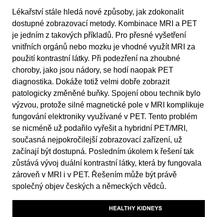
Lékařství stále hledá nové způsoby, jak zdokonalit
dostupné zobrazovací metody. Kombinace MRI a PET
je jedním z takových příkladů. Pro přesné vyšetření
vnitřních orgánů nebo mozku je vhodné využít MRI za
použití kontrastní látky. Při podezření na zhoubné
choroby, jako jsou nádory, se hodí naopak PET
diagnostika. Dokáže totiž velmi dobře zobrazit
patologicky změněné buňky. Spojení obou technik bylo
výzvou, protože silné magnetické pole v MRI komplikuje
fungování elektroniky využívané v PET. Tento problém
se nicméně už podařilo vyřešit a hybridní PET/MRI,
současná nejpokročilejší zobrazovací zařízení, už
začínají být dostupná. Posledním úkolem k řešení tak
zůstává vývoj duální kontrastní látky, která by fungovala
zároveň v MRI i v PET. Řešením může být právě
společný objev českých a německých vědců.