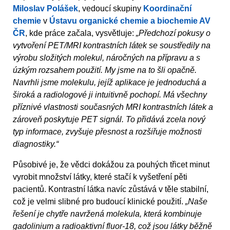
Miloslav Polášek
, vedoucí skupiny
Koordinační
chemie
v
Ústavu organické chemie a biochemie AV
ČR
, kde práce začala, vysvětluje:
„Předchozí pokusy o
vytvoření PET/MRI kontrastních látek se soustředily na
výrobu složitých molekul, náročných na přípravu a s
úzkým rozsahem použití. My jsme na to šli opačně.
Navrhli jsme molekulu, jejíž aplikace je jednoduchá a
široká a radiologové ji intuitivně pochopí. Má všechny
příznivé vlastnosti současných MRI kontrastních látek a
zároveň poskytuje PET signál. To přidává zcela nový
typ informace, zvyšuje přesnost a rozšiřuje možnosti
diagnostiky.“
Působivé je, že vědci dokážou za pouhých třicet minut
vyrobit množství látky, které stačí k vyšetření pěti
pacientů. Kontrastní látka navíc zůstává v těle stabilní,
což je velmi slibné pro budoucí klinické použití.
„Naše
řešení je chytře navržená molekula, která kombinuje
gadolinium a radioaktivní fluor-18, což jsou látky běžně