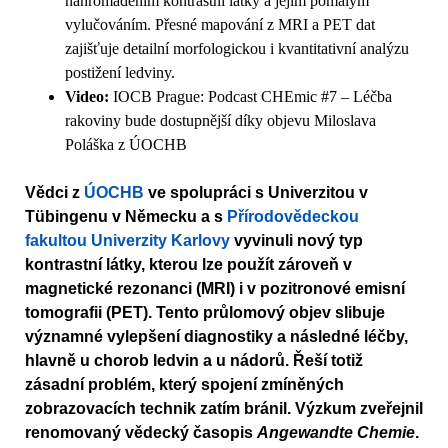
nahromaděním kontrastní látky a jejím pomalým
vylučováním. Přesné mapování z MRI a PET dat
zajišťuje detailní morfologickou i kvantitativní analýzu
postižení ledviny.
Video:
IOCB Prague: Podcast CHEmic #7 – Léčba
rakoviny bude dostupnější díky objevu Miloslava
Poláška z ÚOCHB
Vědci z
ÚOCHB
ve spolupráci s Univerzitou v
Tübingenu v Německu a s
Přírodovědeckou
fakultou Univerzity Karlovy
vyvinuli nový typ
kontrastní látky, kterou lze použít zároveň v
magnetické rezonanci (MRI) i v pozitronové emisní
tomografii (PET). Tento průlomový objev slibuje
významné vylepšení diagnostiky a následné léčby,
hlavně u chorob ledvin a u nádorů. Řeší totiž
zásadní problém, který spojení zmíněných
zobrazovacích technik zatím bránil. Výzkum zveřejnil
renomovaný vědecký časopis
Angewandte Chemie
.