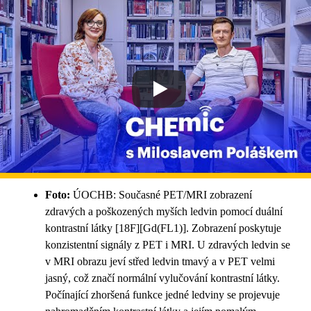
Foto:
ÚOCHB: Současné PET/MRI zobrazení
zdravých a poškozených myších ledvin pomocí duální
kontrastní látky [18F][Gd(FL1)]. Zobrazení poskytuje
konzistentní signály z PET i MRI. U zdravých ledvin se
v MRI obrazu jeví střed ledvin tmavý a v PET velmi
jasný, což značí normální vylučování kontrastní látky.
Počínající zhoršená funkce jedné ledviny se projevuje