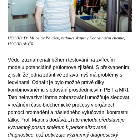
ÚOCHB: Dr. Miloslav Polášek, vedoucí skupiny Koordinační chemie,
ÚOCHB AV ČR.
Vědci zaznamenali během testování na zvířecím
modelu potenciálně průlomové zjištění. S překvapením
zjistili, že jedna zdánlivě zdravá myš má problémy s
ledvinami. Odhalit je bylo možné právě díky
kombinovanému sledování prostřednictvím PET a MRI.
Tato neinvazivní forma zobrazování umožňuje sledovat
v reálném čase biochemické procesy v orgánech
pomocí hromadění a následného vylučování kontrastní
látky. Prof. Martins dodává:
„Tato metoda představuje
významný posun směrem k personalizované
diagnostice, což potvrzuje významný diagnostický