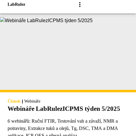
LabRulez
|
Článek
Webináře
Webináře LabRulezICPMS týden 5/2025
6 webinářů: Ruční FTIR, Testování vah a závaží, NMR a
potraviny, Extrakce tuků a olejů, Tg, DSC, TMA a DMA
aplikace, ICP-OES a přesná analýza.