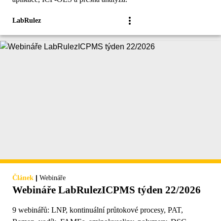
LabRulez
|
Článek
Webináře
Webináře LabRulezICPMS týden 22/2026
9 webinářů: LNP, kontinuální průtokové procesy, PAT,