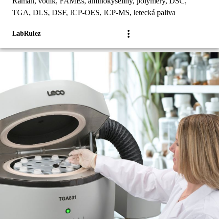
Raman, vodík, FAMEs, aminokyseliny, polymery, DSC,
TGA, DLS, DSF, ICP-OES, ICP-MS, letecká paliva
LabRulez