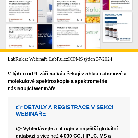
LabRulez: Webináře LabRulezICPMS týden 37/2024
V týdnu od 9. září na Vás čekají v oblasti atomové a
molekulové spektroskopie a spektrometrie
následující webináře.
👉 DETAILY A REGISTRACE V SEKCI
WEBINÁŘE
👉 Vyhledávejte a filtrujte v největší globální
databázi
s více než
4 000 GC, HPLC, MS a