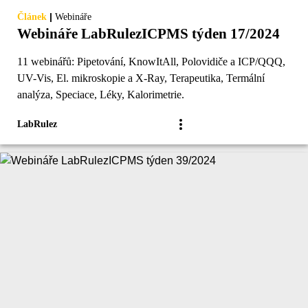
|
Článek
Webináře
Webináře LabRulezICPMS týden 17/2024
11 webinářů: Pipetování, KnowItAll, Polovidiče a ICP/QQQ,
UV-Vis, El. mikroskopie a X-Ray, Terapeutika, Termální
analýza, Speciace, Léky, Kalorimetrie.
LabRulez