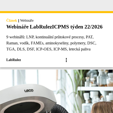
|
Článek
Webináře
Webináře LabRulezICPMS týden 22/2026
9 webinářů: LNP, kontinuální průtokové procesy, PAT,
Raman, vodík, FAMEs, aminokyseliny, polymery, DSC,
TGA, DLS, DSF, ICP-OES, ICP-MS, letecká paliva
LabRulez