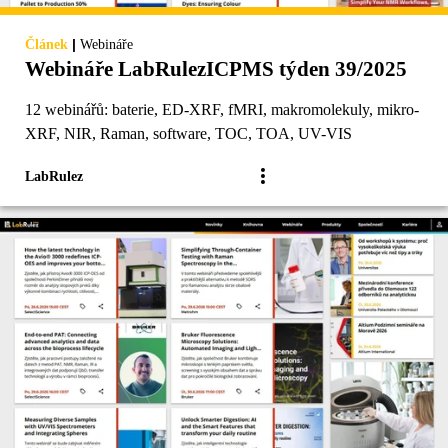
|
Článek
Webináře
Webináře LabRulezICPMS týden 39/2025
12 webinářů: baterie, ED-XRF, fMRI, makromolekuly, mikro-
XRF, NIR, Raman, software, TOC, TOA, UV-VIS
LabRulez