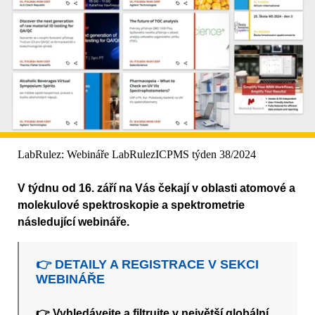
LabRulez: Webináře LabRulezICPMS týden 38/2024
V týdnu od 16. září na Vás čekají v oblasti atomové a
molekulové spektroskopie a spektrometrie
následující webináře.
👉 DETAILY A REGISTRACE V SEKCI
WEBINÁŘE
👉 Vyhledávejte a filtrujte v největší globální