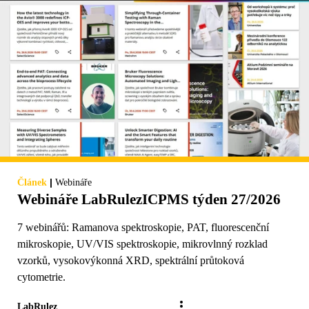
|
Článek
Webináře
Webináře LabRulezICPMS týden 27/2026
7 webinářů: Ramanova spektroskopie, PAT, fluorescenční
mikroskopie, UV/VIS spektroskopie, mikrovlnný rozklad
vzorků, vysokovýkonná XRD, spektrální průtoková
cytometrie.
LabRulez