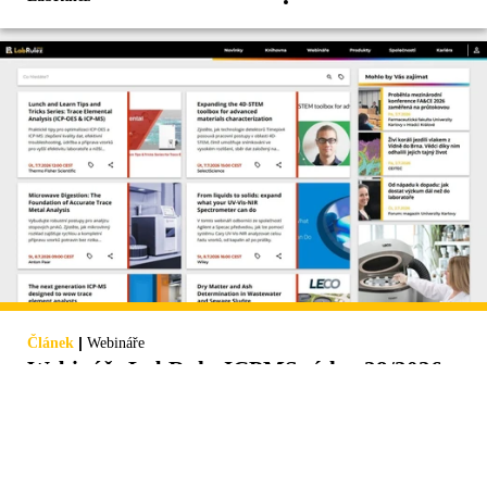
|
Článek
Webináře
Webináře LabRulezICPMS týden 28/2026
8 webinářů: ICP-OES, ICP-MS, stopová analýza prvků, 4D-
STEM, mikrovlnný rozklad, UV-Vis-NIR, termogravimetrie,
software ICP Expert.