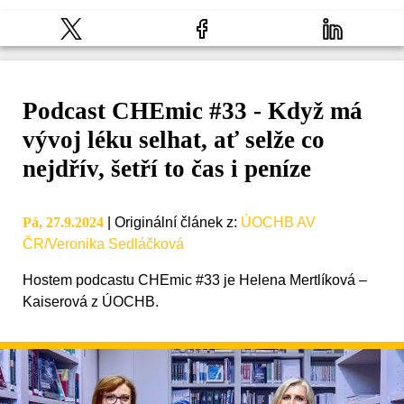
Podcast CHEmic #33 - Když má
vývoj léku selhat, ať selže co
nejdřív, šetří to čas i peníze
Pá, 27.9.2024
|
Originální článek z
:
ÚOCHB AV
ČR/Veronika Sedláčková
Hostem podcastu CHEmic #33 je Helena Mertlíková –
Kaiserová z ÚOCHB.