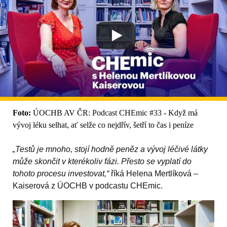
Foto:
ÚOCHB AV ČR: Podcast CHEmic #33 - Když má
vývoj léku selhat, ať selže co nejdřív, šetří to čas i peníze
„Testů je mnoho, stojí hodně peněz a vývoj léčivé látky
může skončit v kterékoliv fázi. Přesto se vyplatí do
tohoto procesu investovat,“
říká Helena Mertlíková –
Kaiserová z ÚOCHB v podcastu CHEmic.