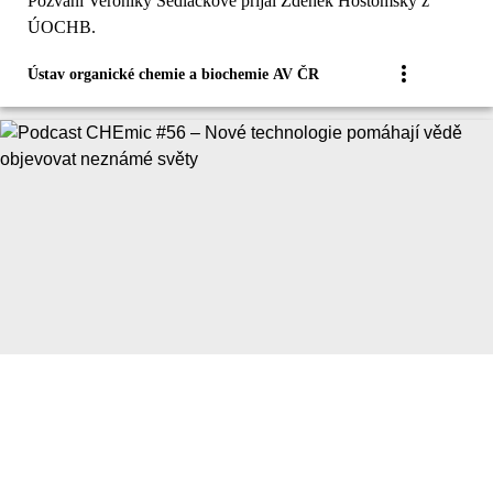
Pozvání Veroniky Sedláčkové přijal Zdeněk Hostomský z
ÚOCHB.
Ústav organické chemie a biochemie AV ČR
|
Video
Popularizace
Podcast CHEmic #56 – Nové technologie
pomáhají vědě objevovat neznámé světy