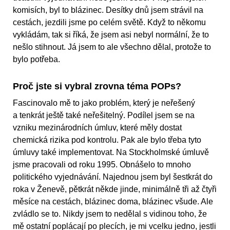
komisích, byl to blázinec. Desítky dnů jsem strávil na
cestách, jezdili jsme po celém světě. Když to někomu
vykládám, tak si říká, že jsem asi nebyl normální, že to
nešlo stihnout. Já jsem to ale všechno dělal, protože to
bylo potřeba.
Proč jste si vybral zrovna téma POPs?
Fascinovalo mě to jako problém, který je neřešený
a tenkrát ještě také neřešitelný. Podílel jsem se na
vzniku mezinárodních úmluv, které měly dostat
chemická rizika pod kontrolu. Pak ale bylo třeba tyto
úmluvy také implementovat. Na Stockholmské úmluvě
jsme pracovali od roku 1995. Obnášelo to mnoho
politického vyjednávání. Najednou jsem byl šestkrát do
roka v Ženevě, pětkrát někde jinde, minimálně tři až čtyři
měsíce na cestách, blázinec doma, blázinec všude. Ale
zvládlo se to. Nikdy jsem to nedělal s vidinou toho, že
mě ostatní poplácají po plecích, je mi vcelku jedno, jestli