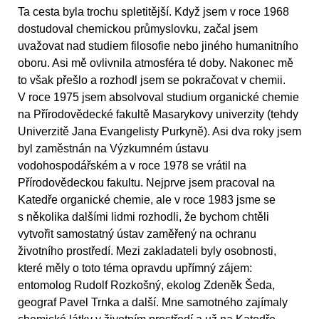
Ta cesta byla trochu spletitější. Když jsem v roce 1968
dostudoval chemickou průmyslovku, začal jsem
uvažovat nad studiem filosofie nebo jiného humanitního
oboru. Asi mě ovlivnila atmosféra té doby. Nakonec mě
to však přešlo a rozhodl jsem se pokračovat v chemii.
V roce 1975 jsem absolvoval studium organické chemie
na Přírodovědecké fakultě Masarykovy univerzity (tehdy
Univerzitě Jana Evangelisty Purkyně). Asi dva roky jsem
byl zaměstnán na Výzkumném ústavu
vodohospodářském a v roce 1978 se vrátil na
Přírodovědeckou fakultu. Nejprve jsem pracoval na
Katedře organické chemie, ale v roce 1983 jsme se
s několika dalšími lidmi rozhodli, že bychom chtěli
vytvořit samostatný ústav zaměřený na ochranu
životního prostředí. Mezi zakladateli byly osobnosti,
které měly o toto téma opravdu upřímný zájem:
entomolog Rudolf Rozkošný, ekolog Zdeněk Šeda,
geograf Pavel Trnka a další. Mne samotného zajímaly