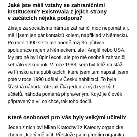
Jaké jste měli vztahy se zahraničními
institucemi? Existovala z jejich strany
v začátcích nějaká podpora?
Zkraje za socialismu nám ze zahraničí moc nepomáhali,
měli jsem jen pár kontaktů kolem, například v Německu.
Po roce 1990 se to ale hodně rozjelo, přibylo
spolupráce nejen s Německem, ale i Anglií nebo USA.
My pro ně byli úplní exoti, ale pro mě osobně zahraničí
sehrálo velkou roli. V roce 1988 jsem byl totiž na stáži
ve Finsku a na publikacích, které jsem tam napsal, jsem
poté v roce 1990 udělal v Česku habilitaci. To byla
šťastná náhoda. Ale jak říká jeden z mých velkých
učitelů, náhoda pomáhá připraveným. Když je člověk
připravený a ví, co chce, tak toho docílí.
Které osobnosti pro Vás byly velkými učiteli?
Jeden z nich byl Milan Kratochvíl z Katedry organické
chemie, který mě učil. Přestože jsem předtím organiku