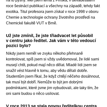
na to pyšný. Měl jsem téma z Finska, v devadesátém
roce šestnáct publikací a všechny na západě, tehdy fakt
exotika. Titul profesora jsem získal v roce 1998 v oboru
Chemie a technologie ochrany životního prostředí na
Chemické fakultě VUT v Brně.
Už jste zmínil, že jste třiadvacet let působil
v centru jako ředitel. Jak vám v této vedoucí
pozici bylo?
Nikdy jsem neměl ve zvyku někoho přehnaně
kontrolovat, spíš jsem si vždy uvědomoval, že lidé sami
musejí chtít, pokud mají něco dělat. Mladé lidi jsem se
snažil vést hlavně k tomu, aby vědu dělali dobře.
Studentům jsem říkal, že když chtějí něčeho dosáhnout,
tak musí být dobří. Nemůže to být jen dobrými
podmínkami, které jsme jim vybudovali, ale taky tím, že
oni sami budou o něco usilovat.
V roce 2013 se stala novou ředitelkou centra