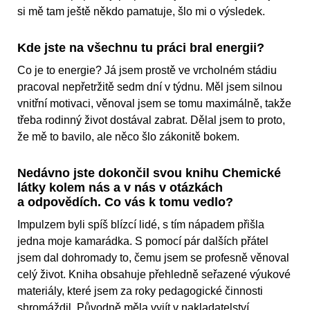
si mě tam ještě někdo pamatuje, šlo mi o výsledek.
Kde jste na všechnu tu práci bral energii?
Co je to energie? Já jsem prostě ve vrcholném stádiu
pracoval nepřetržitě sedm dní v týdnu. Měl jsem silnou
vnitřní motivaci, věnoval jsem se tomu maximálně, takže
třeba rodinný život dostával zabrat. Dělal jsem to proto,
že mě to bavilo, ale něco šlo zákonitě bokem.
Nedávno jste dokončil svou knihu Chemické
látky kolem nás a v nás v otázkách
a odpovědích. Co vás k tomu vedlo?
Impulzem byli spíš blízcí lidé, s tím nápadem přišla
jedna moje kamarádka. S pomocí pár dalších přátel
jsem dal dohromady to, čemu jsem se profesně věnoval
celý život. Kniha obsahuje přehledně seřazené výukové
materiály, které jsem za roky pedagogické činnosti
shromáždil. Původně měla vyjít v nakladatelství