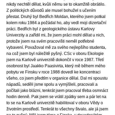
nikdy nechtěl dělat, kvůli němu se to okamžitě obrátilo.
Z politických důvodů ale musel bohužel s učením
přestat. Druhý byl Bedřich Moldan, kterého jsem potkal
kolem roku 1984 a požádal ho, aby vedl moji dizertační
práci. Bedřich byl z geologického ústavu Karlovy
Univerzity a zařídil mi, že jsem práci mohl dělat u nich,
protože jsem na svém pracovišti neměl potřebné
vybavení. Považoval mě za svého nejlepšího studenta,
na což jsem byl náležitě pyšný. CSc v oboru Ekologie
jsem na Karlově univerzitě dokončil v roce 1987. Třetí
osobnost byl Jaakko Paasivirta, který mě během mého
pobytu ve Finsku v roce 1988 dovedl ke koncentraci
všeho, co jsem předtím v organice dělal. Dal mi spoustu
nápadů, seděli jsme spolu a vymýšleli, pracovali a
počítali jako blázni, tenkrát jsem pracoval třeba osmnáct
hodin denně. Pak jsem se vrátil zpátky sem a pár let na
to se na Karlově univerzitě habilitoval v oboru Vědy o
životním prostředí. Tenkrát to všechny štvalo, ale já jsem