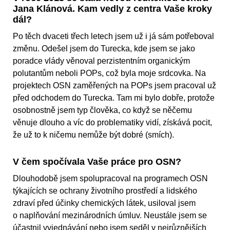
Jana Klánová. Kam vedly z centra Vaše kroky
dál?
Po těch dvaceti třech letech jsem už i já sám potřeboval
změnu. Odešel jsem do Turecka, kde jsem se jako
poradce vlády věnoval perzistentním organickým
polutantům neboli POPs, což byla moje srdcovka. Na
projektech OSN zaměřených na POPs jsem pracoval už
před odchodem do Turecka. Tam mi bylo dobře, protože
osobnostně jsem typ člověka, co když se něčemu
věnuje dlouho a víc do problematiky vidí, získává pocit,
že už to k ničemu nemůže být dobré (smích).
V čem spočívala Vaše práce pro OSN?
Dlouhodobě jsem spolupracoval na programech OSN
týkajících se ochrany životního prostředí a lidského
zdraví před účinky chemických látek, usiloval jsem
o naplňování mezinárodních úmluv. Neustále jsem se
účastnil vyjednávání nebo jsem seděl v nejrůznějších