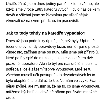
Určitě. Já už jsem dnes jediný pamětník toho všeho, ale
když jsme v roce 1983 katedru vytvořili, bylo nás celkem
devět a všichni jsme se životnímu prostředí nějak
věnovali už na svém předchozím pracovišti.
Jak to tedy tehdy na katedře vypadalo?
Dnes už jsou podmínky úplně jiné, než byly. Upřímně
řečeno to byl tehdy opravdový bizár, neměli jsme prostě
vůbec nic, začínali jsme od nuly. Měli jsme pár přístrojů,
které patřily spíš do muzea, jinak ale vlastně jen dvě
prázdné laboratoře. Ale i to byl pro nás určitě impulz, ta
potřeba si celé zázemí teprve vybudovat. Lidé se tu
všechno museli učit postupně, do devadesátých let to
bylo ukoptěné, ale dál už to šlo. Nemám ve zvyku žvanit
nějak pyšně, ale myslím si, že na to, co jsme vybudovali,
můžeme být hrdí, a schválně přitom používám množné
číslo.