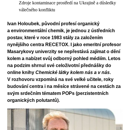
Zdroje kontaminace prostředí na Ukrajině a důsledky
válečného konfliktu
Ivan Holoubek, původní profesí organický
a environmentální chemik, je jednou z ústředních
postav, které v roce 1983 stály za založením
nynějšího centra RECETOX. I jako emeritní profesor
Masarykovy univerzity se nepřestává zajímat o dění
kolem a nabízet svůj odborný pohled médiím. Letos
na podzim shrnul své celoživotní přednášky do
online knihy
Chemické látky kolem nás a v nás
.
V rozhovoru vzpomíná na své velké učitele, roky
budování centra i na měsíce strávené na cestách za
svým srdečním tématem POPs (perzistentních
organických polutantů).