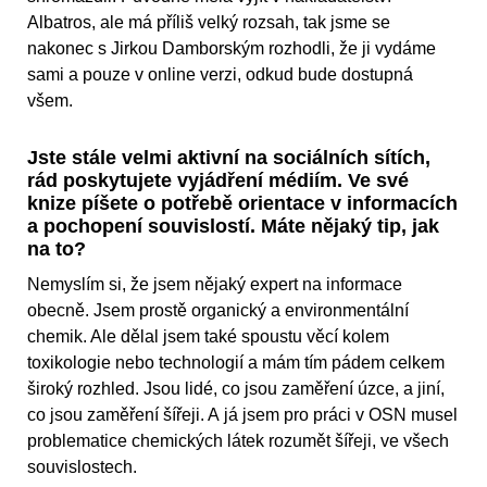
Albatros, ale má příliš velký rozsah, tak jsme se
nakonec s Jirkou Damborským rozhodli, že ji vydáme
sami a pouze v online verzi, odkud bude dostupná
všem.
Jste stále velmi aktivní na sociálních sítích,
rád poskytujete vyjádření médiím. Ve své
knize píšete o potřebě orientace v informacích
a pochopení souvislostí. Máte nějaký tip, jak
na to?
Nemyslím si, že jsem nějaký expert na informace
obecně. Jsem prostě organický a environmentální
chemik. Ale dělal jsem také spoustu věcí kolem
toxikologie
nebo technologií a mám
tím pádem celkem
široký rozhled. Jsou lidé, co jsou zaměření úzce, a jiní,
co jsou zaměření šířeji. A já jsem pro práci v OSN musel
problematice chemických látek rozumět šířeji, ve všech
souvislostech.