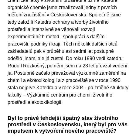
chemické látky v životním prostředí a už na Katedře
organické chemie jsme zrealizovali jedny z prvních
měření znečištění v Československu. Společně jsme
tedy založili Katedru ochrany a tvorby životního
prostředí a intenzivně se věnovali rozvoji
experimentálních metod i spolupráci s dalšími
pracovišti, podniky i kraji. Těch několik dalších otců
zakladatelů pak v průběhu asi sedmi let postupně
odešlo jinam, ale já zůstal. Do roku 1990 vedl katedru
Rudolf Rozkošný, po něm jsem
na 23 let
převzal vedení
já.
Postupně začalo převažovat výzkumné zaměření
na
chemii a ekotoxikologii a z pracoviště se v roce 1990
stala nejprve Katedra a v roce 2004 - po změně struktury
fakulty – Výzkumné centrum pro chemii životního
prostředí a ekotoxikologii.
Byl to právě tehdejší špatný stav životního
prostředí v Československu, který byl pro Vás
impulsem k vytvoření nového pracoviště?