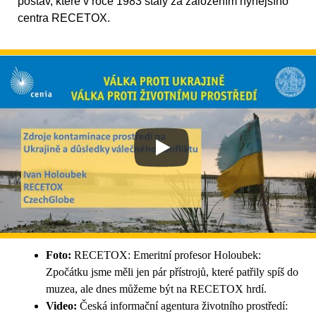
postav, které v roce 1983 stály za založením nynějšího
centra RECETOX.
Foto:
RECETOX: Emeritní profesor Holoubek:
Zpočátku jsme měli jen pár přístrojů, které patřily spíš do
muzea, ale dnes můžeme být na RECETOX hrdí.
Video:
Česká informační agentura životního prostředí: