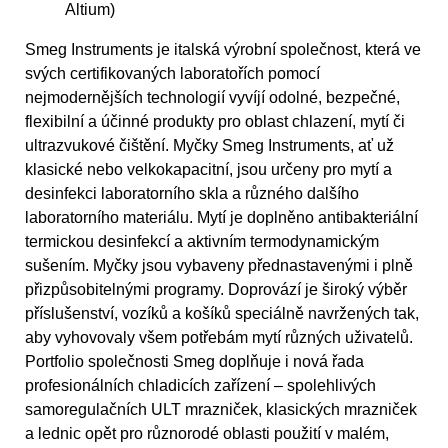
Altium)
Smeg Instruments je italská výrobní společnost, která ve
svých certifikovaných laboratořích pomocí
nejmodernějších technologií vyvíjí odolné, bezpečné,
flexibilní a účinné produkty pro oblast chlazení, mytí či
ultrazvukové čištění. Myčky Smeg Instruments, ať už
klasické nebo velkokapacitní, jsou určeny pro mytí a
desinfekci laboratorního skla a různého dalšího
laboratorního materiálu. Mytí je doplněno antibakteriální
termickou desinfekcí a aktivním termodynamickým
sušením. Myčky jsou vybaveny přednastavenými i plně
přizpůsobitelnými programy. Doprovází je široký výběr
příslušenství, vozíků a košíků speciálně navržených tak,
aby vyhovovaly všem potřebám mytí různých uživatelů.
Portfolio společnosti Smeg doplňuje i nová řada
profesionálních chladicích zařízení – spolehlivých
samoregulačních ULT mrazniček, klasických mrazniček
a lednic opět pro různorodé oblasti použití v malém,