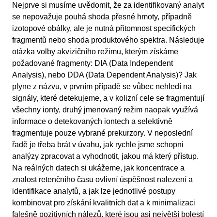
Nejprve si musíme uvědomit, že za identifikovaný analyt
se nepovažuje pouhá shoda přesné hmoty, případně
izotopové obálky, ale je nutná přítomnost specifických
fragmentů nebo shoda produktového spektra. Následuje
otázka volby akvizičního režimu, kterým získáme
požadované fragmenty: DIA (Data Independent
Analysis), nebo DDA (Data Dependent Analysis)? Jak
plyne z názvu, v prvním případě se vůbec nehledí na
signály, které detekujeme, a v kolizní cele se fragmentují
všechny ionty, druhý jmenovaný režim naopak využívá
informace o detekovaných iontech a selektivně
fragmentuje pouze vybrané prekurzory. V neposlední
řadě je třeba brát v úvahu, jak rychle jsme schopni
analýzy zpracovat a vyhodnotit, jakou má který přístup.
Na reálných datech si ukážeme, jak koncentrace a
znalost retenčního času ovlivní úspěšnost nalezení a
identifikace analytů, a jak lze jednotlivé postupy
kombinovat pro získání kvalitních dat a k minimalizaci
falešně pozitivních nálezů, které jsou asi největší bolestí