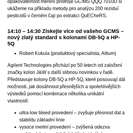
opakovatelnost měření přístroje GC/MS QQQ 7010D si
ukážeme na příkladu metody pro analýzu 200 reziduí
pesticidů v černém čaji po extrakci QuECheRS.
14:10 – 14:30 Získejte více od vašeho GCMS –
nový zlatý standard s kolonami DB-5Q a HP-
5Q
Robert Kukula (produktový specialista, Altium)
Agilent Technologies přichází po 50 letech od založení
značky kolon J&W s další slibnou novinkou v řadě.
Představuje kolony DB-5Q a HP-5Q, které posouvají dál
možnosti, jak dosáhnout přesnějších a spolehlivějších
výsledků pomocí kombinace několika unikátní
vlastností:
ultra-low bleed provedení – zvyšuje přesnost dat a
stabilitu základní linie
vysoce inertní provedení – zvýšená odezva