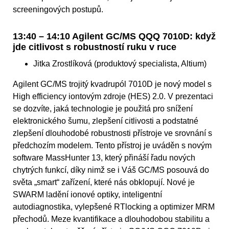
screeningových postupů.
13:40 – 14:10 Agilent GC/MS QQQ 7010D: když
jde citlivost s robustností ruku v ruce
Jitka Zrostlíková (produktový specialista, Altium)
Agilent GC/MS trojitý kvadrupól 7010D je nový model s
High efficiency iontovým zdroje (HES) 2.0. V prezentaci
se dozvíte, jaká technologie je použitá pro snížení
elektronického šumu, zlepšení citlivosti a podstatné
zlepšení dlouhodobé robustnosti přístroje ve srovnání s
předchozím modelem. Tento přístroj je uváděn s novým
software MassHunter 13, který přináší řadu nových
chytrých funkcí, díky nimž se i Váš GC/MS posouvá do
světa „smart“ zařízení, které nás obklopují. Nové je
SWARM ladění ionové optiky, inteligentní
autodiagnostika, vylepšené RTlocking a optimizer MRM
přechodů. Meze kvantifikace a dlouhodobou stabilitu a