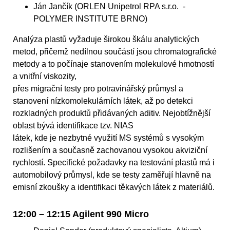
Ján Jančík (ORLEN Unipetrol RPA s.r.o. -
POLYMER INSTITUTE BRNO)
Analýza plastů vyžaduje širokou škálu analytických
metod, přičemž nedílnou součástí jsou chromatografické
metody a to počínaje stanovením molekulové hmotností
a vnitřní viskozity,
přes migrační testy pro potravinářský průmysl a
stanovení nízkomolekulárních látek, až po detekci
rozkladných produktů přidávaných aditiv. Nejobtížnější
oblast bývá identifikace tzv. NIAS
látek, kde je nezbytné využití MS systémů s vysokým
rozlišením a současně zachovanou vysokou akviziční
rychlostí. Specifické požadavky na testování plastů má i
automobilový průmysl, kde se testy zaměřují hlavně na
emisní zkoušky a identifikaci těkavých látek z materiálů.
12:00 – 12:15 Agilent 990 Micro