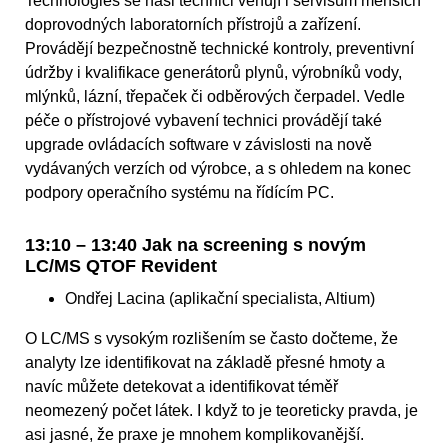
Technologies se naši technici věnují i servisům menších
doprovodných laboratorních přístrojů a zařízení.
Provádějí bezpečnostně technické kontroly, preventivní
údržby i kvalifikace generátorů plynů, výrobníků vody,
mlýnků, lázní, třepaček či odběrových čerpadel. Vedle
péče o přístrojové vybavení technici provádějí také
upgrade ovládacích software v závislosti na nově
vydávaných verzích od výrobce, a s ohledem na konec
podpory operačního systému na řídícím PC.
13:10 – 13:40 Jak na screening s novým
LC/MS QTOF Revident
Ondřej Lacina (aplikační specialista, Altium)
O LC/MS s vysokým rozlišením se často dočteme, že
analyty lze identifikovat na základě přesné hmoty a
navíc můžete detekovat a identifikovat téměř
neomezený počet látek. I když to je teoreticky pravda, je
asi jasné, že praxe je mnohem komplikovanější.