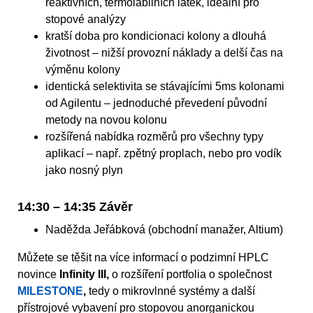
reaktivních, termolabilních látek, ideální pro
stopové analýzy
kratší doba pro kondicionaci kolony a dlouhá
životnost – nižší provozní náklady a delší čas na
výměnu kolony
identická selektivita se stávajícími 5ms kolonami
od Agilentu – jednoduché převedení původní
metody na novou kolonu
rozšířená nabídka rozměrů pro všechny typy
aplikací – např. zpětný proplach, nebo pro vodík
jako nosný plyn
14:30 – 14:35 Závěr
Naděžda Jeřábková (obchodní manažer, Altium)
Můžete se těšit na více informací o podzimní HPLC
novince
Infinity III,
o rozšíření portfolia o společnost
MILESTONE
,
tedy o mikrovlnné systémy a další
přístrojové vybavení pro stopovou anorganickou