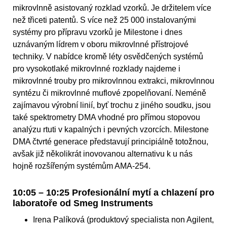
mikrovlnně asistovaný rozklad vzorků. Je držitelem více
než třiceti patentů. S více než 25 000 instalovanými
systémy pro přípravu vzorků je Milestone i dnes
uznávaným lídrem v oboru mikrovlnné přístrojové
techniky. V nabídce kromě léty osvědčených systémů
pro vysokotlaké mikrovlnné rozklady najdeme i
mikrovlnné trouby pro mikrovlnnou extrakci, mikrovlnnou
syntézu či mikrovlnné muflové zpopelňovaní. Neméně
zajímavou výrobní linií, byť trochu z jiného soudku, jsou
také spektrometry DMA vhodné pro přímou stopovou
analýzu rtuti v kapalných i pevných vzorcích. Milestone
DMA čtvrté generace představují principiálně totožnou,
avšak již několikrát inovovanou alternativu k u nás
hojně rozšířeným systémům AMA-254.
10:05 – 10:25 Profesionální mytí a chlazení pro
laboratoře od Smeg Instruments
Irena Palíková (produktový specialista non Agilent,