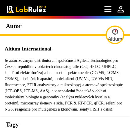
Autor
Altium International
Je autorizovaným distributorem společnosti Agilent Technologies pro
Českou republiku v oblastech chromatografie (GC, HPLC, UHPLC,
kapilární elektroforéza) a hmotnostní spektrometrie (GC/MS, LC/MS,
CE/MS), disolučních aparátů, molekulární (UV-Vis, UV-Vis-NIR,
fluorescence, FTIR analyzátory a mikroskopy) a atomové spektroskopie
(ICP-OES, ICP-MS, AAS), a v neposlední řadě také v oblasti
molekulární biologie a genomiky (analýza nukleových kyselin a
proteinů, microarray skenery a skla, PCR & RT-PCR, qPCR, řešení pro
NGS, reagencie pro mutagenezi a klonování, sondy FISH a další).
Tagy