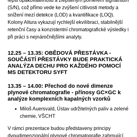
lepší opakovatelností a zlepšeným poměrem signál/šum
(S/N), což přímo vede ke zvýšení citlivosti metody a
snížení mezí detekce (LOD) a kvantifikace (LOQ).
Kolony Altura vykazují rychlejší ekvilibraci, stabilnější
retenční časy a konzistentní chromatografické výsledky i
při práci s nejnáročnějšími analyty.
12.25 – 13.35: OBĚDOVÁ PŘESTÁVKA -
SOUČÁSTÍ PŘESTÁVKY BUDE PRAKTICKÁ
ANALÝZA DECHU PRO KAŽDÉHO POMOCÍ
MS DETEKTORU SYFT
13.35 – 14.00: Přechod do nové dimenze
plynové chromatografie - přínosy GC×GC k
analýze komplexních kapalných vzorků
Miloš Auersvald, Ústav udržitelných paliv a zelené
chemie, VŠCHT
V rámci prezentace budou představeny principy
dvoudimenzionální plynové chromatografie zahrnující