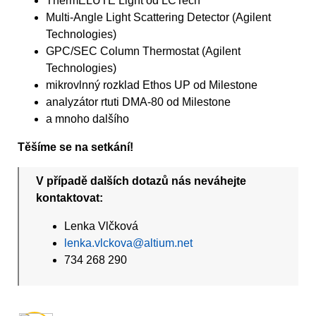
ThermELUTE Light od LCTech
Multi-Angle Light Scattering Detector (Agilent
Technologies)
GPC/SEC Column Thermostat (Agilent
Technologies)
mikrovlnný rozklad Ethos UP od Milestone
analyzátor rtuti DMA-80 od Milestone
a mnoho dalšího
Těšíme se na setkání!
V případě dalších dotazů nás neváhejte
kontaktovat:
Lenka Vlčková
lenka.vlckova@altium.net
734 268 290