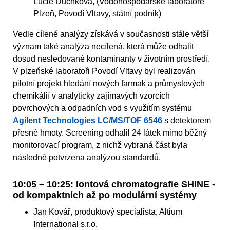
Lucie Duchková, (Vodohospodářské laboratoře
Plzeň, Povodí Vltavy, státní podnik)
Vedle cílené analýzy získává v současnosti stále větší
význam také analýza necílená, která může odhalit
dosud nesledované kontaminanty v životním prostředí.
V plzeňské laboratoři Povodí Vltavy byl realizován
pilotní projekt hledání nových farmak a průmyslových
chemikálií v analyticky zajímavých vzorcích
povrchových a odpadních vod s využitím systému
Agilent Technologies LC/MS/TOF 6546
s detektorem
přesné hmoty. Screening odhalil 24 látek mimo běžný
monitorovací program, z nichž vybraná část byla
následně potvrzena analýzou standardů.
10:05 – 10:25: Iontová chromatografie SHINE -
od kompaktních až po modulární systémy
Jan Kovář, produktový specialista, Altium
International s.r.o.