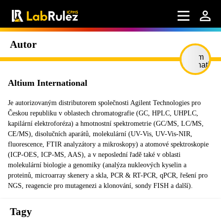
Autor
Altium International
Je autorizovaným distributorem společnosti Agilent Technologies pro
Českou republiku v oblastech chromatografie (GC, HPLC, UHPLC,
kapilární elektroforéza) a hmotnostní spektrometrie (GC/MS, LC/MS,
CE/MS), disolučních aparátů, molekulární (UV-Vis, UV-Vis-NIR,
fluorescence, FTIR analyzátory a mikroskopy) a atomové spektroskopie
(ICP-OES, ICP-MS, AAS), a v neposlední řadě také v oblasti
molekulární biologie a genomiky (analýza nukleových kyselin a
proteinů, microarray skenery a skla, PCR & RT-PCR, qPCR, řešení pro
NGS, reagencie pro mutagenezi a klonování, sondy FISH a další).
Tagy