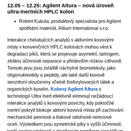
12.05 – 12.25: Agilent Altura – nová úroveň
ultra-inertních HPLC kolon
Robert Kukula, produktový specialista pro Agilent
spotřební materiál, Altium International s.r.o.
Interakce chelatujících analytů s aktivními kovovými
místy v konvenčních HPLC kolonách mohou vést k
degradaci píků, která se projevuje asymetrií, tailingem,
ztrátou účinnosti separace a především nízkou citlivostí.
Tomuto jevu jsou zvláště náchylné biomolekuly, jako
oligonukleotidy a peptidy, ale také další kovově
senzitivní sloučeniny včetně fosforylovaných látek a
organických kyselin.
Kolony Agilent Altura
s
technologií Ultra Inert efektivně eliminují nežádoucí
interakce analytů s kovovými povrchy, kdy pokročilé
inertní pokrytí blokuje aktivní kovová místa při zachování
mechanické pevnosti a tlakové odolnosti nerezové
oceli. Výsledkem jsou symetrické píky s vyšší účinností,