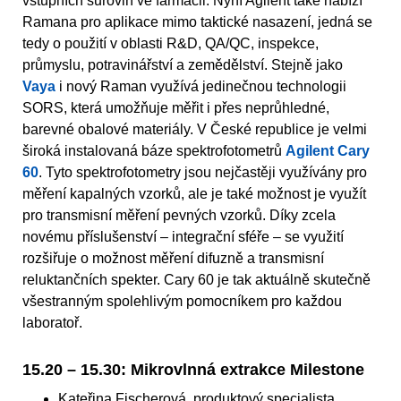
vstupních surovin ve farmacii. Nyní Agilent také nabízí
Ramana pro aplikace mimo taktické nasazení, jedná se
tedy o použití v oblasti R&D, QA/QC, inspekce,
průmyslu, potravinářství a zemědělství. Stejně jako
Vaya
i nový Raman využívá jedinečnou technologii
SORS, která umožňuje měřit i přes neprůhledné,
barevné obalové materiály. V České republice je velmi
široká instalovaná báze spektrofotometrů
Agilent Cary
60
. Tyto spektrofotometry jsou nejčastěji využívány pro
měření kapalných vzorků, ale je také možnost je využít
pro transmisní měření pevných vzorků. Díky zcela
novému příslušenství – integrační sféře – se využití
rozšiřuje o možnost měření difuzně a transmisní
reluktančních spekter. Cary 60 je tak aktuálně skutečně
všestranným spolehlivým pomocníkem pro každou
laboratoř.
15.20 – 15.30: Mikrovlnná extrakce Milestone
Kateřina Fischerová, produktový specialista,