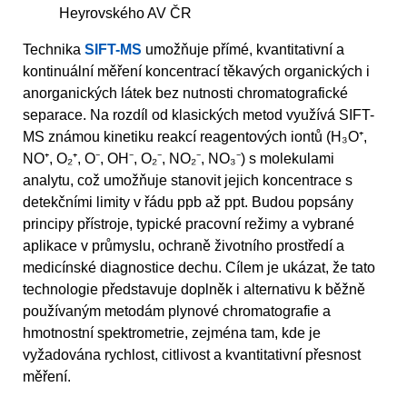
Heyrovského AV ČR
Technika
SIFT-MS
umožňuje přímé, kvantitativní a
kontinuální měření koncentrací těkavých organických i
anorganických látek bez nutnosti chromatografické
separace. Na rozdíl od klasických metod využívá SIFT-
MS známou kinetiku reakcí reagentových iontů (H₃O⁺,
NO⁺, O₂⁺, O⁻, OH⁻, O₂⁻, NO₂⁻, NO₃⁻) s molekulami
analytu, což umožňuje stanovit jejich koncentrace s
detekčními limity v řádu ppb až ppt. Budou popsány
principy přístroje, typické pracovní režimy a vybrané
aplikace v průmyslu, ochraně životního prostředí a
medicínské diagnostice dechu. Cílem je ukázat, že tato
technologie představuje doplněk i alternativu k běžně
používaným metodám plynové chromatografie a
hmotnostní spektrometrie, zejména tam, kde je
vyžadována rychlost, citlivost a kvantitativní přesnost
měření.