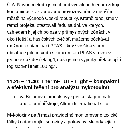
ČIA. Novou metodu jsme ihned využili při hledání zdroje
kontaminace ve vodovodu provozovaném v menším
městě na východě České republiky. Kromě toho jsme v
rámci projektu otestovali řadu studní, ve kterých,
vzhledem k jejich poloze v průmyslových zónách, v
okolí letišť a hasičských cvičišť, můžeme očekávat
možnou kontaminaci PFAS. I když většina studní
obsahuje pitnou vodu s koncentrací PFAS v rozmezí
jednotek až desítek ng/l, našli jsme i výjimky překračující
legislativní limit 100 ng/l.
11.25 – 11.40: ThermELUTE Light – kompaktní
a efektivní řešení pro analýzu mykotoxinů
Iva Belanová, produktový specialista pro malé
laboratorní přístroje, Altium International s.r.o.
Mykotoxiny patří mezi pravidelně monitorované toxické
látky kontaminující suroviny a potraviny. Metody jejich