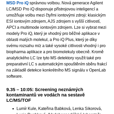
MSD Pro iQ
správnou volbou. Nová generace Agilent
LC/MSD Pro iQ disponuje přístrojovou inteligencí a
umožňuje volbu mezi čtyřmi iontovými zdroji: klasickým
ESI iontovým zdrojem, AJS zdrojem s vyšší citlivostí,
APCI a multimode iontovým zdrojem. Lze si vybrat mezi
modely Pro iQ, který je vhodný pro běžné aplikace v
oblasti malých molekul, a Pro iQ Plus, který je díky
svému rozsahu m/z a také vysoké citlivosti vhodný i pro
biopharma aplikace a pro biomolekuly obecně. Kromě
analytického LC lze tyto MS detektory využít také pro
preparativní LC s automatickým spouštěním sběru frakcí
na základě detekce konkrétního MS signálu v OpenLab
software.
9.35 – 10:05: Screening neznámých
kontaminantů ve vodách na sestavě
LC/MS/TOF
Lumír Kule, Kateřina Babková, Lenka Sikorová,