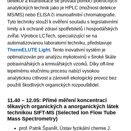
detekce a kvantifikace se provádí pomocí pokročilých
analytických technik jako je HPLC (možnost detekce
MS/MS) nebo ELISA či imunoafinitní chromatografie.
Tyto techniky slouží k ověření souladu s legislativními
limity a k ochraně zdraví spotřebitelů i hospodářských
zvířat. Výrobce LCTech, specializující se na
automatizovanou laboratorní techniku, představuje
ThermELUTE Light
. Tento inovativní systém je
optimalizován pro analýzu mykotoxinů v široké škále
potravinářských a krmivářských vzorků. Díky off-line
tepelnému elučnímu procesu nabízí vysokou
analytickou citlivost a zároveň ekologický provoz bez
použití škodlivých organických rozpouštědel.
11.40 – 12.05: Přímé měření koncentrací
těkavých organických a anorganických látek
technikou SIFT-MS (Selected Ion Flow Tube
Mass Spectrometry)
prof. Patrik Španěl, Ústav fyzikální chemie J.