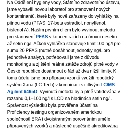
Na Oddělení hygieny vody, Státního zdravotního ústavu,
jsme vybavili novou laboratoř pro stanovení nových
kontaminantů, které byly nově zařazeny do vyhlášky na
pitnou vodu (PFAS, 17-beta estradiol, nonylfenol,
bisfenol A). Naším prvním cílem bylo vyvinout metodu
pro stanovení
PFAS
v koncentracích na úrovni desetin
až setin ng/l. Ačkoli vyhláška stanovuje limit 100 ng/l pro
sumu 20 PFAS (nutné dosáhnout jednotky ng/L pro
jednotlivé analyty), potřebovali jsme z důvodu
monitoringu a zjištění reálné zátěže zdrojů pitné vody v
České republice dosáhnout o řád až dva nižší limity. K
tomu účelu jsme pro přípravu vzorků využili robotický
systém Xana (LC Tech) v kombinaci s citlivým
LC/MS
Agilent 6495D
. Vyvinutá metoda byla plně validována v
rozsahu 0,1–100 ng/l s LOD na hladinách setin ng/l.
Správnost výsledků byla prověřena účastí na
Proficiency testingu organizovaném americkou
společností ERA i dvojstranným porovnáním uměle
připravených vzorků a následně úspěšně akreditována