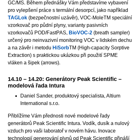
GC/MS. Během přednášky Vám představíme vybavení
pro vylepšení práce s termální desorpcí, jako například
TAGLok
(bezpečnostní uzávěr), VOC-MoleTM speciální
vzorkovač pro půdní plyny, varianty pasivních
vzorkovačů POD/FastPAS,
BioVOC-2
(breath sampler)
určený pro neinvazivní monitoring VOC v lidském dechu
a na závěr i metodu
HiSorb
TM (High-capacity Sorptive
Extraction) s praktickou ukázkou při použití SPME
vláken a šipek (arrows).
14.10 – 14.20: Generátory Peak Scientific –
modelová řada Intura
Daniel Sander, produktový specialista, Altium
International s.r.o.
Přiblížíme Vám přednosti nové modelové řady
generátorů Peak Scientific Intura. Vodík, dusík a nulový
vzduch pro vaši laboratoř v novém hávu. Inovace
technologií generování plynů od Peak Scientific přináší