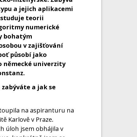
ypu a jejich aplikacemi
studuje teorii
lgoritmy numerické
ky bohatým
osobou v zajišťování
oť působí jako
 německé univerzity
onstanz.
e zabýváte a jak se
oupila na aspiranturu na
tě Karlově v Praze.
h úloh jsem obhájila v