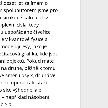
ež deset let zajímám o
ým spoluautorem jsme pro
o širokou škálu úloh z
plexní čísla, tedy
ou uspořádané čtveřice
 je v kvantové fyzice a
odelují jevy, jako je
čítačová grafika, kde jsou
ání objektů. Pokud máte
a na druhé, běžně k tomu
 ve směru osy x, druhá ve
jnou operaci ale stačí
 sice výhodné, ale
 – například násobení
b × a.