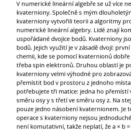
V numerické lineární algebře se už více n
kvaterniony. Společně s mým dlouholet
kvaterniony vytvořili teorii a algoritmy pr
numerické lineární algebry. Lidé znají kom
uspořádané dvojice bodů. Kvaterniony js
bodů. Jejich využití je v zásadě dvojí: první
chemii, kde se pomocí kvaternionů dobře m
třeba spin elektronů. Druhou oblastí je po
kvaterniony velmi výhodné pro zobrazov
přemístit bod v prostoru z jednoho míst
potřebujete tři matice: jedna ho přemístí
směru osy y s třetí ve směru osy z. Na ste
pouze jedno násobení kvaternionem. Je to
operace s kvaterniony nejsou jednoduché
není komutativní, takže neplatí, že a × b = 