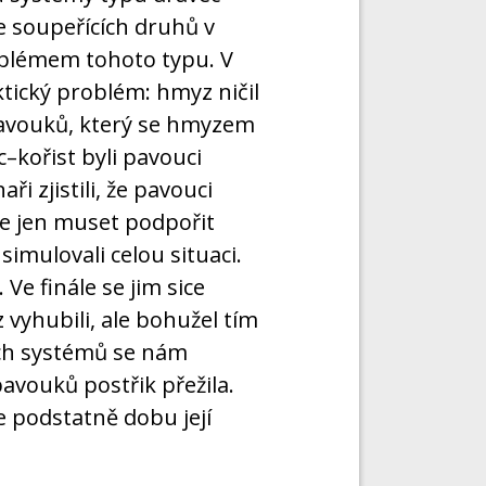
e soupeřících druhů v
oblémem tohoto typu. V
aktický problém: hmyz ničil
 pavouků, který se hmyzem
c–kořist byli pavouci
i zjistili, že pavouci
ce jen muset podpořit
imulovali celou situaci.
 Ve finále se jim sice
 vyhubili, ale bohužel tím
vých systémů se nám
pavouků postřik přežila.
e podstatně dobu její