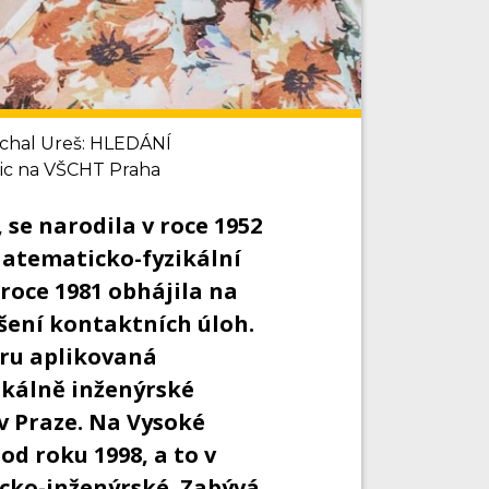
ichal Ureš: HLEDÁNÍ
c na VŠCHT Praha
 se narodila v roce 1952
Matematicko-fyzikální
 roce 1981 obhájila na
šení kontaktních úloh.
oru aplikovaná
ikálně inženýrské
v Praze. Na Vysoké
d roku 1998, a to v
cko-inženýrské. Zabývá