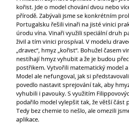
kořist. Jde o model chování dvou nebo víc
přírodě. Zabývali jsme se konkrétním pr
Portugalsku řešili vinaři na jisté vinici pr
úrodu vína. Vinaři využili speciální druh
živil a tím vinici prospíval. V modelu drave
„dravec“, hmyz „kořist“. Bohužel časem vinař
nestíhají hmyz vyhubit a že je budou pře
postřikem. Vytvořili matematický model a s
Model ale nefungoval, jak si představovali.
povedlo nastavit sprejování tak, aby hmyz
vyhubili i pavouky. S využitím Filippovo
podařilo model vylepšit tak, že větší část 
Tedy bez chemie to nešlo, ale omezili jsm
aplikace.