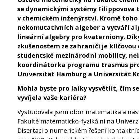
se dynamickými systémy Filippovova t
v chemickém inženýrství. Kromě toho 
nekomutativních algeber a vytváří a
lineární algebry pro kvaterniony. Dí
zkušenostem ze zahraničí je klíčovou 
studentské mezinárodní mobility, neb
koordinátorka programu Erasmus pro
Universität Hamburg a Universität K
Mohla byste pro laiky vysvětlit, čím s
vyvíjela vaše kariéra?
Vystudovala jsem obor matematika a nast
Fakultě matematicko-fyzikální na Univerzi
Disertaci o numerickém řešení kontaktníc