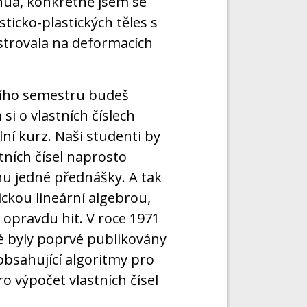
inua, konkrétně jsem se
icko-plastických těles s
strovala na deformacích
štího semestru budeš
si o vlastních číslech
ní kurz. Naši studenti by
tních čísel naprosto
inu jedné přednášky. A tak
ickou lineární algebrou,
 opravdu hit. V roce 1971
ré byly poprvé publikovány
obsahující algoritmy pro
ro výpočet vlastních čísel