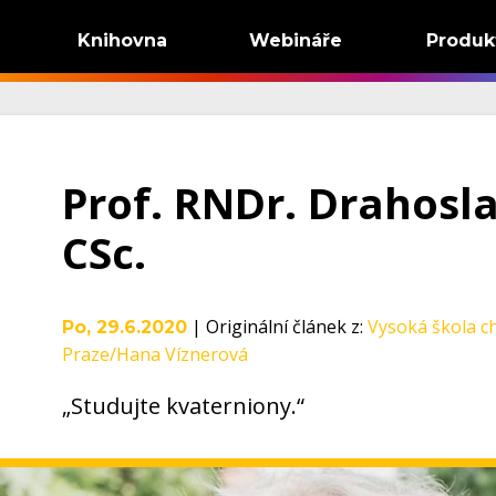
Knihovna
Webináře
Produk
Prof. RNDr. Drahosl
CSc.
|
Originální článek z
:
Vysoká škola c
Po, 29.6.2020
Praze/Hana Víznerová
„Studujte kvaterniony.“