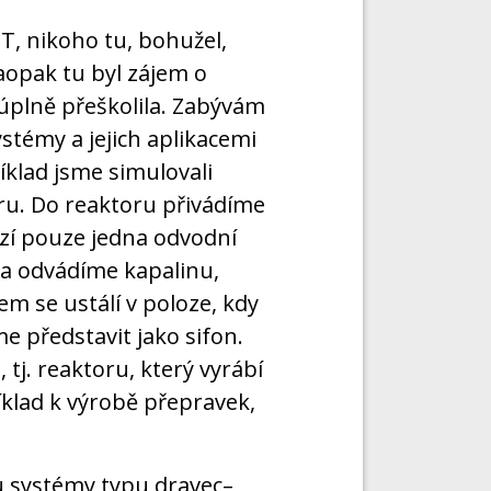
T, nikoho tu, bohužel,
aopak tu byl zájem o
úplně přeškolila. Zabývám
témy a jejich aplikacemi
íklad jsme simulovali
ru. Do reaktoru přivádíme
ází pouze jedna odvodní
zda odvádíme kapalinu,
m se ustálí v poloze, kdy
e představit jako sifon.
tj. reaktoru, který vyrábí
klad k výrobě přepravek,
ou systémy typu dravec–