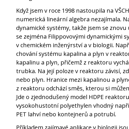
Když jsem v roce 1998 nastoupila na VŠCH
numerická lineární algebra nezajímala. N
dynamické systémy, takže jsem se znovu 
se zejména Filippovovými dynamickými sys
v chemickém inženýrství a v biologii. Např
chování systému kapalina a plyn v reakto
kapalinu a plyn, přičemž z reaktoru vych
trubka. Na její poloze v reaktoru závisí, 
nebo plyn. Hranice mezi kapalinou a plyne
z reaktoru odchází směs, kterou si můžem
Jde o zjednodušený model HDPE reaktoru, 
vysokohustotní polyethylen vhodný napří
PET lahví nebo kontejnerů a potrubí.
Příkladem zajímavé aplikace v biologii js