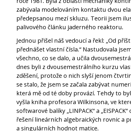
roce 1981. Byla z oblasti mechaniky kont
zabývala modelováním kontaktu dvou elast
předepsanou mezí skluzu. Teorii jsem ilu
palivového článku jaderného reaktoru.
Jednou přišel náš vedoucí a řekl: „Od pří
přednášet vlastní čísla.“ Nastudovala jsem 
všechno, co se dalo, a učila dvousemestrál
dnes byli z dvousemestrálního kurzu vlas
zděšení, protože o nich slyší jenom čtvrt
se stalo, že jsem se začala zabývat numer
která mě od té doby provází. Tehdy to byl
vyšla kniha profesora Wilkinsona, ve kte
softwarové balíky „LINPACK“ a „EISPACK“ 
řešení lineárních algebraických rovnic a p
a singulárních hodnot matice.