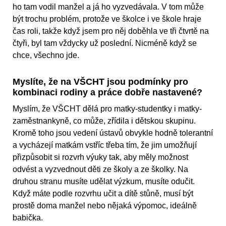
ho tam vodil manžel a já ho vyzvedávala. V tom může
být trochu problém, protože ve školce i ve škole hraje
čas roli, takže když jsem pro něj doběhla ve tři čtvrtě na
čtyři, byl tam vždycky už poslední. Nicméně když se
chce, všechno jde.
Myslíte, že na VŠCHT jsou podmínky pro
kombinaci rodiny a práce dobře nastavené?
Myslím, že VŠCHT dělá pro matky-studentky i matky-
zaměstnankyně, co může, zřídila i dětskou skupinu.
Kromě toho jsou vedení ústavů obvykle hodně tolerantní
a vycházejí matkám vstříc třeba tím, že jim umožňují
přizpůsobit si rozvrh výuky tak, aby měly možnost
odvést a vyzvednout děti ze školy a ze školky. Na
druhou stranu musíte udělat výzkum, musíte odučit.
Když máte podle rozvrhu učit a dítě stůně, musí být
prostě doma manžel nebo nějaká výpomoc, ideálně
babička.