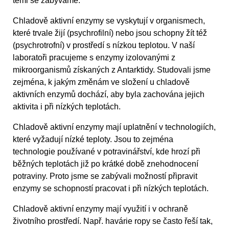
těmi se zabýváme.
Chladově aktivní enzymy se vyskytují v organismech,
které trvale žijí (psychrofilní) nebo jsou schopny žít též
(psychrotrofní) v prostředí s nízkou teplotou. V naší
laboratoři pracujeme s enzymy izolovanými z
mikroorganismů získaných z Antarktidy. Studovali jsme
zejména, k jakým změnám ve složení u chladově
aktivních enzymů dochází, aby byla zachována jejich
aktivita i při nízkých teplotách.
Chladově aktivní enzymy mají uplatnění v technologiích,
které vyžadují nízké teploty. Jsou to zejména
technologie používané v potravinářství, kde hrozí při
běžných teplotách již po krátké době znehodnocení
potraviny. Proto jsme se zabývali možností připravit
enzymy se schopností pracovat i při nízkých teplotách.
Chladově aktivní enzymy mají využití i v ochraně
životního prostředí. Např. havárie ropy se často řeší tak,