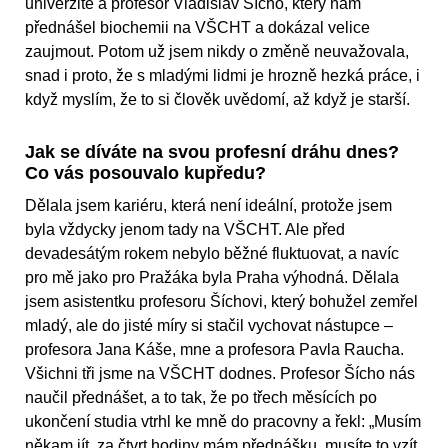
univerzitě a profesor Vladislav Šícho, který nám
přednášel biochemii na VŠCHT a dokázal velice
zaujmout. Potom už jsem nikdy o změně neuvažovala,
snad i proto, že s mladými lidmi je hrozně hezká práce, i
když myslím, že to si člověk uvědomí, až když je starší.
Jak se díváte na svou profesní dráhu dnes?
Co vás posouvalo kupředu?
Dělala jsem kariéru, která není ideální, protože jsem
byla vždycky jenom tady na VŠCHT. Ale před
devadesátým rokem nebylo běžné fluktuovat, a navíc
pro mě jako pro Pražáka byla Praha výhodná. Dělala
jsem asistentku profesoru Šíchovi, který bohužel zemřel
mladý, ale do jisté míry si stačil vychovat nástupce –
profesora Jana Káše, mne a profesora Pavla Raucha.
Všichni tři jsme na VŠCHT dodnes. Profesor Šícho nás
naučil přednášet, a to tak, že po třech měsících po
ukončení studia vtrhl ke mně do pracovny a řekl: „Musím
někam jít, za čtvrt hodiny mám přednášku, musíte to vzít