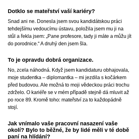
Dotklo se mateřství vaší kariéry?
Snad ani ne. Donesla jsem svou kandidátskou práci
tehdejšímu vedoucímu ústavu, položila jsem mu ji na
stůl a řekla jsem: „Pane profesore, tady ji máte a můžu jít
do porodnice.“ A druhý den jsem šla.
To je opravdu dobrá organizace.
No, zcela náhodná. Když jsem kandidaturu obhajovala,
moje studentka – diplomantka – mi jezdila s kočárkem
před budovou. Ale možná to moji vědeckou práci trochu
zdrželo. O kariéře se v mém případě stejně dá mluvit až
po roce 89. Kromě toho: mateřství za to každopádně
stojí.
Jak vnímalo vaše pracovní nasazení vaše
okolí? Bylo to běžné, že by lidé měli v té době
paní na hlídání?