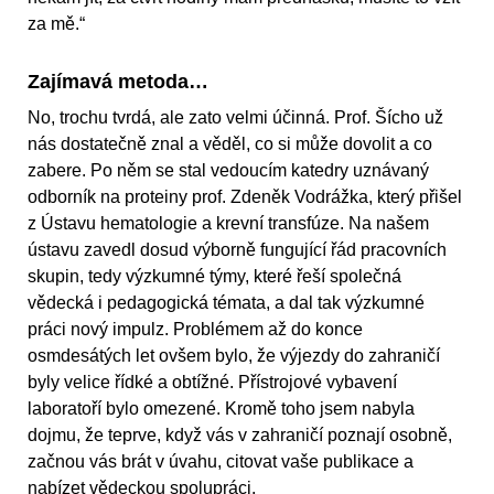
za mě.“
Zajímavá metoda…
No, trochu tvrdá, ale zato velmi účinná. Prof. Šícho už
nás dostatečně znal a věděl, co si může dovolit a co
zabere. Po něm se stal vedoucím katedry uznávaný
odborník na proteiny prof. Zdeněk Vodrážka, který přišel
z Ústavu hematologie a krevní transfúze. Na našem
ústavu zavedl dosud výborně fungující řád pracovních
skupin, tedy výzkumné týmy, které řeší společná
vědecká i pedagogická témata, a dal tak výzkumné
práci nový impulz. Problémem až do konce
osmdesátých let ovšem bylo, že výjezdy do zahraničí
byly velice řídké a obtížné. Přístrojové vybavení
laboratoří bylo omezené. Kromě toho jsem nabyla
dojmu, že teprve, když vás v zahraničí poznají osobně,
začnou vás brát v úvahu, citovat vaše publikace a
nabízet vědeckou spolupráci.