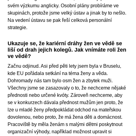
svém výzkumu anglicky. Osobní plány probíráme ve
skupinách, protože jsme velký ústav a jinak by to nešlo.
Na vedení ústavu se pak řeší celková personální
strategie.
Ukazuje se, že kariérní dráhy žen ve vědě se
liší od drah jejich kolegů. Jak vnímáte roli žen
ve vědě?
Začnu odjinud. Asi před pěti lety jsem byla v Bruselu,
kde EU pořádala setkání na téma ženy a věda.
Dohromady nás tam bylo osm žen a zbytek muži.
Všechny jsme se zasazovaly o to, že nechceme nějaké
přednosti nebo určené kvóty. Zároveň nechceme, aby
se v konkurzech dávala přednost mužům jen proto, že
lze u mladé ženy předpokládat odchod na mateřskou
dovolenou, nebo proto, že má žena děti a domácnost.
Pracoviště by měla ženám s malými dětmi poskytnout
organizační výhody, například možnost upravit si