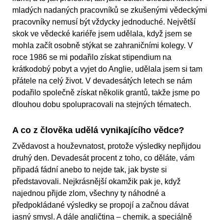
mladých nadaných pracovníků se zkušenými vědeckými
pracovníky nemusí být vždycky jednoduché. Největší
skok ve vědecké kariéře jsem udělala, když jsem se
mohla začít osobně stýkat se zahraničními kolegy. V
roce 1986 se mi podařilo získat stipendium na
krátkodobý pobyt a vyjet do Anglie, udělala jsem si tam
přátele na celý život. V devadesátých letech se nám
podařilo společně získat několik grantů, takže jsme po
dlouhou dobu spolupracovali na stejných tématech.
A co z člověka udělá vynikajícího vědce?
Zvědavost a houževnatost, protože výsledky nepřijdou
druhý den. Devadesát procent z toho, co děláte, vám
připadá fádní anebo to nejde tak, jak byste si
představovali. Nejkrásnější okamžik pak je, když
najednou přijde zlom, všechny ty náhodné a
předpokládané výsledky se propojí a začnou dávat
jasný smysl. A dále angličtina – chemik, a speciálně