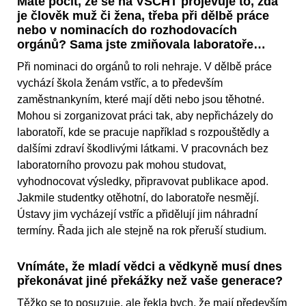
Máte pocit, že se na VŠCHT projevuje to, zda
je člověk muž či žena, třeba při dělbě práce
nebo v nominacích do rozhodovacích
orgánů? Sama jste zmiňovala laboratoře…
Při nominaci do orgánů to roli nehraje. V dělbě práce
vychází škola ženám vstříc, a to především
zaměstnankyním, které mají děti nebo jsou těhotné.
Mohou si zorganizovat práci tak, aby nepřicházely do
laboratoří, kde se pracuje například s rozpouštědly a
dalšími zdraví škodlivými látkami. V pracovnách bez
laboratorního provozu pak mohou studovat,
vyhodnocovat výsledky, připravovat publikace apod.
Jakmile studentky otěhotní, do laboratoře nesmějí.
Ústavy jim vycházejí vstříc a přidělují jim náhradní
termíny. Řada jich ale stejně na rok přeruší studium.
Vnímáte, že mladí vědci a vědkyně musí dnes
překonávat jiné překážky než vaše generace?
Těžko se to posuzuje, ale řekla bych, že mají především