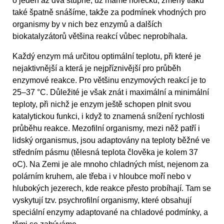
o jeden až dva stupně, už máme horečku, změny tlaku
také špatně snášíme, takže za podmínek vhodných pro
organismy by v nich bez enzymů a dalších
biokatalyzátorů většina reakcí vůbec neprobíhala.
Každý enzym má určitou optimální teplotu, při které je
nejaktivnější a která je nejpříznivější pro průběh
enzymové reakce. Pro většinu enzymových reakcí je to
25–37 °C. Důležité je však znát i maximální a minimální
teploty, při nichž je enzym ještě schopen plnit svou
katalytickou funkci, i když to znamená snížení rychlosti
průběhu reakce. Mezofilní organismy, mezi něž patří i
lidský organismus, jsou adaptovány na teploty běžné ve
středním pásmu (tělesná teplota člověka je kolem 37
oC). Na Zemi je ale mnoho chladných míst, nejenom za
polárním kruhem, ale třeba i v hloubce moří nebo v
hlubokých jezerech, kde reakce přesto probíhají. Tam se
vyskytují tzv. psychrofilní organismy, které obsahují
speciální enzymy adaptované na chladové podmínky, a