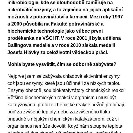
mikrobiologie, kde se dlouhodobě zaměřuje na
mikrobiální enzymy, a to zejména na jejich aplikační
možnosti v potravinářství a farmacii. Mezi roky 1997
a 2000 působila na Fakultě potravinářské a
biochemické technologie jako vůbec první
proděkanka na VŠCHT. V roce 2001 jí byla udělena
Ballingova medaile a v roce 2010 získala medaili
Josefa Hlávky za celoživotní vědeckou práci.
Mohla byste vysvětlit, čím se odborně zabýváte?
Nejprve jsem se zabývala chladově aktivními enzymy,
což jsou enzymy, které jsou účinné i za nízkých teplot.
Enzymy obecně jsou biokatalyzátory chemických reakcí.
Většina biochemických reakcí v organismu musí být
katalyzována, protože chemické reakce běžně probíhají
buď za zvýšené teploty, nebo za zvýšeného tlaku,
případně s nějakým chemickým katalyzátorem, což si
organismus nemůže dovolit. Když nám stoupne teplota