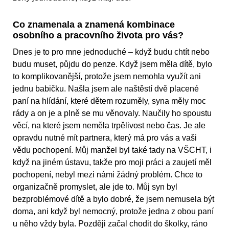
Co znamenala a znamená kombinace
osobního a pracovního života pro vás?
Dnes je to pro mne jednoduché – když budu chtít nebo
budu muset, půjdu do penze. Když jsem měla dítě, bylo
to komplikovanější, protože jsem nemohla využít ani
jednu babičku. Našla jsem ale naštěstí dvě placené
paní na hlídání, které dětem rozuměly, syna měly moc
rády a on je a plně se mu věnovaly. Naučily ho spoustu
věcí, na které jsem neměla trpělivost nebo čas. Je ale
opravdu nutné mít partnera, který má pro vás a vaši
vědu pochopení. Můj manžel byl také tady na VŠCHT, i
když na jiném ústavu, takže pro moji práci a zaujetí měl
pochopení, nebyl mezi námi žádný problém. Chce to
organizačně promyslet, ale jde to. Můj syn byl
bezproblémové dítě a bylo dobré, že jsem nemusela být
doma, ani když byl nemocný, protože jedna z obou paní
u něho vždy byla. Později začal chodit do školky, ráno