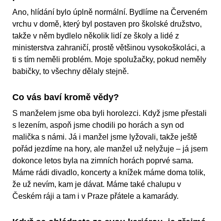
Ano, hlídání bylo úplně normální. Bydlíme na Červeném
vrchu v domě, který byl postaven pro školské družstvo,
takže v něm bydlelo několik lidí ze školy a lidé z
ministerstva zahraničí, prostě většinou vysokoškoláci, a
ti s tím neměli problém. Moje spolužačky, pokud neměly
babičky, to všechny dělaly stejně.
Co vás baví kromě vědy?
S manželem jsme oba byli horolezci. Když jsme přestali
s lezením, aspoň jsme chodili po horách a syn od
malička s námi. Já i manžel jsme lyžovali, takže ještě
pořád jezdíme na hory, ale manžel už nelyžuje – já jsem
dokonce letos byla na zimních horách poprvé sama.
Máme rádi divadlo, koncerty a knížek máme doma tolik,
že už nevím, kam je dávat. Máme také chalupu v
Českém ráji a tam i v Praze přátele a kamarády.