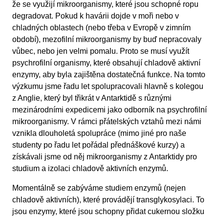
že se využijí mikroorganismy, které jsou schopné ropu
degradovat. Pokud k havárii dojde v moři nebo v
chladných oblastech (nebo třeba v Evropě v zimním
období), mezofilní mikroorganismy by buď nepracovaly
vůbec, nebo jen velmi pomalu. Proto se musí využít
psychrofilní organismy, které obsahují chladově aktivní
enzymy, aby byla zajištěna dostatečná funkce. Na tomto
výzkumu jsme řadu let spolupracovali hlavně s kolegou
z Anglie, který byl třikrát v Antarktidě s různými
mezinárodními expedicemi jako odborník na psychrofilní
mikroorganismy. V rámci přátelských vztahů mezi námi
vznikla dlouholetá spolupráce (mimo jiné pro naše
studenty po řadu let pořádal přednáškové kurzy) a
získávali jsme od něj mikroorganismy z Antarktidy pro
studium a izolaci chladově aktivních enzymů.
Momentálně se zabýváme studiem enzymů (nejen
chladově aktivních), které provádějí transglykosylaci. To
jsou enzymy, které jsou schopny přidat cukernou složku