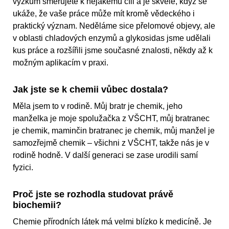
výzkum směřujete k nějakému cíli a je skvělé, když se
ukáže, že vaše práce může mít kromě vědeckého i
praktický význam. Neděláme sice přelomové objevy, ale
v oblasti chladových enzymů a glykosidas jsme udělali
kus práce a rozšířili jsme současné znalosti, někdy až k
možným aplikacím v praxi.
Jak jste se k chemii vůbec dostala?
Měla jsem to v rodině. Můj bratr je chemik, jeho
manželka je moje spolužačka z VŠCHT, můj bratranec
je chemik, maminčin bratranec je chemik, můj manžel je
samozřejmě chemik – všichni z VŠCHT, takže nás je v
rodině hodně. V další generaci se zase urodili samí
fyzici.
Proč jste se rozhodla studovat právě
biochemii?
Chemie přírodních látek má velmi blízko k medicíně. Je