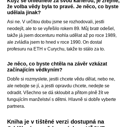
Když se ohlédnete za svou kariérou, je zřejmé,
že volba vědy byla to pravé. Je něco, co byste
udělala jinak?
Asi ne. V určitou dobu jsme se rozhodovali, jestli
neodejít, ale to se vyřešilo rokem 89. Můj bratr odešel,
takže já jsem docenturu mohla udělat až po roce 1989,
ale zvládla jsem to hned v roce 1990. On dostal
profesuru na ETH v Curychu, takže to stálo za to.
Je něco, co byste chtěla na závěr vzkázat
začínajícím vědkyním?
Dobře si rozmyslete, jestli chcete vědu dělat, nebo ne,
ale nebojte se jí, a jestli opravdu chcete, nedejte se
odradit. Všechno se dá skloubit a přitom plně žít ve
fungujícím manželství s dětmi. Hlavně si dobře vyberte
partnera.
Kniha je v tištěné verzi dostupná na