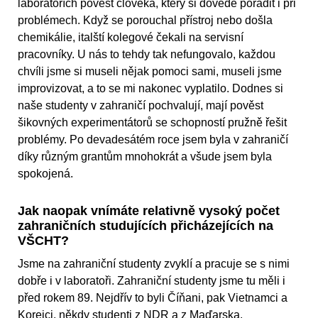
laboratořích pověst člověka, který si dovede poradit i při
problémech. Když se porouchal přístroj nebo došla
chemikálie, italští kolegové čekali na servisní
pracovníky. U nás to tehdy tak nefungovalo, každou
chvíli jsme si museli nějak pomoci sami, museli jsme
improvizovat, a to se mi nakonec vyplatilo. Dodnes si
naše studenty v zahraničí pochvalují, mají pověst
šikovných experimentátorů se schopností pružně řešit
problémy. Po devadesátém roce jsem byla v zahraničí
díky různým grantům mnohokrát a všude jsem byla
spokojená.
Jak naopak vnímáte relativně vysoký počet
zahraničních studujících přicházejících na
VŠCHT?
Jsme na zahraniční studenty zvyklí a pracuje se s nimi
dobře i v laboratoři. Zahraniční studenty jsme tu měli i
před rokem 89. Nejdřív to byli Číňani, pak Vietnamci a
Korejci, někdy studenti z NDR a z Maďarska.