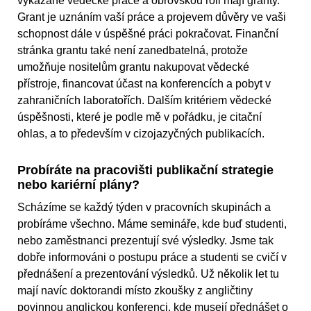
vykázané vědecké práce a obrovskou roli mají granty.
Grant je uznáním vaší práce a projevem důvěry ve vaši
schopnost dále v úspěšné práci pokračovat. Finanční
stránka grantu také není zanedbatelná, protože
umožňuje nositelům grantu nakupovat vědecké
přístroje, financovat účast na konferencích a pobyt v
zahraničních laboratořích. Dalším kritériem vědecké
úspěšnosti, které je podle mě v pořádku, je citační
ohlas, a to především v cizojazyčných publikacích.
Probíráte na pracovišti publikační strategie
nebo kariérní plány?
Scházíme se každý týden v pracovních skupinách a
probíráme všechno. Máme semináře, kde buď studenti,
nebo zaměstnanci prezentují své výsledky. Jsme tak
dobře informováni o postupu práce a studenti se cvičí v
přednášení a prezentování výsledků. Už několik let tu
mají navíc doktorandi místo zkoušky z angličtiny
povinnou anglickou konferenci, kde musejí přednášet o