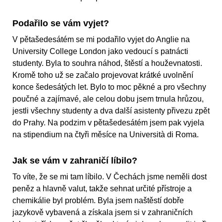
Podařilo se vám vyjet?
V pětašedesátém se mi podařilo vyjet do Anglie na
University College London jako vedoucí s patnácti
studenty. Byla to souhra náhod, štěstí a houževnatosti.
Kromě toho už se začalo projevovat krátké uvolnění
konce šedesátých let. Bylo to moc pěkné a pro všechny
poučné a zajímavé, ale celou dobu jsem trnula hrůzou,
jestli všechny studenty a dva další asistenty přivezu zpět
do Prahy. Na podzim v pětašedesátém jsem pak vyjela
na stipendium na čtyři měsíce na Università di Roma.
Jak se vám v zahraničí líbilo?
To víte, že se mi tam líbilo. V Čechách jsme neměli dost
peněz a hlavně valut, takže sehnat určité přístroje a
chemikálie byl problém. Byla jsem naštěstí dobře
jazykově vybavená a získala jsem si v zahraničních