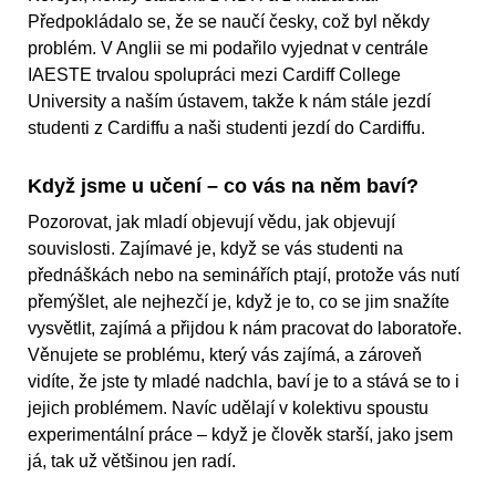
Předpokládalo se, že se naučí česky, což byl někdy
problém. V Anglii se mi podařilo vyjednat v centrále
IAESTE trvalou spolupráci mezi Cardiff College
University a naším ústavem, takže k nám stále jezdí
studenti z Cardiffu a naši studenti jezdí do Cardiffu.
Když jsme u učení – co vás na něm baví?
Pozorovat, jak mladí objevují vědu, jak objevují
souvislosti. Zajímavé je, když se vás studenti na
přednáškách nebo na seminářích ptají, protože vás nutí
přemýšlet, ale nejhezčí je, když je to, co se jim snažíte
vysvětlit, zajímá a přijdou k nám pracovat do laboratoře.
Věnujete se problému, který vás zajímá, a zároveň
vidíte, že jste ty mladé nadchla, baví je to a stává se to i
jejich problémem. Navíc udělají v kolektivu spoustu
experimentální práce – když je člověk starší, jako jsem
já, tak už většinou jen radí.