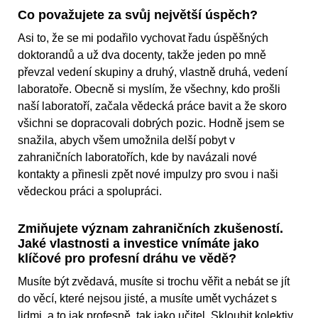
Co považujete za svůj největší úspěch?
Asi to, že se mi podařilo vychovat řadu úspěšných
doktorandů a už dva docenty, takže jeden po mně
převzal vedení skupiny a druhý, vlastně druhá, vedení
laboratoře. Obecně si myslím, že všechny, kdo prošli
naší laboratoří, začala vědecká práce bavit a že skoro
všichni se dopracovali dobrých pozic. Hodně jsem se
snažila, abych všem umožnila delší pobyt v
zahraničních laboratořích, kde by navázali nové
kontakty a přinesli zpět nové impulzy pro svou i naši
vědeckou práci a spolupráci.
Zmiňujete význam zahraničních zkušeností.
Jaké vlastnosti a investice vnímáte jako
klíčové pro profesní dráhu ve vědě?
Musíte být zvědavá, musíte si trochu věřit a nebát se jít
do věcí, které nejsou jisté, a musíte umět vycházet s
lidmi, a to jak profesně, tak jako učitel. Skloubit kolektiv