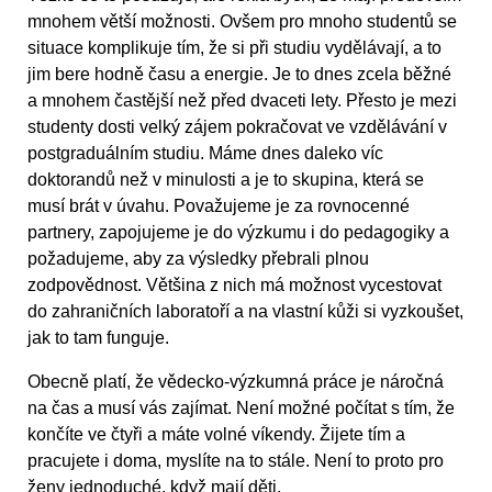
mnohem větší možnosti. Ovšem pro mnoho studentů se
situace komplikuje tím, že si při studiu vydělávají, a to
jim bere hodně času a energie. Je to dnes zcela běžné
a mnohem častější než před dvaceti lety. Přesto je mezi
studenty dosti velký zájem pokračovat ve vzdělávání v
postgraduálním studiu. Máme dnes daleko víc
doktorandů než v minulosti a je to skupina, která se
musí brát v úvahu. Považujeme je za rovnocenné
partnery, zapojujeme je do výzkumu i do pedagogiky a
požadujeme, aby za výsledky přebrali plnou
zodpovědnost. Většina z nich má možnost vycestovat
do zahraničních laboratoří a na vlastní kůži si vyzkoušet,
jak to tam funguje.
Obecně platí, že vědecko-výzkumná práce je náročná
na čas a musí vás zajímat. Není možné počítat s tím, že
končíte ve čtyři a máte volné víkendy. Žijete tím a
pracujete i doma, myslíte na to stále. Není to proto pro
ženy jednoduché, když mají děti.