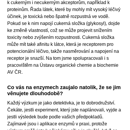
k cukerným i necukerným akceptorům, například k
proteinům. Řada látek, které by mohly mít vysoký léčivý
účinek, je toxická nebo špatně rozpustná ve vodě.
Pokud se k nim napojí cukerná složka (glykosyl), dojde
ke změně vlastností, což se může projevit snížením
toxicity nebo zvýšením rozpustnosti. Cukerná složka
může mít také afinitu k látce, která je receptorem pro
potencionální léčivo, takže nasměrování a napojení na
receptor je snazší. Na tom jsme spolupracovali i s
pracovištěm na Ústavu organické chemie a biochemie
AV ČR.
Co vás na enzymech zaujalo natolik, že se jim
věnujete dlouhodobě?
Každý výzkum je jako detektivka, je to dobrodružství.
Čekáte, jestli experiment, který jste naplánovali, vyjde a
jestli výsledek bude podle vašich předpokladů.
Zajímavé jsou i aplikace enzymů v praxi, protože