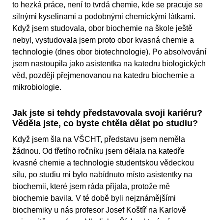
to hezká práce, není to tvrdá chemie, kde se pracuje se
silnými kyselinami a podobnými chemickými látkami.
Když jsem studovala, obor biochemie na škole ještě
nebyl, vystudovala jsem proto obor kvasná chemie a
technologie (dnes obor biotechnologie). Po absolvování
jsem nastoupila jako asistentka na katedru biologických
věd, později přejmenovanou na katedru biochemie a
mikrobiologie.
Jak jste si tehdy představovala svoji kariéru?
Věděla jste, co byste chtěla dělat po studiu?
Když jsem šla na VŠCHT, představu jsem neměla
žádnou. Od třetího ročníku jsem dělala na katedře
kvasné chemie a technologie studentskou vědeckou
sílu, po studiu mi bylo nabídnuto místo asistentky na
biochemii, které jsem ráda přijala, protože mě
biochemie bavila. V té době byli nejznámějšími
biochemiky u nás profesor Josef Koštíř na Karlově