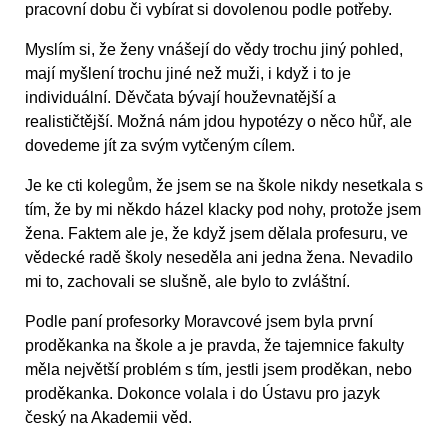
pracovní dobu či vybírat si dovolenou podle potřeby.
Myslím si, že ženy vnášejí do vědy trochu jiný pohled,
mají myšlení trochu jiné než muži, i když i to je
individuální. Děvčata bývají houževnatější a
realističtější. Možná nám jdou hypotézy o něco hůř, ale
dovedeme jít za svým vytčeným cílem.
Je ke cti kolegům, že jsem se na škole nikdy nesetkala s
tím, že by mi někdo házel klacky pod nohy, protože jsem
žena. Faktem ale je, že když jsem dělala profesuru, ve
vědecké radě školy neseděla ani jedna žena. Nevadilo
mi to, zachovali se slušně, ale bylo to zvláštní.
Podle paní profesorky Moravcové jsem byla první
proděkanka na škole a je pravda, že tajemnice fakulty
měla největší problém s tím, jestli jsem proděkan, nebo
proděkanka. Dokonce volala i do Ústavu pro jazyk
český na Akademii věd.