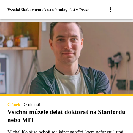
Vysoká škola chemicko-technologická v Praze
|
Článek
Osobnosti
Všichni můžete dělat doktorát na Stanfordu
nebo MIT
Michal Kolář se nebojí se ukázat na věci, které nefungují, umí