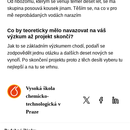
Od ribozomů, kterým se věnuji téměř deset let, se má
skupina posouvá kousek jinam. Těším se, na co v pro
mě neprobádaných vodách narazím
Co by teoreticky mělo navazovat na váš
výzkum až projekt skončí?
Jak to se základním výzkumem chodí, podaří se
zodpovědět jednu otázku a dalších deset nových se
vynoří. Po skončení projektu proto z těch desíti vyberu tu
nejlepší a na tu se vrhnu.
Vysoká škola
chemicko-
technologická v
Praze