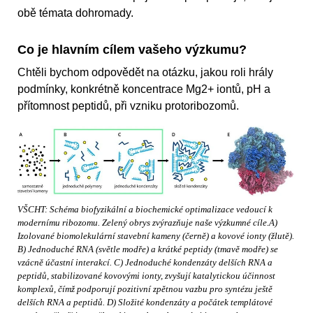
obě témata dohromady.
Co je hlavním cílem vašeho výzkumu?
Chtěli bychom odpovědět na otázku, jakou roli hrály
podmínky, konkrétně koncentrace Mg2+ iontů, pH a
přítomnost peptidů, při vzniku protoribozomů.
VŠCHT: Schéma biofyzikální a biochemické optimalizace vedoucí k
modernímu ribozomu. Zelený obrys zvýrazňuje naše výzkumné cíle.A)
Izolované biomolekulární stavební kameny (černě) a kovové ionty (žlutě).
B) Jednoduché RNA (světle modře) a krátké peptidy (tmavě modře) se
vzácně účastní interakcí. C) Jednoduché kondenzáty delších RNA a
peptidů, stabilizované kovovými ionty, zvyšují katalytickou účinnost
komplexů, čímž podporují pozitivní zpětnou vazbu pro syntézu ještě
delších RNA a peptidů. D) Složité kondenzáty a počátek templátové