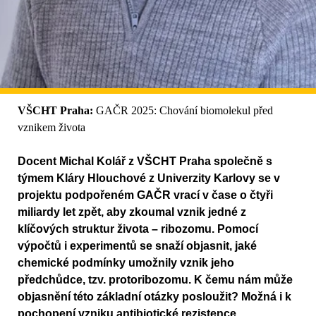
VŠCHT Praha:
GAČR 2025: Chování biomolekul před
vznikem života
Docent Michal Kolář z VŠCHT Praha společně s
týmem Kláry Hlouchové z Univerzity Karlovy se v
projektu podpořeném GAČR vrací v čase o čtyři
miliardy let zpět, aby zkoumal vznik jedné z
klíčových struktur života – ribozomu. Pomocí
výpočtů i experimentů se snaží objasnit, jaké
chemické podmínky umožnily vznik jeho
předchůdce, tzv. protoribozomu. K čemu nám může
objasnění této základní otázky posloužit? Možná i k
pochopení vzniku antibiotické rezistence.