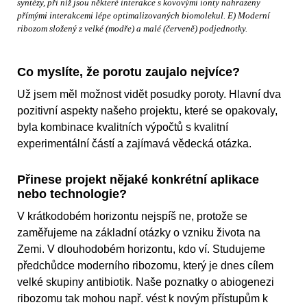
syntézy, při níž jsou některé interakce s kovovými ionty nahrazeny
přímými interakcemi lépe optimalizovaných biomolekul. E) Moderní
ribozom složený z velké (modře) a malé (červeně) podjednotky.
Co myslíte, že porotu zaujalo nejvíce?
Už jsem měl možnost vidět posudky poroty. Hlavní dva
pozitivní aspekty našeho projektu, které se opakovaly,
byla kombinace kvalitních výpočtů s kvalitní
experimentální částí a zajímavá vědecká otázka.
Přinese projekt nějaké konkrétní aplikace
nebo technologie?
V krátkodobém horizontu nejspíš ne, protože se
zaměřujeme na základní otázky o vzniku života na
Zemi. V dlouhodobém horizontu, kdo ví. Studujeme
předchůdce moderního ribozomu, který je dnes cílem
velké skupiny antibiotik. Naše poznatky o abiogenezi
ribozomu tak mohou např. vést k novým přístupům k