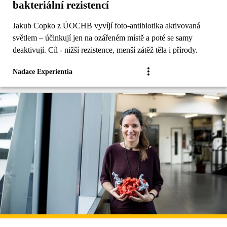
bakteriální rezistencí
Jakub Copko z ÚOCHB vyvíjí foto-antibiotika aktivovaná
světlem – účinkují jen na ozářeném místě a poté se samy
deaktivují. Cíl - nižší rezistence, menší zátěž těla i přírody.
Nadace Experientia