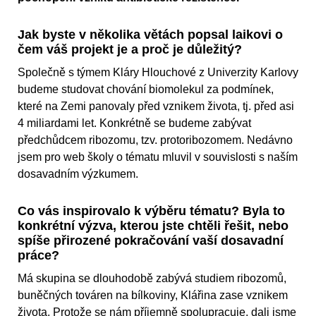
Jak byste v několika větách popsal laikovi o
čem váš projekt je a proč je důležitý?
Společně s týmem Kláry Hlouchové z Univerzity Karlovy
budeme studovat chování biomolekul za podmínek,
které na Zemi panovaly před vznikem života, tj. před asi
4 miliardami let. Konkrétně se budeme zabývat
předchůdcem ribozomu, tzv. protoribozomem. Nedávno
jsem pro web školy o tématu mluvil v souvislosti s naším
dosavadním výzkumem.
Co vás inspirovalo k výběru tématu? Byla to
konkrétní výzva, kterou jste chtěli řešit, nebo
spíše přirozené pokračování vaší dosavadní
práce?
Má skupina se dlouhodobě zabývá studiem ribozomů,
buněčných továren na bílkoviny, Klářina zase vznikem
života. Protože se nám příjemně spolupracuje, dali jsme