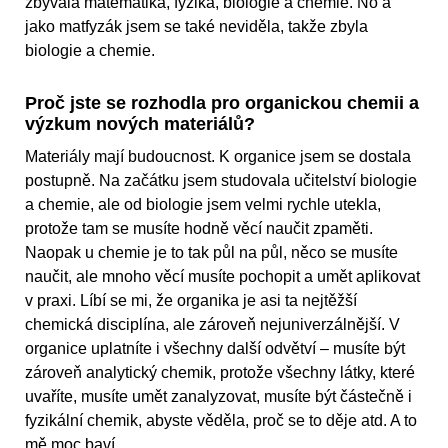
zbývala matematika, fyzika, biologie a chemie. No a
jako matfyzák jsem se také neviděla, takže zbyla
biologie a chemie.
Proč jste se rozhodla pro organickou chemii a
výzkum nových materiálů?
Materiály mají budoucnost. K organice jsem se dostala
postupně. Na začátku jsem studovala učitelství biologie
a chemie, ale od biologie jsem velmi rychle utekla,
protože tam se musíte hodně věcí naučit zpaměti.
Naopak u chemie je to tak půl na půl, něco se musíte
naučit, ale mnoho věcí musíte pochopit a umět aplikovat
v praxi. Líbí se mi, že organika je asi ta nejtěžší
chemická disciplína, ale zároveň nejuniverzálnější. V
organice uplatníte i všechny další odvětví – musíte být
zároveň analytický chemik, protože všechny látky, které
uvaříte, musíte umět zanalyzovat, musíte být částečně i
fyzikální chemik, abyste věděla, proč se to děje atd. A to
mě moc baví.