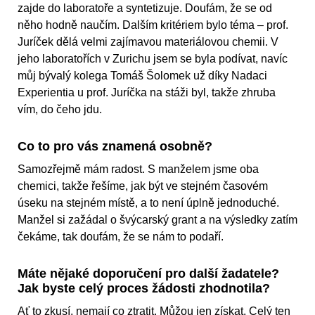
zajde do laboratoře a syntetizuje. Doufám, že se od
něho hodně naučím. Dalším kritériem bylo téma – prof.
Juríček dělá velmi zajímavou materiálovou chemii. V
jeho laboratořích v Zurichu jsem se byla podívat, navíc
můj bývalý kolega Tomáš Šolomek už díky Nadaci
Experientia u prof. Juríčka na stáži byl, takže zhruba
vím, do čeho jdu.
Co to pro vás znamená osobně?
Samozřejmě mám radost. S manželem jsme oba
chemici, takže řešíme, jak být ve stejném časovém
úseku na stejném místě, a to není úplně jednoduché.
Manžel si zažádal o švýcarský grant a na výsledky zatím
čekáme, tak doufám, že se nám to podaří.
Máte nějaké doporučení pro další žadatele?
Jak byste celý proces žádosti zhodnotila?
Ať to zkusí, nemají co ztratit. Můžou jen získat. Celý ten