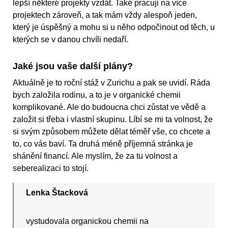
lepší některé projekty vzdát. Také pracuji na více
projektech zároveň, a tak mám vždy alespoň jeden,
který je úspěšný a mohu si u něho odpočinout od těch, u
kterých se v danou chvíli nedaří.
Jaké jsou vaše další plány?
Aktuálně je to roční stáž v Zurichu a pak se uvidí. Ráda
bych založila rodinu, a to je v organické chemii
komplikované. Ale do budoucna chci zůstat ve vědě a
založit si třeba i vlastní skupinu. Líbí se mi ta volnost, že
si svým způsobem můžete dělat téměř vše, co chcete a
to, co vás baví. Ta druhá méně příjemná stránka je
shánění financí. Ale myslím, že za tu volnost a
seberealizaci to stojí.
Lenka Štacková
vystudovala organickou chemii na