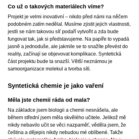
Co už o takových materiálech víme?
Projekt je velmi inovativní – nikdo před námi na něčem
podobném zatím nedělal. Musíme zjistit jejich vlastnosti,
jestli se nám takovou síť podaří vytvořit a zda bude
fungovat tak, jak si představujeme. Na papíře to vypadá
jasně a jednoduše, ale jakmile se to snažíte převést do
reality, začínají se objevovat komplikace. Syntetická
část projektu bude ta snazší. Větší neznámou je
samoorganizace molekul a tvorba sítí.
Syntetická chemie je jako vaření
Měla jste chemii ráda od mala?
Na základce jsem biologii a chemii nesnášela, ale
během střední jsem měla skvělého učitele. Jelikož mě
nikdy nebavilo učit se věci nazpaměť, věděla jsem, že
čeština a dějepis nikdy nebudou mé oblíbené. Takže