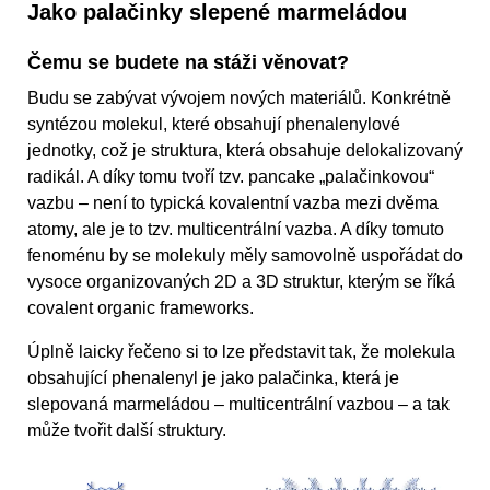
Jako palačinky slepené marmeládou
Čemu se budete na stáži věnovat?
Budu se zabývat vývojem nových materiálů. Konkrétně
syntézou molekul, které obsahují phenalenylové
jednotky, což je struktura, která obsahuje delokalizovaný
radikál. A díky tomu tvoří tzv. pancake „palačinkovou“‎
vazbu – není to typická kovalentní vazba mezi dvěma
atomy, ale je to tzv. multicentrální vazba. A díky tomuto
fenoménu by se molekuly měly samovolně uspořádat do
vysoce organizovaných 2D a 3D struktur, kterým se říká
covalent organic frameworks.
Úplně laicky řečeno si to lze představit tak, že molekula
obsahující phenalenyl je jako palačinka, která je
slepovaná marmeládou – multicentrální vazbou – a tak
může tvořit další struktury.