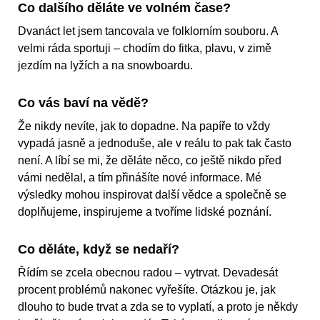
Co dalšího děláte ve volném čase?
Dvanáct let jsem tancovala ve folklorním souboru. A
velmi ráda sportuji – chodím do fitka, plavu, v zimě
jezdím na lyžích a na snowboardu.
Co vás baví na vědě?
Že nikdy nevíte, jak to dopadne. Na papíře to vždy
vypadá jasně a jednoduše, ale v reálu to pak tak často
není. A líbí se mi, že děláte něco, co ještě nikdo před
vámi nedělal, a tím přinášíte nové informace. Mé
výsledky mohou inspirovat další vědce a společně se
doplňujeme, inspirujeme a tvoříme lidské poznání.
Co děláte, když se nedaří?
Řídím se zcela obecnou radou – vytrvat. Devadesát
procent problémů nakonec vyřešíte. Otázkou je, jak
dlouho to bude trvat a zda se to vyplatí, a proto je někdy