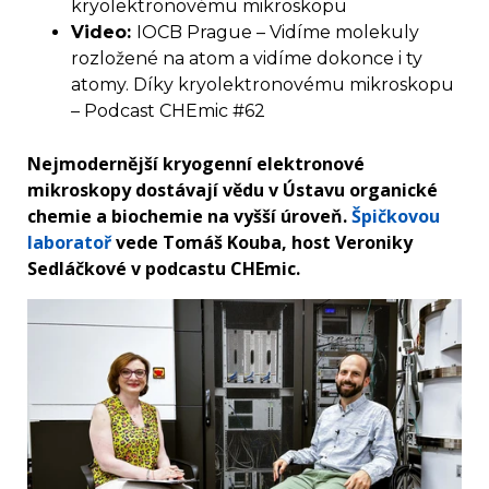
kryolektronovému mikroskopu
Video:
IOCB Prague – Vidíme molekuly
rozložené na atom a vidíme dokonce i ty
atomy. Díky kryolektronovému mikroskopu
– Podcast CHEmic #62
Nejmodernější kryogenní elektronové
mikroskopy dostávají vědu v Ústavu organické
chemie a biochemie na vyšší úroveň.
Špičkovou
laboratoř
vede Tomáš Kouba, host Veroniky
Sedláčkové v podcastu CHEmic.