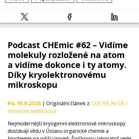
Podcast CHEmic #62 – Vidíme
molekuly rozložené na atom
a vidíme dokonce i ty atomy.
Díky kryolektronovému
mikroskopu
|
Originální článek z
:
ÚOCHB AV ČR /
Pá, 19.9.2025
Veronika Sedláčková
Nejmodernější kryogenní elektronové mikroskopy
dostávají vědu v Ústavu organické chemie a
biochemie na vyšší úroveň. Špičkovou laboratoř vede